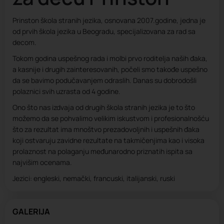
Prinston škola stranih jezika, osnovana 2007.godine, jedna je
od prvih škola jezika u Beogradu, specijalizovana za rad sa
decom.
Tokom godina uspešnog rada i molbi prvo roditelja naših đaka,
a kasnije i drugih zainteresovanih, počeli smo takođe uspešno
da se bavimo podučavanjem odraslih. Danas su dobrodošli
polaznici svih uzrasta od 4 godine.
Ono što nas izdvaja od drugih škola stranih jezika je to što
možemo da se pohvalimo velikim iskustvom i profesionalnošću
što za rezultat ima mnoštvo prezadovoljnih i uspešnih đaka
koji ostvaruju zavidne rezultate na takmičenjima kao i visoka
prolaznost na polaganju međunarodno priznatih ispita sa
najvišim ocenama.
Jezici: engleski, nemački, francuski, italijanski, ruski
GALERIJA