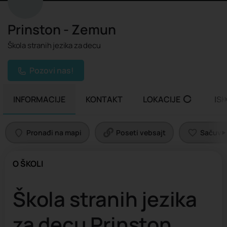
Prinston - Zemun
Škola stranih jezika za decu
Pozovi nas!
INFORMACIJE
KONTAKT
LOKACIJE
IS
Pronađi na mapi
Poseti vebsajt
Sačuvaj 
O ŠKOLI
Škola stranih jezika
za decu Prinston