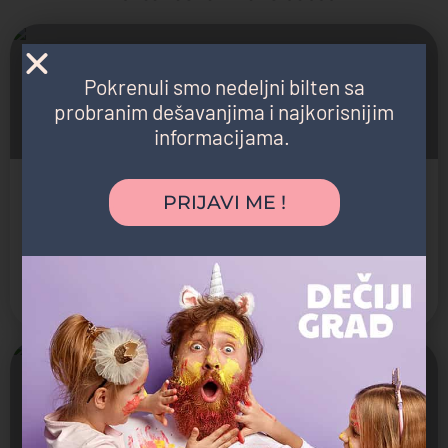
Zatvoreno
Pokrenuli smo nedeljni bilten sa
probranim dešavanjima i najkorisnijim
informacijama.
Akademija Oxford - Zemun
PRIJAVI ME !
Škola stranih jezika za decu
Kreativni centar, Škola intelektualnih veština, Škola stranih jezika,
Zemun