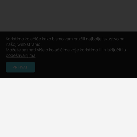
Koristimo kolačiće kako bismo vam pružili najbolje iskustvo na
našoj web stranici.
Možete saznati više o kolačićima koje koristimo ili ih isključiti u
podešavanjima
.
PRIHVATI