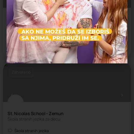
FANTASY studio stranih jezika i englesko zabavište
Let's play and learn
Škola stranih jezika
Zemun
Zatvoreno
St. Nicolas School - Zemun
Škola stranih jezika za decu
Škola stranih jezika