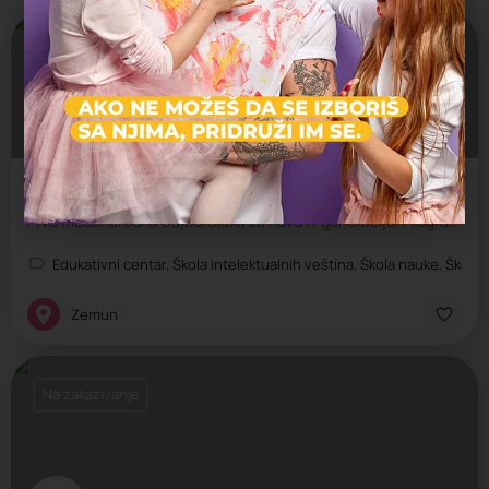
Otvoreno
KIBERone - Zemun
Prva međunarodna SajberŠkola za novu IT generaciju! Programiranje za decu
Edukativni centar, Škola intelektualnih veština, Škola nauke, Škola 
Zemun
Na zakazivanje