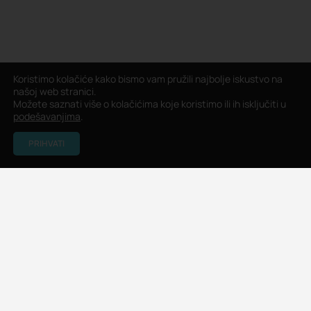
Koristimo kolačiće kako bismo vam pružili najbolje iskustvo na
našoj web stranici.
Možete saznati više o kolačićima koje koristimo ili ih isključiti u
podešavanjima
.
PRIHVATI