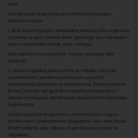
crkve.
Nastala je kao škola jezika da bi vremenom prerasla u
edukativni centar.
U školi se pored grupne i individualne nastave jezika organizuju
i pripreme za upis u srednje škole i gimnazije, kao i individualni
časovi matematike, hemije, fizike, biologije.
Naši nastavnici su vrlo prijatni, strpljivi i pre svega dobri
predavači.
U nastavi engleskog jezika koriste se metode učenja sa
razumevanjem i olakšanim pamćenjem uz pomoć
predstavljanja gramatike na mapama uma. Škola je saradnik
British Councila i već godinama uspešno priprema decu i
odrasle za polaganje sertifikovanih međunarodnih Cambridge
English ispita.
Obraća se pažnja na upotrebnu vrednost jezika i njegovu
primenu kako u svakodnevnim situacijama, tako i kroz hitove
stranih pesama, igre i zabavu. Svako iskazano znanje se
nagrađuje.