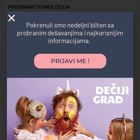
PROGRAMI TEHNOLOGIJA:
Informatika
Robotika
Pokrenuli smo nedeljni bilten sa
probranim dešavanjima i najkorisnijim
informacijama.
Nastava prilagođena grupama:
Mladji osnovci
Predškolski uzrast
PRIJAVI ME !
Roditelji
Srednjoškolci
Stariji osnovci
Vrtićki uzrast
Mlađi školski uzrast
Možda vas zanima i sledeće: