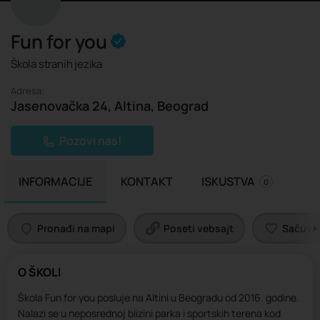
Fun for you
Škola stranih jezika
Adresa:
Jasenovačka 24, Altina, Beograd
Pozovi nas!
INFORMACIJE
KONTAKT
ISKUSTVA
0
Pronađi na mapi
Poseti vebsajt
Sačuvaj 
O ŠKOLI
Škola Fun for you posluje na Altini u Beogradu od 2016. godine.
Nalazi se u neposrednoj blizini parka i sportskih terena kod