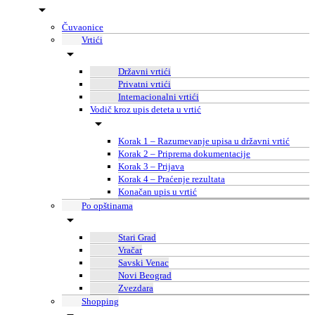
Čuvaonice
Vrtići
Državni vrtići
Privatni vrtići
Internacionalni vrtići
Vodič kroz upis deteta u vrtić
Korak 1 – Razumevanje upisa u državni vrtić
Korak 2 – Priprema dokumentacije
Korak 3 – Prijava
Korak 4 – Praćenje rezultata
Konačan upis u vrtić
Po opštinama
Stari Grad
Vračar
Savski Venac
Novi Beograd
Zvezdara
Shopping