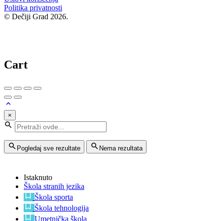
Politika privatnosti
© Dečiji Grad 2026.
Cart
×
Pogledaj sve rezultate
Nema rezultata
Istaknuto
Škola stranih jezika
Škola sporta
Škola tehnologija
Umetnička škola