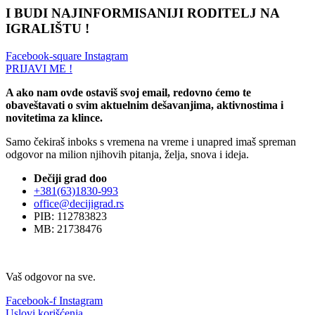
I BUDI NAJINFORMISANIJI RODITELJ NA
IGRALIŠTU !
Facebook-square
Instagram
PRIJAVI ME !
A ako nam ovde ostaviš svoj email, redovno ćemo te
obaveštavati o svim aktuelnim dešavanjima, aktivnostima i
novitetima za klince.
Samo čekiraš inboks s vremena na vreme i unapred imaš spreman
odgovor na milion njihovih pitanja, želja, snova i ideja.
Dečiji grad doo
+381(63)1830-993
office@decijigrad.rs
PIB: 112783823
MB: 21738476
Vaš odgovor na sve.
Facebook-f
Instagram
Uslovi korišćenja