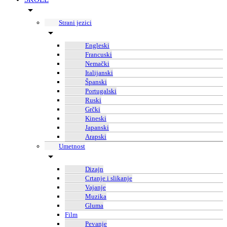
Strani jezici
Engleski
Francuski
Nemački
Italijanski
Španski
Portugalski
Ruski
Grčki
Kineski
Japanski
Arapski
Umetnost
Dizajn
Crtanje i slikanje
Vajanje
Muzika
Gluma
Film
Pevanje