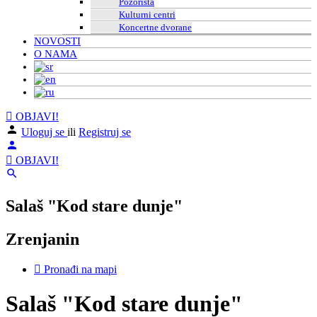
Pozorišta
Kulturni centri
Koncertne dvorane
NOVOSTI
O NAMA
OBJAVI!
Uloguj se
ili
Registruj se
OBJAVI!
Salaš "Kod stare dunje"
Zrenjanin
Pronađi na mapi
Salaš "Kod stare dunje"