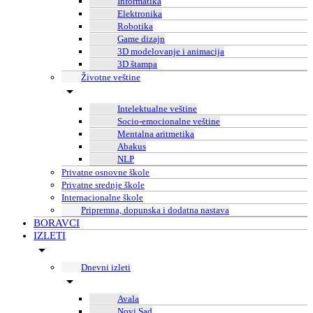
Informatika
Elektronika
Robotika
Game dizajn
3D modelovanje i animacija
3D štampa
Životne veštine
Intelektualne veštine
Socio-emocionalne veštine
Mentalna aritmetika
Abakus
NLP
Privatne osnovne škole
Privatne srednje škole
Internacionalne škole
Pripremna, dopunska i dodatna nastava
BORAVCI
IZLETI
Dnevni izleti
Avala
Novi Sad