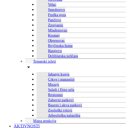
Vršac
Smederevo
Fruška gora
Pančevo
Zrenjanin
Mladenovac
Kosmaj
Obrenovac
Bojčinska šuma
Barajevo
Deliblatska peščara
Tematski izleti
Jahanje konja
Crkve i manastiri
Muzeji
Salaši i Etno sela
Restorani
Zabavni parkovi
Bazeni i akva parkovi
Zoološki vrtovi
Arheološka nalazišta
Mapa atrakcija
AKTIVNOSTI