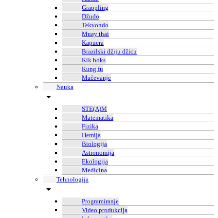
Grappling
Džudo
Tekvondo
Muay thai
Kapuera
Brazilski džiju džicu
Kik boks
Kung fu
Mačevanje
Nauka
STE(A)M
Matematika
Fizika
Hemija
Biologija
Astronomija
Ekologija
Medicina
Tehnologija
Programiranje
Video produkcija