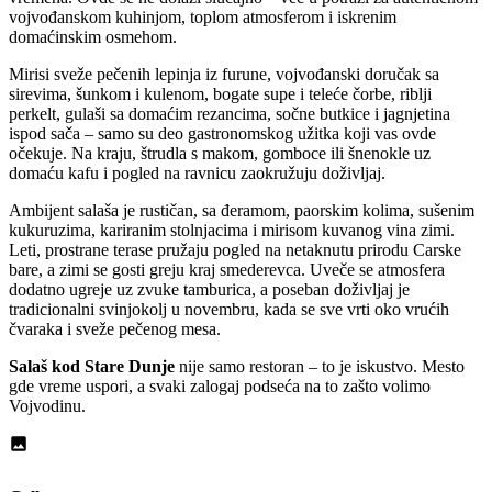
vojvođanskom kuhinjom, toplom atmosferom i iskrenim
domaćinskim osmehom.
Mirisi sveže pečenih lepinja iz furune, vojvođanski doručak sa
sirevima, šunkom i kulenom, bogate supe i teleće čorbe, riblji
perkelt, gulaši sa domaćim rezancima, sočne butkice i jagnjetina
ispod sača – samo su deo gastronomskog užitka koji vas ovde
očekuje. Na kraju, štrudla s makom, gomboce ili šnenokle uz
domaću kafu i pogled na ravnicu zaokružuju doživljaj.
Ambijent salaša je rustičan, sa đeramom, paorskim kolima, sušenim
kukuruzima, kariranim stolnjacima i mirisom kuvanog vina zimi.
Leti, prostrane terase pružaju pogled na netaknutu prirodu Carske
bare, a zimi se gosti greju kraj smederevca. Uveče se atmosfera
dodatno ugreje uz zvuke tamburica, a poseban doživljaj je
tradicionalni svinjokolj u novembru, kada se sve vrti oko vrućih
čvaraka i sveže pečenog mesa.
Salaš kod Stare Dunje
nije samo restoran – to je iskustvo. Mesto
gde vreme uspori, a svaki zalogaj podseća na to zašto volimo
Vojvodinu.