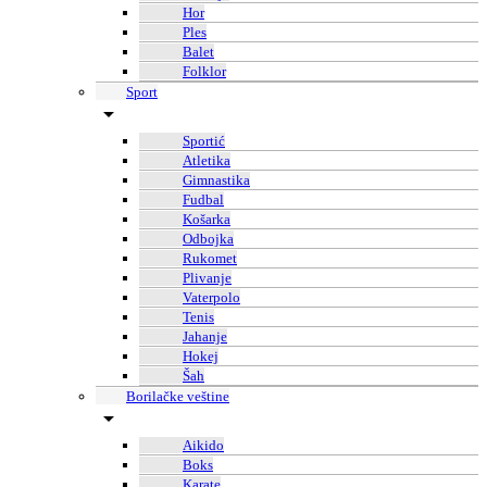
Hor
Ples
Balet
Folklor
Sport
Sportić
Atletika
Gimnastika
Fudbal
Košarka
Odbojka
Rukomet
Plivanje
Vaterpolo
Tenis
Jahanje
Hokej
Šah
Borilačke veštine
Aikido
Boks
Karate