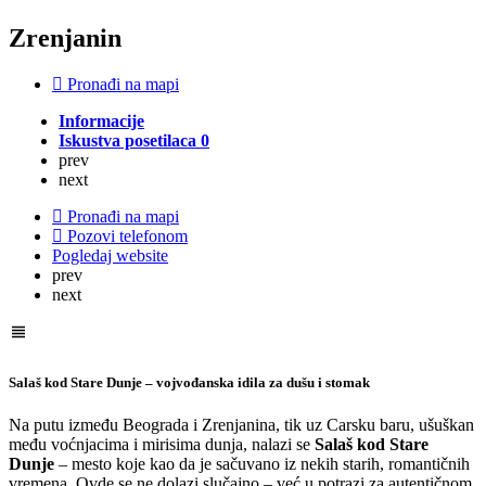
Zrenjanin
Pronađi na mapi
Informacije
Iskustva posetilaca
0
prev
next
Pronađi na mapi
Pozovi telefonom
Pogledaj website
prev
next
Salaš kod Stare Dunje – vojvođanska idila za dušu i stomak
Na putu između Beograda i Zrenjanina, tik uz Carsku baru, ušuškan
među voćnjacima i mirisima dunja, nalazi se
Salaš kod Stare
Dunje
– mesto koje kao da je sačuvano iz nekih starih, romantičnih
vremena. Ovde se ne dolazi slučajno – već u potrazi za autentičnom