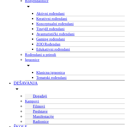
Rodjendaonice
Aktivni rođendani
Kreativni rođendani
Konceptualni rođendani
Tinejdž rođendani
Avanturistički rođendani
Gaming rođendani
ZOO Rođendan
Edukativni rođendani
Rođendani u prirodi
Igraonice
Klasicna igraonica
Tematski rođendani
DEŠAVANJA
Događaji
Kampovi
Filmovi
Predstave
Manifestacije
Radionice
ŠKOLE