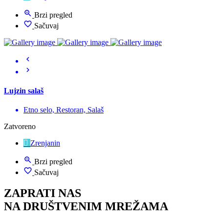
Brzi pregled
Sačuvaj
Lujzin salaš
Etno selo, Restoran, Salaš
Zatvoreno
Zrenjanin
Brzi pregled
Sačuvaj
ZAPRATI NAS
NA DRUŠTVENIM MREŽAMA