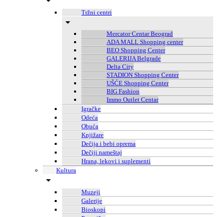
Tržni centri
Mercator Centar Beograd
ADA MALL Shopping center
BEO Shopping Center
GALERIJA Belgrade
Delta City
STADION Shopping Center
UŠĆE Shopping Center
BIG Fashion
Immo Outlet Centar
Igračke
Odeća
Obuća
Knjižare
Dečija i bebi oprema
Dečiji nameštaj
Hrana, lekovi i suplementi
Kultura
Muzeji
Galerije
Bioskopi