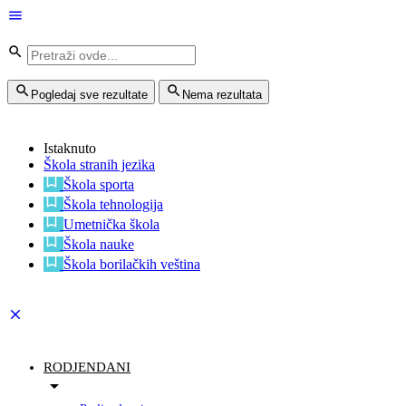
Pogledaj sve rezultate
Nema rezultata
Istaknuto
Škola stranih jezika
Škola sporta
Škola tehnologija
Umetnička škola
Škola nauke
Škola borilačkih veština
RODJENDANI