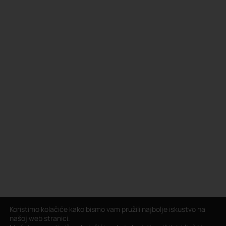
Koristimo kolačiće kako bismo vam pružili najbolje iskustvo na
našoj web stranici.