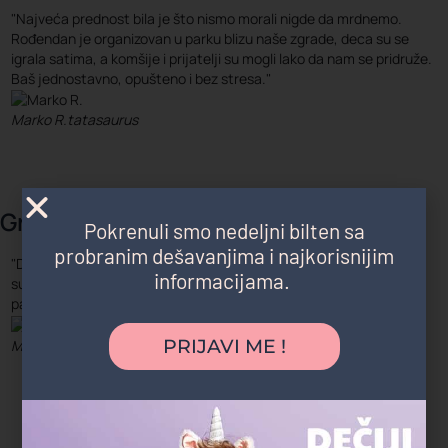
"Najveća prednost bila je što nismo morali nigde da mrdnemo.
Rođendan je organizovan u parku blizu naše zgrade, deca su se
igrala satima, a komšije i prijatelji su mogli lako da nam se pridruže.
Baš jednostavno, opušteno i bez stresa."
Marko R.
tatasaurus
Gradski parkovi i šume
Pokrenuli smo nedeljni bilten sa
probranim dešavanjima i najkorisnijim
"Deca su satima trčala, istraživala i igrala se, a čim smo stigli kući
informacijama.
su popadali od umora. Ovo je bio najopušteniji rođendan koji
pamtimo."
PRIJAVI ME !
Magdalena P.
Zvezdara