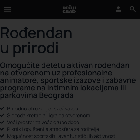
Rođendan
u prirodi
Omogućite detetu aktivan rođendan
na otvorenom uz profesionalne
animatore, sportske izazove i zabavne
programe na intimnim lokacijama ili
parkovima Beograda
Prirodno okruženje i svež vazduh
Sloboda kretanja i igra na otvorenom
Veći prostor za veće grupe dece
Piknik i opuštenija atmosfera za roditelje
Mogućnost sportskih i avanturističkih aktivnosti