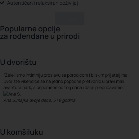
Autentičan i relaksiran doživljaj
Pozovi
Popularne opcije
za rođendane u prirodi
U dvorištu
"Želeli smo intimniju proslavu sa porodicom i bliskim prijateljima.
Dvorište vikendice se na jedno popodne pretvorilo u pravi mali
avantura park, a uspomene od tog dana i dalje prepričavamo."
Ana S.
majka dvoje dece, 5 i 9 godina
U komšiluku