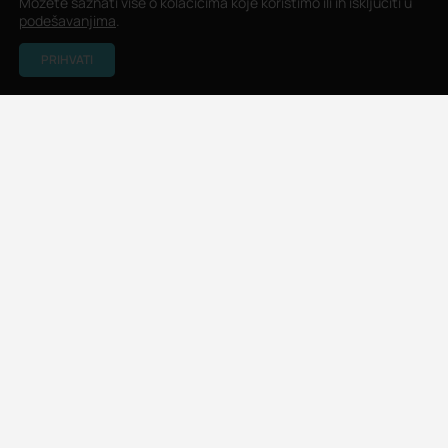
Možete saznati više o kolačićima koje koristimo ili ih isključiti u
podešavanjima
.
PRIHVATI