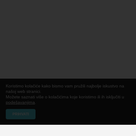
Koristimo kolačiće kako bismo vam pružili najbolje iskustvo na
našoj web stranici.
Možete saznati više o kolačićima koje koristimo ili ih isključiti u
podešavanjima
.
PRIHVATI