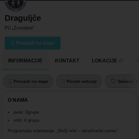
Draguljče
PU „Zvezdara”
Pronađi na mapi
INFORMACIJE
KONTAKT
LOKACIJE
U
Pronađi na mapi
Poseti vebsajt
Sačuvaj pr
O NAMA
jasle: 3grupe
vrtić: 6 grupa
Programska orijentacija: „Dečji vrtić – istraživački centar”.