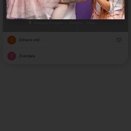
Sunčica
Jaslice, Predškolsko, Vrtić
Војводе Богдана 1, Beograd, Srbija
Državni vrtić
Zvezdara