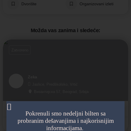
Dvorište
Organizovani izleti
Možda vas zanima i sledeće:
Zatvoreno
Zeka
Jaslice, Predškolsko, Vrtić
Византијска 57, Beograd, Srbija
Državni vrtić
Pokrenuli smo nedeljni bilten sa
probranim dešavanjima i najkorisnijim
Zvezdara
informacijama.