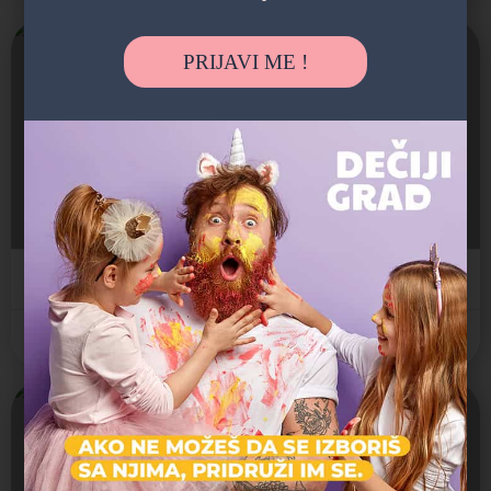
Zatvoreno
PRIJAVI ME !
Čigra
Jaslice, Predškolsko, Vrtić
Устаничка 194а, Beograd, Srbija
Državni vrtić
Zvezdara
Zatvoreno