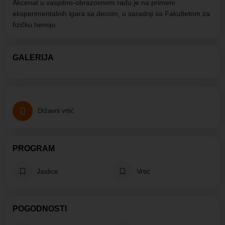
Akcenat u vaspitno-obrazovnom radu je na primeni
eksperimentalnih igara sa decom, u saradnji sa Fakultetom za
fizičku hemiju.
GALERIJA
Državni vrtić
PROGRAM
Jaslice
Vrtić
POGODNOSTI