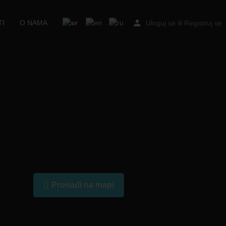
I
O NAMA
Uloguj se
ili
Registruj se
Pronađi na mapi