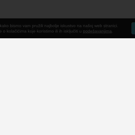
kako bismo vam pružili najbolje iskustvo na našoj web stranici.
o kolačićima koje koristimo ili ih isključiti u
podešavanjima
.