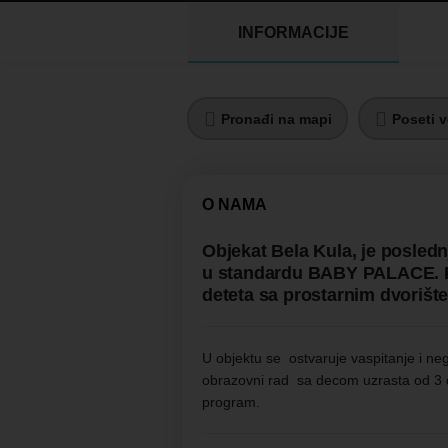
INFORMACIJE
Pronađi na mapi
Poseti v
O NAMA
Objekat Bela Kula, je poslednj
u standardu BABY PALACE. P
deteta sa prostarnim dvorišt
U objektu se ostvaruje vaspitanje i ne
obrazovni rad sa decom uzrasta od 3 d
program.