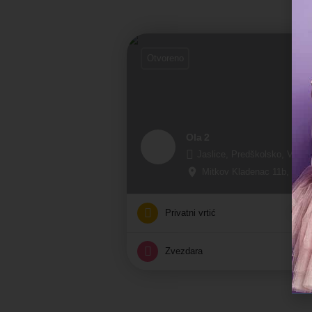
Otvoreno
Ola 2
Jaslice, Predškolsko, Vrtić
Mitkov Kladenac 11b, Beogr
Privatni vrtić
Zvezdara