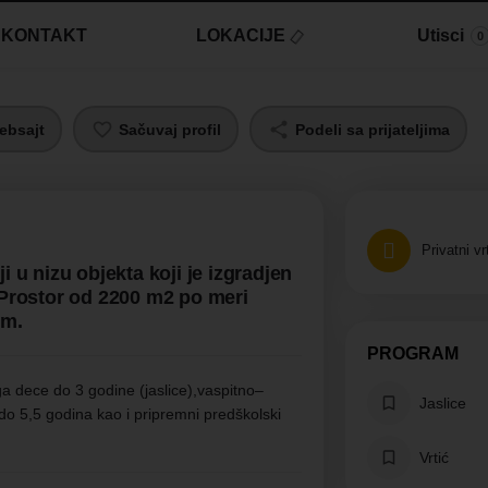
KONTAKT
LOKACIJE
Utisci
0
ebsajt
Sačuvaj profil
Podeli sa prijateljima
Privatni vr
i u nizu objekta koji je izgradjen
rostor od 2200 m2 po meri
em.
PROGRAM
ga dece do 3 godine (jaslice),vaspitno–
Jaslice
o 5,5 godina kao i pripremni predškolski
Vrtić