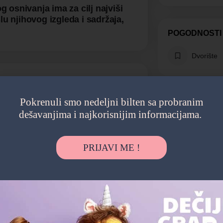
 osnivanja ima za cilj najviši
lu njihovog izgleda i sadržaja,
POGODNOSTI
Dvorište
Pokrenuli smo nedeljni bilten sa probranim
dešavanjima i najkorisnijim informacijama.
PRIJAVI ME !
Možda vas zanima i sledeće: