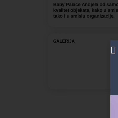
Baby Palace Andjela od samog
kvalitet objekata, kako u smis
tako i u smislu organizacije.
GALERIJA