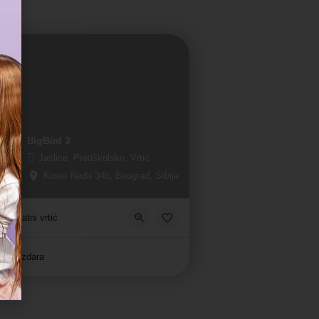
BigBird 3
Jaslice, Predškolsko, Vrtić
Koste Nađa 34b, Beograd, Srbija
Privatni vrtić
Zvezdara