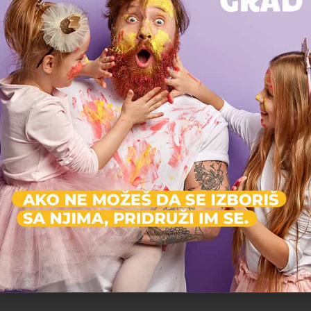
Otvoreno
Meče 3
Jaslice, Predškolsko, Vrtić
ad, Srbija
Bulevar kralja Aleksandra 43, Beograd, Srbija
Privatni vrtić
Zvezdara