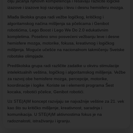
cilju jačanja njihovih kompetencija i rešavaju različite logičke
izazove i izazove koji razvijaju i levu i desnu hemisferu mozga.
Mlađa školska grupa radi vežbe logičkog, kritičkog i
algoritamskog načina mišljenja sa pčelicama i Genibot
robotićima, Lego Boost i Lego We Do 2.0 edukativnim
kompletima. Posebno smo posvećeni vežbanju leve i desne
hemisfere mozga, motorike, fokusa, kreativnog i logičkog
mišljenja. Moguće učešće na nacionalnom takmičenju Svetske
robotske olimpjade.
Predškolska grupa radi različite zadatke u okviru stimulacije
intelektualnih veština, logičkog i algoritamskog mišljenja. Vežbe
za razvoj obe hemisfere mozga, percepcije, motorike,
koordinacije i logike. Koriste se i elementi programa Šest
kocaka, robotići pčelice, Genibot robotići.
Uz STE(A)M koncept razvijaju se najvažnije veštine za 21. vek
kao što su kritičko mišljenje, kreativnost, saradnja i
komunikacija. U STE(A)M aktivnostima fokus je na
radoznalosti, istraživanju i igranju.