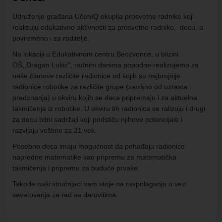
Udruženje građana UčenIQ okuplja prosvetne radnike koji
realizuju edukativne aktivnosti za prosvetne radnike, decu, a
povremeno i za roditelje.
Na lokaciji u Edukativnom centru Beozvonce, u blizini
OŠ,,Dragan Lukić", radnim danima popodne realizujemo za
naše članove različite radionice od kojih su najbrojnije
radionice robotike za različite grupe (zavisno od uzrasta i
predznanja) u okviru kojih se deca pripremaju i za aktuelna
takmičenja iz robotike. U okviru tih radionica se ralizuju i drugi
za decu bitni sadržaji koji podstiču njihove potencijale i
razvijaju veštine za 21 vek.
Posebno deca imaju mogućnost da pohađaju radionice
napredne matematike kao pripremu za matematička
takmičenja i pripremu za buduće prvake.
Takođe naši stručnjaci vam stoje na raspolaganju u vezi
savetovanja za rad sa darovitima.