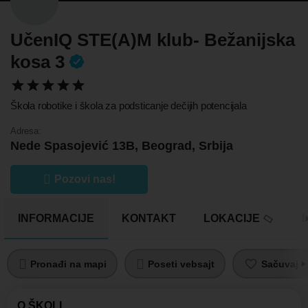
UčenIQ STE(A)M klub- Bežanijska
kosa 3
Škola robotike i škola za podsticanje dečijih potencijala
Adresa:
Nede Spasojević 13B, Beograd, Srbija
Pozovi nas!
INFORMACIJE
KONTAKT
LOKACIJE
Pronađi na mapi
Poseti vebsajt
Sačuvaj pr
O ŠKOLI