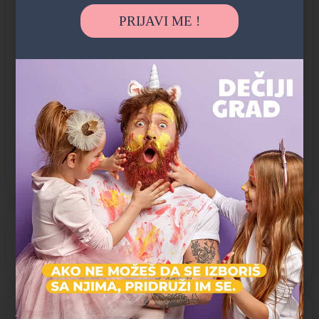
PRIJAVI ME !
Razvoj intelektualnih veština:
Fokus, Koncentracija, Kreativno razmišljanje, Kritičko
razmišljanje, Logičko razmišljanje, Motorika, Pamćenje,
Prostorno razmišljanje, Rešavanje problema, Učenje
Razvoj socio-emocijalnih veština:
Donošenje odluka, Društvene veštine, Empatija, Komunikacija,
Liderstvo, Motivacija, Odgovornost, Samopouzdanje,
Samoregulacija, Samosvest, Timski rad
PROGRAMI NAUKE:
Matematika
STE(A)M
PROGRAMI TEHNOLOGIJA: