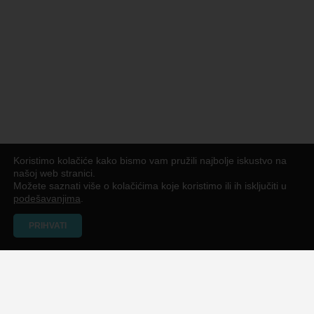
Koristimo kolačiće kako bismo vam pružili najbolje iskustvo na
našoj web stranici.
Možete saznati više o kolačićima koje koristimo ili ih isključiti u
podešavanjima
.
PRIHVATI