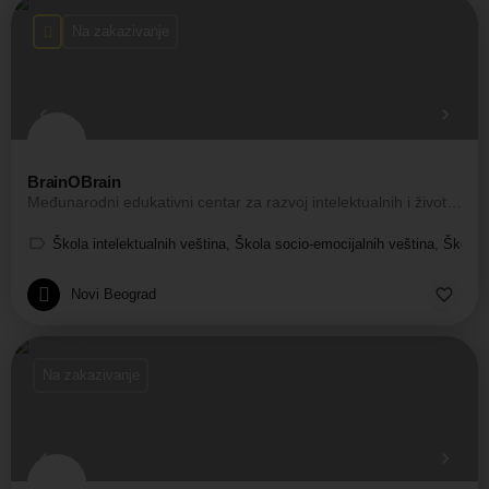
Na zakazivanje
BrainOBrain
Međunarodni edukativni centar za razvoj intelektualnih i životnih veština kod dece
Škola intelektualnih veština, Škola socio-emocijalnih veština, Škola 
Novi Beograd
Na zakazivanje