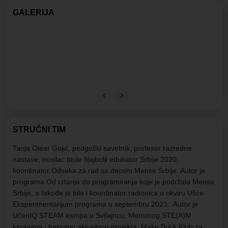
GALERIJA
STRUČNI TIM
Tanja Olear Gojić, pedgoški savetnik, profesor razredne
nastave, nosilac titule Najbolji edukator Srbije 2020,
koordinator Odseka za rad sa decom Mense Srbije. Autor je
programa Od crtanja do programiranja koje je podržala Mensa
Srbije, a takođe je bila i koordinator radionica u okviru Ušće
Eksperimentarijum programa u septembru 2023. Autor je
UčenIQ STEAM kampa u Svilajncu, Mensinog STE(A)M
karavana i trenutno aktuelnog projekta Make Brick Klub za