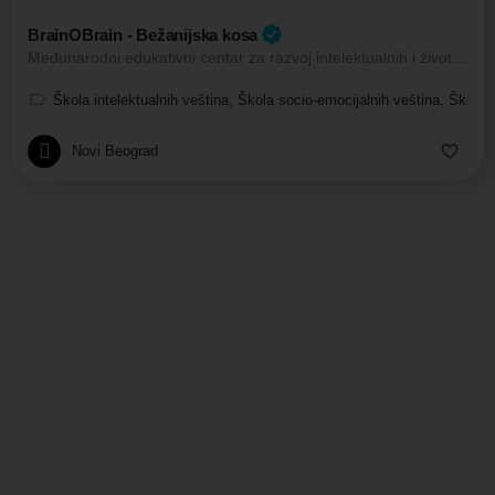
BrainOBrain - Bežanijska kosa
Međunarodni edukativni centar za razvoj intelektualnih i životnih veština kod dece
Škola intelektualnih veština, Škola socio-emocijalnih veština, Škola 
Novi Beograd