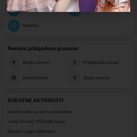
3D štampa
Elektronika
Robotika
Nastava prilagođena grupama:
Mladji osnovci
Predškolski uzrast
Srednjoškolci
Stariji osnovci
DODATNE AKTIVNOSTI:
Savetovanja za rad sa darovitima.
Letnji UčenIQ STE(A)M kamp.
Naučni i Lego rođendani.