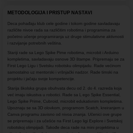
METODOLOGIJA I PRISTUP NASTAVI
Deca pohađaju klub cele godine i tokom godine savladavaju
različite nivoe rada sa različitim robotima i programima za
početno učenje programiranja uz druge stimulativne aktivnosti
i razvijanje potrebnih veština.
Stariji rade sa Lego Spike Pime robotima, microbit i Arduino
kompletima, savladavaju osnove 3D štampe. Pripremaju se za
First Lego Ligu i Svetsku robotsku olimpijadu. Rade većinom
samostalno uz mentorski i vršnjački nadzor. Rade timski na
projektu i jačaju svoje kompetencije.
Starija školska grupa obuhvata decu od 2. do 4. razreda koja
već imaju iskustva u robotici. Rade sa L ego Spike Essential,
Lego Spike Prime, Cubroid, microbit edukativnim kompletima.
Upoznaju se sa 3D olovkom, programom Scatch, kreiranjem u
Canva programu zavisno od nivoa znanja. Učenici ove grupe
se pripremaju i za učešće na First Lego ligi Explore i Svetskoj
robotskoj olimpijadi. Takođe deca rade na mini projektima u