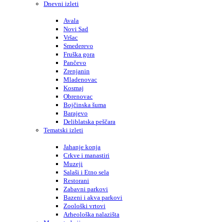
Dnevni izleti
Avala
Novi Sad
Vršac
Smederevo
Fruška gora
Pančevo
Zrenjanin
Mladenovac
Kosmaj
Obrenovac
Bojčinska šuma
Barajevo
Deliblatska peščara
Tematski izleti
Jahanje konja
Crkve i manastiri
Muzeji
Salaši i Etno sela
Restorani
Zabavni parkovi
Bazeni i akva parkovi
Zoološki vrtovi
Arheološka nalazišta