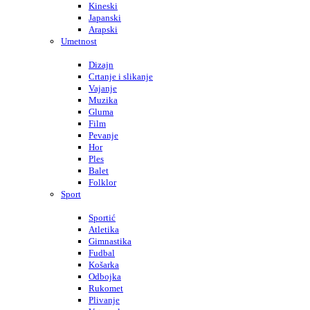
Kineski
Japanski
Arapski
Umetnost
Dizajn
Crtanje i slikanje
Vajanje
Muzika
Gluma
Film
Pevanje
Hor
Ples
Balet
Folklor
Sport
Sportić
Atletika
Gimnastika
Fudbal
Košarka
Odbojka
Rukomet
Plivanje