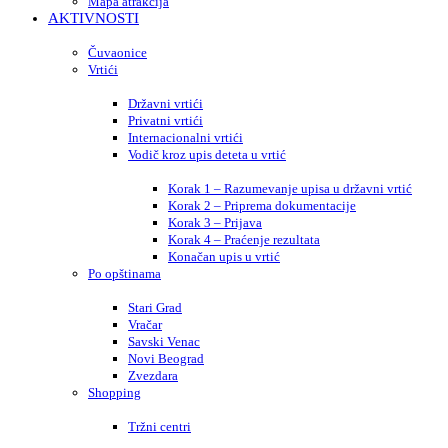
Mapa atrakcija
AKTIVNOSTI
Čuvaonice
Vrtići
Državni vrtići
Privatni vrtići
Internacionalni vrtići
Vodič kroz upis deteta u vrtić
Korak 1 – Razumevanje upisa u državni vrtić
Korak 2 – Priprema dokumentacije
Korak 3 – Prijava
Korak 4 – Praćenje rezultata
Konačan upis u vrtić
Po opštinama
Stari Grad
Vračar
Savski Venac
Novi Beograd
Zvezdara
Shopping
Tržni centri