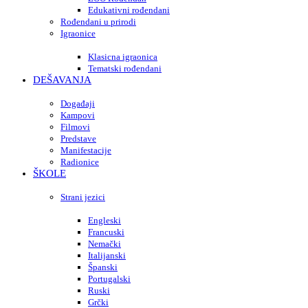
Edukativni rođendani
Rođendani u prirodi
Igraonice
Klasicna igraonica
Tematski rođendani
DEŠAVANJA
Događaji
Kampovi
Filmovi
Predstave
Manifestacije
Radionice
ŠKOLE
Strani jezici
Engleski
Francuski
Nemački
Italijanski
Španski
Portugalski
Ruski
Grčki