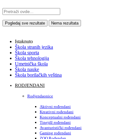
Pogledaj sve rezultate
Nema rezultata
Istaknuto
Škola stranih jezika
Škola sporta
Škola tehnologija
Umetnička škola
Škola nauke
Škola borilačkih veština
RODJENDANI
Rodjendaonice
Aktivni rođendani
Kreativni rođendani
Konceptualni rođendani
Tinejdž rođendani
Avanturistički rođendani
Gaming rođendani
ZOO Rođendan