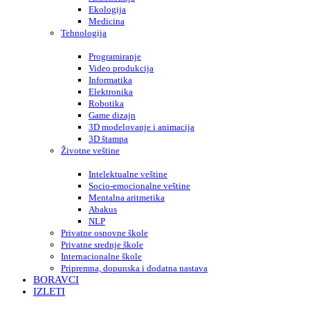
Ekologija
Medicina
Tehnologija
Programiranje
Video produkcija
Informatika
Elektronika
Robotika
Game dizajn
3D modelovanje i animacija
3D štampa
Životne veštine
Intelektualne veštine
Socio-emocionalne veštine
Mentalna aritmetika
Abakus
NLP
Privatne osnovne škole
Privatne srednje škole
Internacionalne škole
Pripremna, dopunska i dodatna nastava
BORAVCI
IZLETI