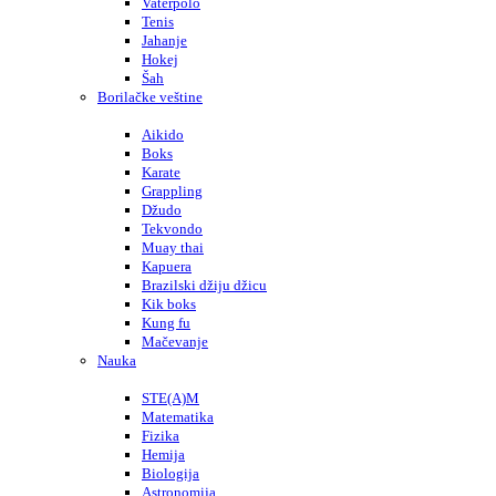
Vaterpolo
Tenis
Jahanje
Hokej
Šah
Borilačke veštine
Aikido
Boks
Karate
Grappling
Džudo
Tekvondo
Muay thai
Kapuera
Brazilski džiju džicu
Kik boks
Kung fu
Mačevanje
Nauka
STE(A)M
Matematika
Fizika
Hemija
Biologija
Astronomija