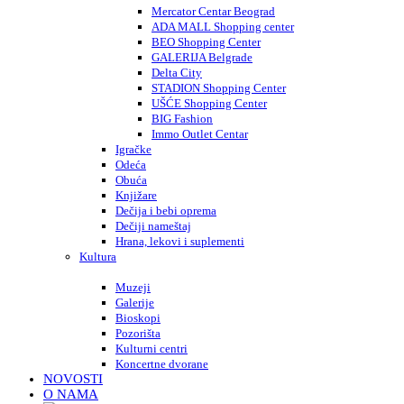
Mercator Centar Beograd
ADA MALL Shopping center
BEO Shopping Center
GALERIJA Belgrade
Delta City
STADION Shopping Center
UŠĆE Shopping Center
BIG Fashion
Immo Outlet Centar
Igračke
Odeća
Obuća
Knjižare
Dečija i bebi oprema
Dečiji nameštaj
Hrana, lekovi i suplementi
Kultura
Muzeji
Galerije
Bioskopi
Pozorišta
Kulturni centri
Koncertne dvorane
NOVOSTI
O NAMA