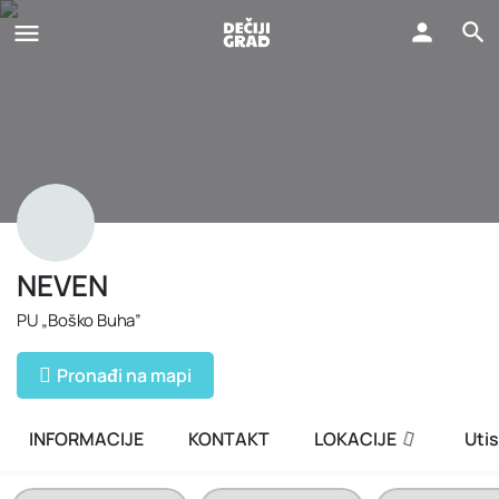
NEVEN
PU „Boško Buha”
Pronađi na mapi
INFORMACIJE
KONTAKT
LOKACIJE
Utis