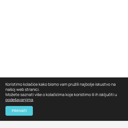
Koristimo kolačiće kako bismo vam pružili najbolje iskustvo na
našoj web stranici.
Možete saznati više o kolačićima koje koristimo ili ih isključiti u
podešavanjima
.
PRIHVATI