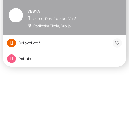
VESNA
Jaslice, Predškolsko, Vrtić
Padinska Skela, Srbija
Državni vrtić
Palilula