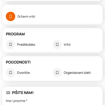
Državni vrtić
PROGRAM
Predškolsko
Vrtić
POGODNOSTI
Dvorište
Organizovani izleti
PIŠITE NAM!
Ime i prezime *