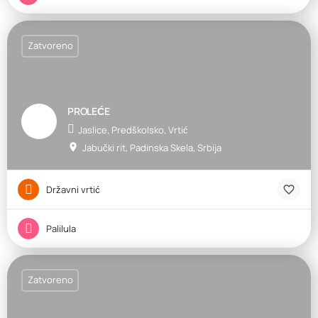
Zatvoreno
PROLEĆE
Jaslice, Predškolsko, Vrtić
Jabučki rit, Padinska Skela, Srbija
Državni vrtić
Palilula
Zatvoreno