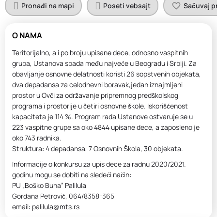
Pronađi na mapi
Poseti vebsajt
Sačuvaj pr
O NAMA
Teritorijalno, a i po broju upisane dece, odnosno vaspitnih
grupa, Ustanova spada među najveće u Beogradu i Srbiji. Za
obavljanje osnovne delatnosti koristi 26 sopstvenih objekata,
dva depadansa za celodnevni boravak,jedan iznajmljeni
prostor u Ovči za održavanje pripremnog predškolskog
programa i prostorije u četiri osnovne škole. Iskorišćenost
kapaciteta je 114 %. Program rada Ustanove ostvaruje se u
223 vaspitne grupe sa oko 4844 upisane dece, a zaposleno je
oko 743 radnika.
Struktura: 4 depadansa, 7 Osnovnih Škola, 30 objekata.
Informacije o konkursu za upis dece za radnu 2020/2021.
godinu mogu se dobiti na sledeći način:
PU „Boško Buha” Palilula
Gordana Petrović, 064/8358-365
email:
palilula@mts.rs