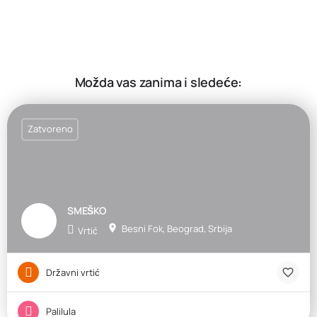
Možda vas zanima i sledeće:
Zatvoreno
SMEŠKO
Besni Fok, Beograd, Srbija
Vrtić
Državni vrtić
Palilula