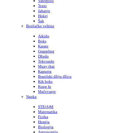
Vaterpolo
Tenis
Jahanje
Hokej
Šah
Borilačke veštine
Aikido
Boks
Karate
Grappling
Džudo
Tekvondo
Muay thai
Kapuera
Brazilski džiju džicu
Kik boks
Kung fu
Mačevanje
Nauka
STE(A)M
Matematika
Fizika
Hemija
Biologija
Astronomija