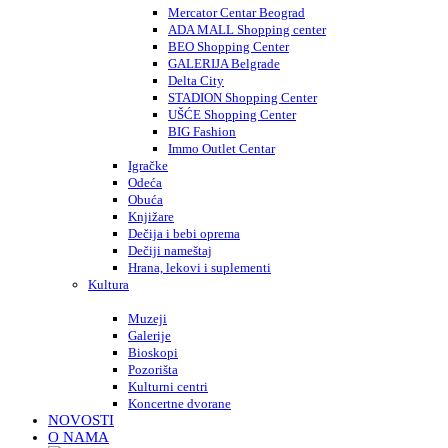
Mercator Centar Beograd
ADA MALL Shopping center
BEO Shopping Center
GALERIJA Belgrade
Delta City
STADION Shopping Center
UŠĆE Shopping Center
BIG Fashion
Immo Outlet Centar
Igračke
Odeća
Obuća
Knjižare
Dečija i bebi oprema
Dečiji nameštaj
Hrana, lekovi i suplementi
Kultura
Muzeji
Galerije
Bioskopi
Pozorišta
Kulturni centri
Koncertne dvorane
NOVOSTI
O NAMA