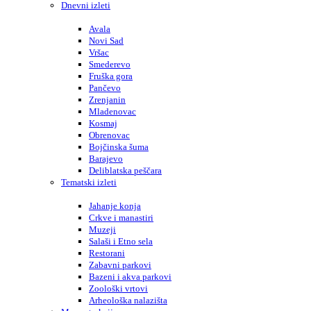
Dnevni izleti
Avala
Novi Sad
Vršac
Smederevo
Fruška gora
Pančevo
Zrenjanin
Mladenovac
Kosmaj
Obrenovac
Bojčinska šuma
Barajevo
Deliblatska peščara
Tematski izleti
Jahanje konja
Crkve i manastiri
Muzeji
Salaši i Etno sela
Restorani
Zabavni parkovi
Bazeni i akva parkovi
Zoološki vrtovi
Arheološka nalazišta