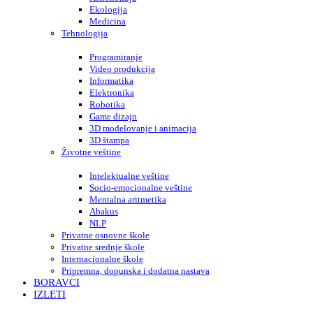
Ekologija
Medicina
Tehnologija
Programiranje
Video produkcija
Informatika
Elektronika
Robotika
Game dizajn
3D modelovanje i animacija
3D štampa
Životne veštine
Intelektualne veštine
Socio-emocionalne veštine
Mentalna aritmetika
Abakus
NLP
Privatne osnovne škole
Privatne srednje škole
Internacionalne škole
Pripremna, dopunska i dodatna nastava
BORAVCI
IZLETI