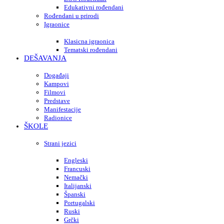
Edukativni rođendani
Rođendani u prirodi
Igraonice
Klasicna igraonica
Tematski rođendani
DEŠAVANJA
Događaji
Kampovi
Filmovi
Predstave
Manifestacije
Radionice
ŠKOLE
Strani jezici
Engleski
Francuski
Nemački
Italijanski
Španski
Portugalski
Ruski
Grčki