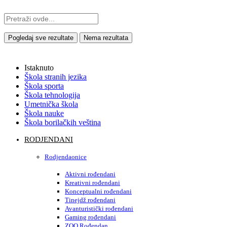
Pogledaj sve rezultate
Nema rezultata
Istaknuto
Škola stranih jezika
Škola sporta
Škola tehnologija
Umetnička škola
Škola nauke
Škola borilačkih veština
RODJENDANI
Rodjendaonice
Aktivni rođendani
Kreativni rođendani
Konceptualni rođendani
Tinejdž rođendani
Avanturistički rođendani
Gaming rođendani
ZOO Rođendan