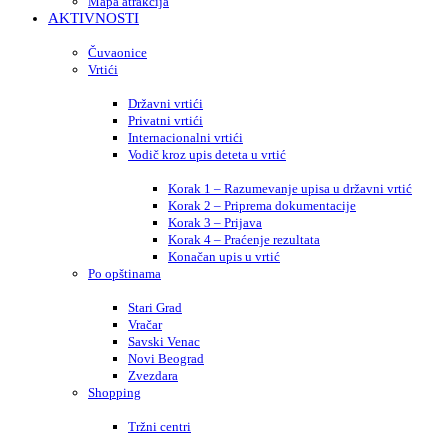
Mapa atrakcija
AKTIVNOSTI
Čuvaonice
Vrtići
Državni vrtići
Privatni vrtići
Internacionalni vrtići
Vodič kroz upis deteta u vrtić
Korak 1 – Razumevanje upisa u državni vrtić
Korak 2 – Priprema dokumentacije
Korak 3 – Prijava
Korak 4 – Praćenje rezultata
Konačan upis u vrtić
Po opštinama
Stari Grad
Vračar
Savski Venac
Novi Beograd
Zvezdara
Shopping
Tržni centri