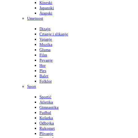
Kineski
Japanski
Arapski
Umetnost
Dizajn
Crtanje i slikanje
Vajanje
Muzika
Gluma
Film
Pevanje
Hor
Ples
Balet
Folklor
Sport
Sportić
Atletika
Gimnastika
Fudbal
Košarka
Odbojka
Rukomet
Plivanje