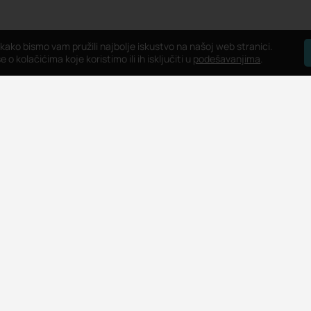
 kako bismo vam pružili najbolje iskustvo na našoj web stranici.
 o kolačićima koje koristimo ili ih isključiti u
podešavanjima
.