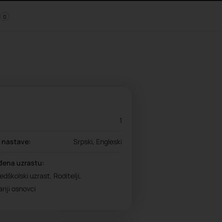
0
1
a nastave:
Srpski, Engleski
đena uzrastu:
edškolski uzrast, Roditelji,
riji osnovci