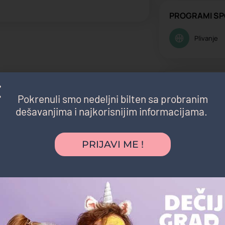
PROGRAMI SP
Plivanje
Nastava prila
Pokrenuli smo nedeljni bilten sa probranim
Mladji os
dešavanjima i najkorisnijim informacijama.
Roditelji
PRIJAVI ME !
Stariji os
Možda vas zanima i sledeće: