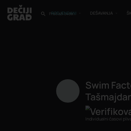
RODJENDANI
DEŠAVANJA
Š
Swim Fact
Tašmajda
Individualni časovi pliv