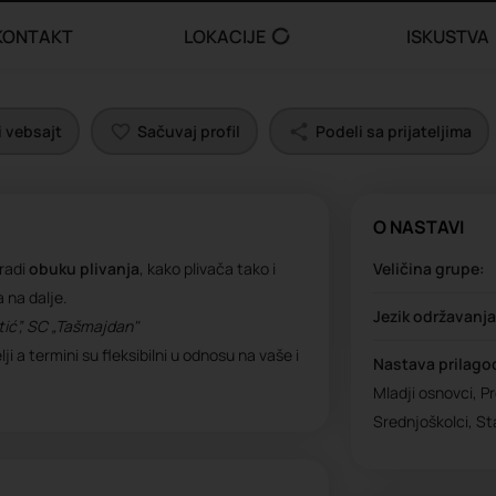
KONTAKT
LOKACIJE
ISKUSTVA
 vebsajt
Sačuvaj profil
Podeli sa prijateljima
O NASTAVI
 radi
obuku plivanja
, kako plivača tako i
Veličina grupe:
 na dalje.
Jezik održavanj
tić”, SC „Tašmajdan"
ji a termini su fleksibilni u odnosu na vaše i
Nastava prilago
Mladji osnovci, Pr
Srednjoškolci, Sta