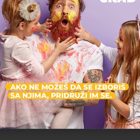
Na
Odbojkaški klub Sterija - Palilula
Gimna
Odbojkaški klub Sterija je cenjena škola odbojke iz Beograda, poznata po razvoju mladih talenata i uspešnoj…
Gimn
Škola sporta
Š
Palilula