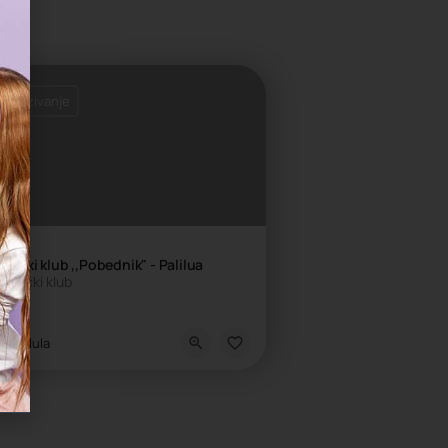
 zakazivanje
tički klub ,,Pobednik" - Palilua
astički klub
kola sporta
Palilula