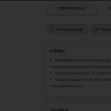
INFORMACIJE
Pronađi na mapi
Poseti
O ŠKOLI
Swimfactory.UR
je tim trenera koji
neplivača, starosne dobi od 3 godine pa
Obuka se sprovodi na:
OŠ „Laza Kos
Trajanje časa je 1h svaki dan u nedel
naše slobodno vreme.
GALERIJA