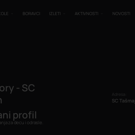
KOLE
BORAVCI
IZLETI
AKTIVNOSTI
NOVOSTI
ory - SC
Adresa:
n
SC Tašma
anja za decu i odrasle.