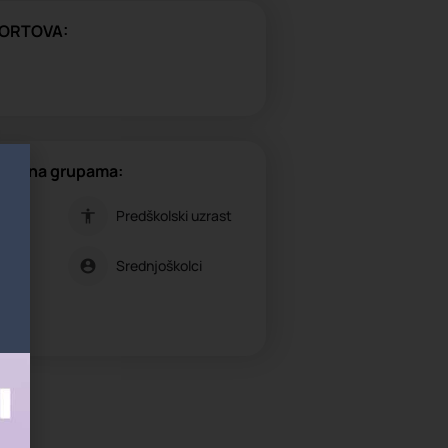
ORTOVA:
gođena grupama:
novci
Predškolski uzrast
Srednjoškolci
novci