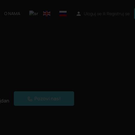
O NAMA
Uloguj se
ili
Registruj se
Pozovi nas!
jdan