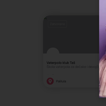
Zatvoreno
Vaterpolo klub Taš
Škola vaterpola za dečake i devojčice
Škola sporta
Palilula