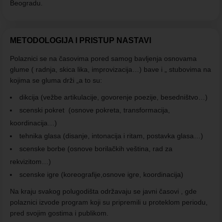
Beogradu.
METODOLOGIJA I PRISTUP NASTAVI
Polaznici se na časovima pored samog bavljenja osnovama
glume ( radnja, skica lika, improvizacija…) bave i „ stubovima na
kojima se gluma drži „a to su:
dikcija (vežbe artikulacije, govorenje poezije, besedništvo…)
scenski pokret (osnove pokreta, transformacija,
koordinacija…)
tehnika glasa (disanje, intonacija i ritam, postavka glasa…)
scenske borbe (osnove borilačkih veština, rad za
rekvizitom…)
scenske igre (koreografije,osnove igre, koordinacija)
Na kraju svakog polugodišta održavaju se javni časovi , gde
polaznici izvode program koji su pripremili u proteklom periodu,
pred svojim gostima i publikom.