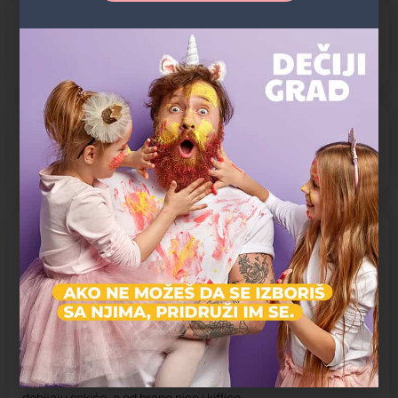
PROGRAMI BORILAČKIH VEŠTINA:
Boks
Džudo
Nastava prilagođena grupama:
Predškolski uzrast
Mlađi školski uzrast
DODATNE AKTIVNOSTI:
Proslave sportskih rođendana sa ALL INCLUSIVE uslugom.
Rođendane organizujemo vikendima na lokacijama naselje
Stepa Stepanović (Dušana Jovanovića 4a) i na Vidikovcu
(Patrijarha Joanikija 13c) u trajanju od 2h.
Na roditeljima je samo da donesu tortu i da se opredele da li
žele rođendan sa pićem ili sa pićem i hranom. Od pića deca
dobijaju sokiće, a od hrane pice i kiflice.