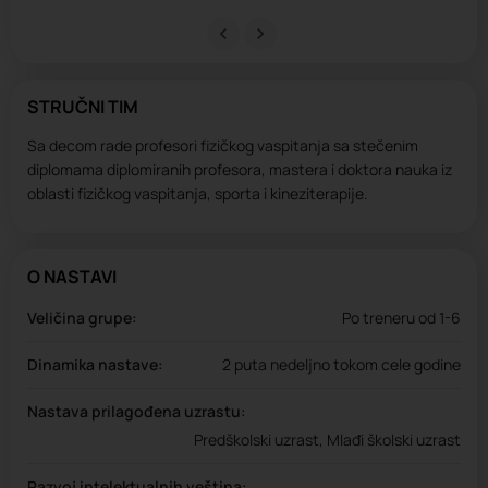
STRUČNI TIM
Sa decom rade profesori fizičkog vaspitanja sa stečenim
diplomama diplomiranih profesora, mastera i doktora nauka iz
oblasti fizičkog vaspitanja, sporta i kineziterapije.
O NASTAVI
Veličina grupe:
Po treneru od 1-6
Dinamika nastave:
2 puta nedeljno tokom cele godine
Nastava prilagođena uzrastu:
Predškolski uzrast, Mlađi školski uzrast
Razvoj intelektualnih veština: