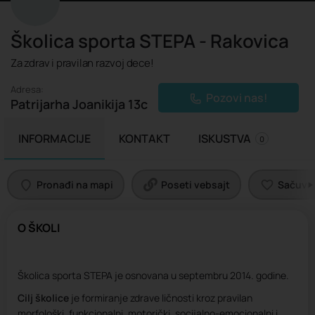
Školica sporta STEPA - Rakovica
Za zdrav i pravilan razvoj dece!
Adresa:
Pozovi nas!
Patrijarha Joanikija 13c
INFORMACIJE
KONTAKT
ISKUSTVA
0
Pronađi na mapi
Poseti vebsajt
Sačuvaj 
O ŠKOLI
Školica sporta STEPA je osnovana u septembru 2014. godine.
Cilj školice
je formiranje zdrave ličnosti kroz pravilan
morfološki, funkcionalni, motorički, socijalno-emocionalni i