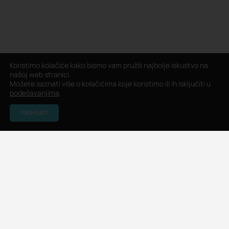
Koristimo kolačiće kako bismo vam pružili najbolje iskustvo na
našoj web stranici.
Možete saznati više o kolačićima koje koristimo ili ih isključiti u
podešavanjima
.
PRIHVATI