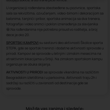
U organizaciji rođendana obezbeđene su pozivnice, sportska
sala sa rekvizitima, ozvučenjem, video-bimom i dekoracijom sa
balonima, tanjirići i pribor, sportska animacija sa dva trenera,
fotografije i video snimci i poklon iznenađenja za slavljenika
🤩.Na rođendanima nije potrebno prisustvo roditelja, a broj
dece je oko 20.
SPORTSKI KAMPOVI
su sastavni deo aktivnosti Školice sporta
STEPA, gde se sportski treninzi i dodatne aktivnosti sprovode u
prirodi. Kampovi se sprovode u letnjim i zimskim mesecima na
atraktivnim lokacijama u Srbiji. Na zimskom sportskom kampu
organizuje se obuka skijanja.
AKTIVNOSTI U PRIRODI
se sprovode vikendima na različitim
Beogradskim izletištima i u parkovima. Aktivnosti traju 2h i
sadržaji su različiti u zavisnosti od destinacije gde se
sprovode.
Možda vas zanima i sledeće: