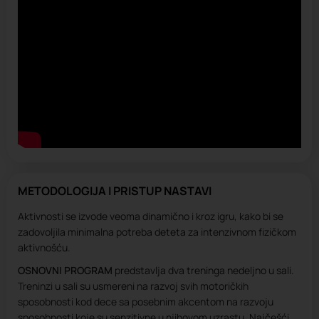
METODOLOGIJA I PRISTUP NASTAVI
Aktivnosti se izvode veoma dinamično i kroz igru, kako bi se
zadovoljila minimalna potreba deteta za intenzivnom fizičkom
aktivnošću.
OSNOVNI PROGRAM
predstavlja dva treninga nedeljno u sali.
Treninzi u sali su usmereni na razvoj svih motoričkih
sposobnosti kod dece sa posebnim akcentom na razvoju
sposobnosti koje su senzitivne u njihovom uzrastu. Najčešći