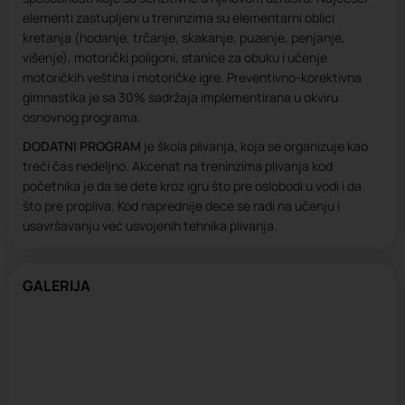
elementi zastupljeni u treninzima su elementarni oblici
kretanja (hodanje, trčanje, skakanje, puzenje, penjanje,
višenje), motorički poligoni, stanice za obuku i učenje
motoričkih veština i motoričke igre. Preventivno-korektivna
gimnastika je sa 30% sadržaja implementirana u okviru
osnovnog programa.
DODATNI PROGRAM
je škola plivanja, koja se organizuje kao
treći čas nedeljno. Akcenat na treninzima plivanja kod
početnika je da se dete kroz igru što pre oslobodi u vodi i da
što pre propliva. Kod naprednije dece se radi na učenju i
usavršavanju već usvojenih tehnika plivanja.
GALERIJA