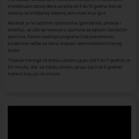
intelektualni razvoj dece uzrasta od 3 do 10 godina.Rad se
zasniva na smišljenoj telesnoj aktivnosti kroz igru!
Akcenat je na bazičnim sportovima (gimnastika, plivanje i
atletika), ali uče se i osnove iz sportova sa loptom i borilačkih
sportova.Trećinu sadržaja programa čine preventivno-
korektivne vežbe za ravna stopala i deformitete kičmenog
stuba
Trajanje treninga za stariju uzrasnu gupu (od 5 do 11 godina) je
60 minuta, dok za mlađu uzrasnu grupu (od 3 do 5 godina)
treninzi traju po 45 minuta.