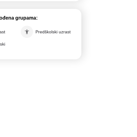
gođena grupama:
rast
Predškolski uzrast
ski