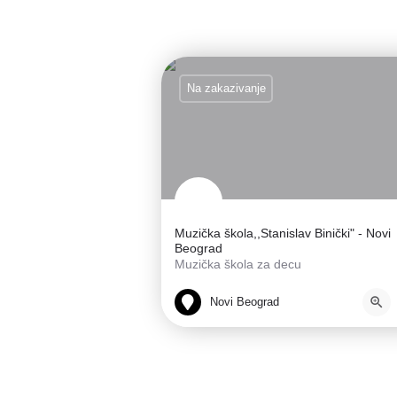
Na zakazivanje
Muzička škola,,Stanislav Binički" - Novi
Beograd
Muzička škola za decu
Umetnička škola
Novi Beograd