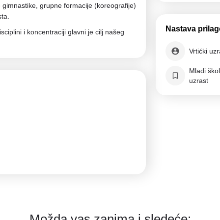
 gimnastike, grupne formacije (koreografije)
ta.
Nastava prila
iplini i koncentraciji glavni je cilj našeg
Vrtićki uz
Mlađi škol
uzrast
Možda vas zanima i sledeće: