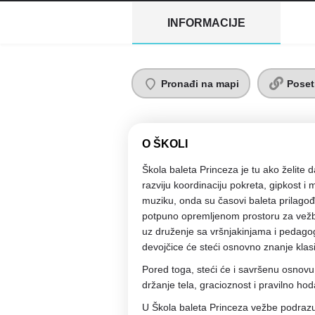
INFORMACIJE
Pronađi na mapi
Poset
O ŠKOLI
Škola baleta Princeza je tu ako želite 
razviju koordinaciju pokreta, gipkost i
muziku, onda su časovi baleta prilagođ
potpuno opremljenom prostoru za vežb
uz druženje sa vršnjakinjama i pedag
devojčice će steći osnovno znanje kla
Pored toga, steći će i savršenu osnovu 
držanje tela, gracioznost i pravilno hod
U Škola baleta Princeza vežbe podraz