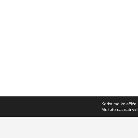
Koristimo kolačiće 
Možete saznati više 
ZAPRATI NAS