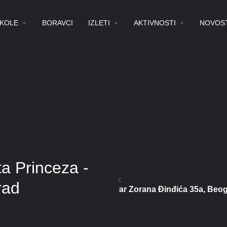
KOLE
BORAVCI
IZLETI
AKTIVNOSTI
NOVOST
ta Princeza -
Adresa:
rad
Bulevar Zorana Đinđića 35a, Beog