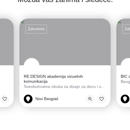
Zatvoreno
Za
RE:DESIGN akademija vizuelnih
BIC 
komunikacija
Beogr
Sveobuhvatna obuka za dizajn za decu i odrasle
U
Škola tehnologija, Umetnička škola
Novi Beograd