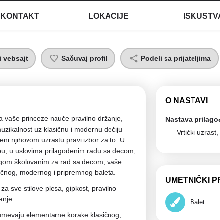
KONTAKT
LOKACIJE
ISKUSTV
i vebsajt
Sačuvaj profil
Podeli sa prijateljima
O NASTAVI
da vaše princeze nauče pravilno držanje,
Nastava prilago
 muzikalnost uz klasičnu i modernu dečiju
Vrtićki uzrast
eni njihovom uzrastu pravi izbor za to. U
u, u uslovima prilagođenim radu sa decom,
ogom školovanim za rad sa decom, vaše
sičnog, modernog i pripremnog baleta.
UMETNIČKI P
za sve stilove plesa, gipkost, pravilno
anje.
Balet
umevaju elementarne korake klasičnog,