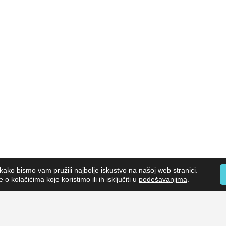
kako bismo vam pružili najbolje iskustvo na našoj web stranici.
o kolačićima koje koristimo ili ih isključiti u
podešavanjima
.