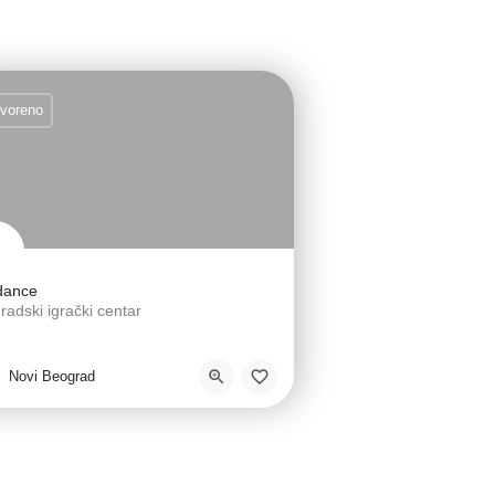
tvoreno
dance
adski igrački centar
metnička škola
Novi Beograd