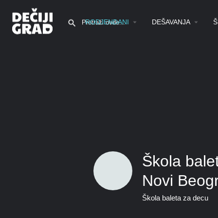
RODJENDANI
DEŠAVANJA
Š
Škola bale
Novi Beog
Škola baleta za decu