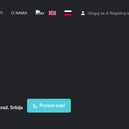
I
O NAMA
Uloguj se
ili
Registruj 
Pozovi nas!
rad, Srbija