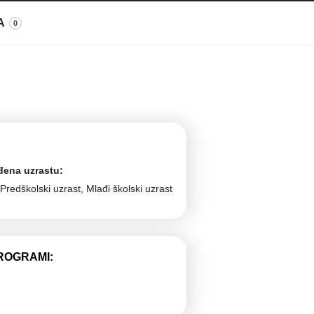
A
0
đena uzrastu:
, Predškolski uzrast, Mlađi školski uzrast
ROGRAMI: