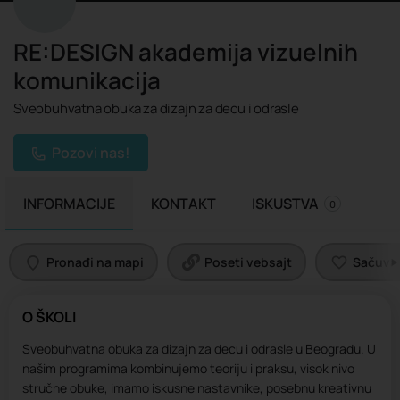
RE:DESIGN akademija vizuelnih
komunikacija
Sveobuhvatna obuka za dizajn za decu i odrasle
Pozovi nas!
INFORMACIJE
KONTAKT
ISKUSTVA
0
Pronađi na mapi
Poseti vebsajt
Sačuvaj 
O ŠKOLI
Sveobuhvatna obuka za dizajn za decu i odrasle u Beogradu. U
našim programima kombinujemo teoriju i praksu, visok nivo
stručne obuke, imamo iskusne nastavnike, posebnu kreativnu