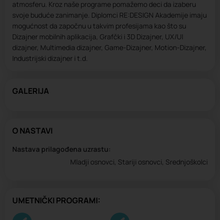
atmosferu. Kroz naše programe pomažemo deci da izaberu
svoje buduće zanimanje. Diplomci RE:DESIGN Akademije imaju
mogućnost da započnu u takvim profesijama kao što su
Dizajner mobilnih aplikacija, Grafčki i 3D Dizajner, UX/UI
dizajner, Multimedia dizajner, Game-Dizajner, Motion-Dizajner,
Industrijski dizajner i t.d.
GALERIJA
O NASTAVI
Nastava prilagođena uzrastu:
Mladji osnovci, Stariji osnovci, Srednjoškolci
UMETNIČKI PROGRAMI: