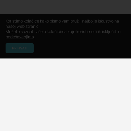
Koristimo kolačiće kako bismo vam pružili najbolje iskustvo na
našoj web stranici.
Možete saznati više o kolačićima koje koristimo ili ih isključiti u
podešavanjima
.
PRIHVATI