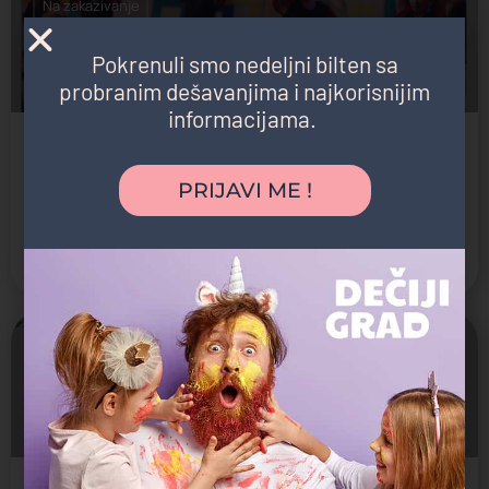
Na zakazivanje
Pokrenuli smo nedeljni bilten sa
probranim dešavanjima i najkorisnijim
informacijama.
Baletski studio Adagio
Jazz i savremeni balet
PRIJAVI ME !
Umetnička škola
Novi Beograd