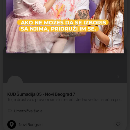
KUD Šumadija 05 - Novi Beograd 3
To je društvo u pravom smislu te reči. Jedna velika i srećna porodica koja gaji ono što je najlepše u jednom…
Umetnička škola
Novi Beograd
KUD Šumadija 05 - Novi Beograd 7
To je društvo u pravom smislu te reči. Jedna velika i srećna porodica koja gaji ono što je najlepše u jednom…
Umetnička škola
Novi Beograd