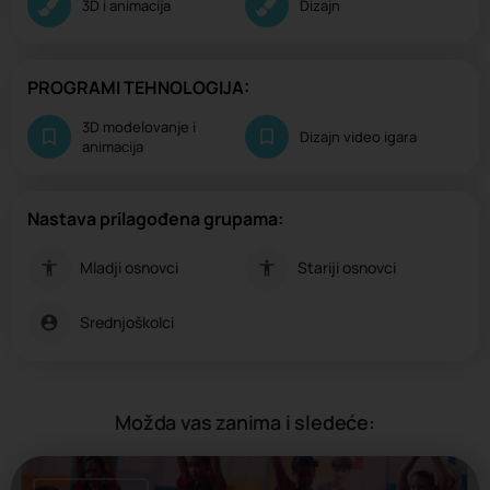
3D i animacija
Dizajn
PROGRAMI TEHNOLOGIJA:
3D modelovanje i
Dizajn video igara
animacija
Nastava prilagođena grupama:
Mladji osnovci
Stariji osnovci
Srednjoškolci
Možda vas zanima i sledeće: