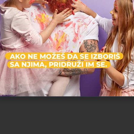
Edukativna Zona
Ling
Škola
Škola engleskog jezika za decu od 4 godine i odrasle.
veština, Škola stranih jezika, Škola tehnologija
Š
Edukativni centar, Obrazovanje, Škola stranih jezika
Vračar