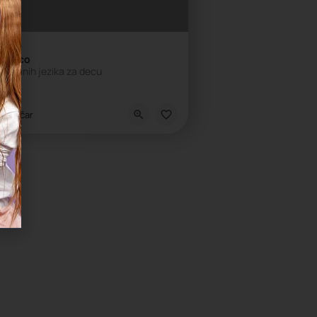
uistico
 stranih jezika za decu
kola stranih jezika
Vračar