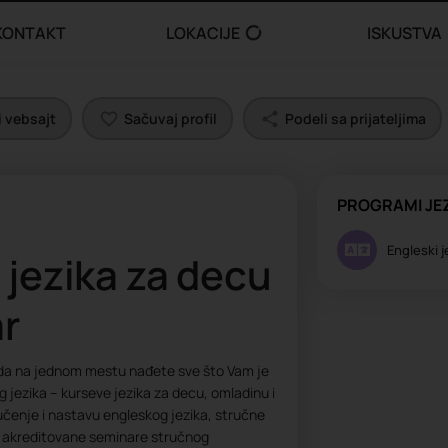
KONTAKT
LOKACIJE
ISKUSTVA
 vebsajt
Sačuvaj profil
Podeli sa prijateljima
PROGRAMI JEZ
Engleski j
 jezika za decu
r
u da na jednom mestu nađete sve što Vam je
 jezika – kurseve jezika za decu, omladinu i
 učenje i nastavu engleskog jezika, stručne
i akreditovane seminare stručnog