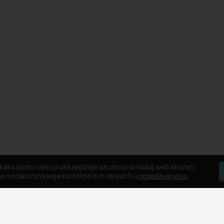
 kako bismo vam pružili najbolje iskustvo na našoj web stranici.
 o kolačićima koje koristimo ili ih isključiti u
podešavanjima
.