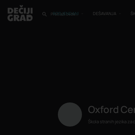
RODJENDANI
DEŠAVANJA
Š
Oxford Cen
Škola stranih jezika za