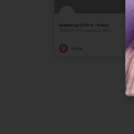
Akademija Oxford - Vračar
Škola stranih jezika za decu
Kreativni centar, Škola intelektualnih 
Vračar