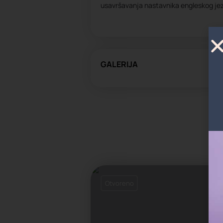
usavršavanja nastavnika engleskog jez
GALERIJA
Otvoreno