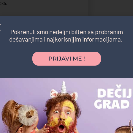
ika.
Pokrenuli smo nedeljni bilten sa probranim
dešavanjima i najkorisnijim informacijama.
PRIJAVI ME !
Možda vas zanima i sledeće:
Na zakazivanje
Ot