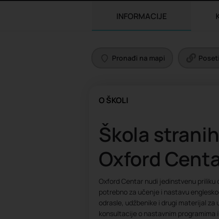
INFORMACIJE
Pronađi na mapi
Poseti
O ŠKOLI
Škola stranih
Oxford Centa
Oxford Centar nudi jedinstvenu prilik
potrebno za učenje i nastavu engleskog
odrasle, udžbenike i drugi materijal za
konsultacije o nastavnim programima 