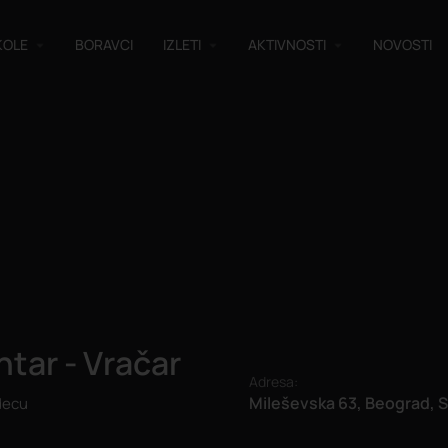
KOLE
BORAVCI
IZLETI
AKTIVNOSTI
NOVOSTI
tar - Vračar
Adresa:
Mileševska 63, Beograd, S
 decu