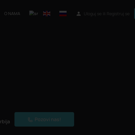
O NAMA
Uloguj se
ili
Registruj se
Pozovi nas!
rbija