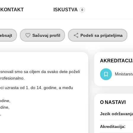
KONTAKT
ISKUSTVA
0
ebsajt
Sačuvaj profil
Podeli sa prijateljima
AKREDITACIJ
snovali smo sa ciljem da svako dete poželi
Ministars
profesionalno.
i uzrasta od 1. do 14. godine, a među
odine,
O NASTAVI
odine,
,
Jezik održavanj
Akreditacija: