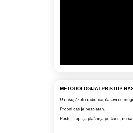
METODOLOGIJA I PRISTUP NA
U našoj školi i radionici, časovi se mo
Probni čas je besplatan.
Postoji i opcija plaćanja po času, ne 