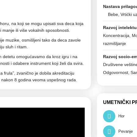
Nastava prilago
Bebe, Vrtićki u
horu, na koji se mogu upisati sva deca koja
Razvoj intelektu
i manje ili više vokalnih sposobnosti.
Koncentracija, M
rije muzike, osmišljeni tako da deca zavole
razmišljanje
u sluh i ritam.
detetu omogućavamo da kroz igru i na
Razvoj socio-em
osti i odabere instrument koji želi da svira.
Društvene veštine
Odgovornost, Sa
 frula”, zvanično je dobila akreditaciju
e, nakon 8 godina veoma uspešnog rada.
UMETNIČKI P
Hor
Pevanje