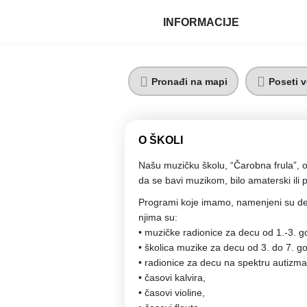
INFORMACIJE
Pronađi na mapi
Poseti v
O ŠKOLI
Našu muzičku školu, “Čarobna frula”, o
da se bavi muzikom, bilo amaterski ili 
Programi koje imamo, namenjeni su dec
njima su:
•⁠ ⁠muzičke radionice za decu od 1.-3. g
•⁠ ⁠⁠školica muzike za decu od 3. do 7. g
•⁠ ⁠⁠radionice za decu na spektru autizma
•⁠ ⁠⁠časovi kalvira,
•⁠ ⁠⁠časovi violine,