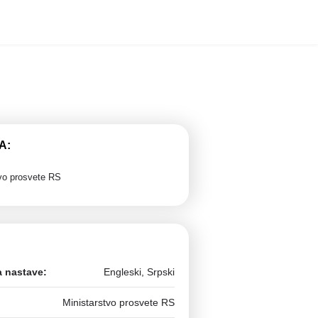
A:
tvo prosvete RS
a nastave:
Engleski, Srpski
Ministarstvo prosvete RS