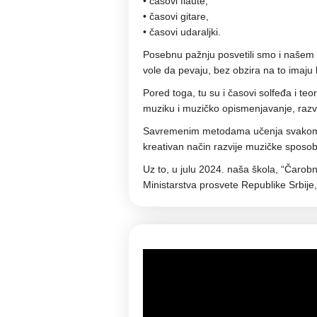
•⁠ ⁠⁠časovi flaute,
•⁠ ⁠⁠časovi gitare,
•⁠ ⁠⁠časovi udaraljki.
Posebnu pažnju posvetili smo i našem 
vole da pevaju, bez obzira na to imaju l
Pored toga, tu su i časovi solfeđa i teo
muziku i muzičko opismenjavanje, razvij
Savremenim metodama učenja svakom 
kreativan način razvije muzičke sposobn
Uz to, u julu 2024. naša škola, “Čarobna
Ministarstva prosvete Republike Srbij