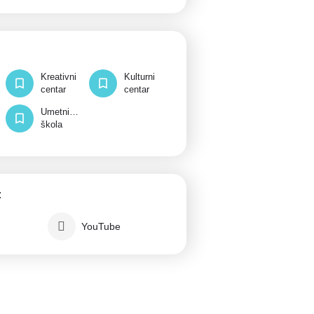
i
Kreativni
Kulturni
centar
centar
Umetnička
škola
:
m
YouTube