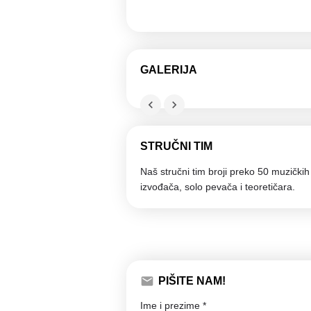
GALERIJA
STRUČNI TIM
Naš stručni tim broji preko 50 muzički
izvođača, solo pevača i teoretičara.
PIŠITE NAM!
Ime i prezime *