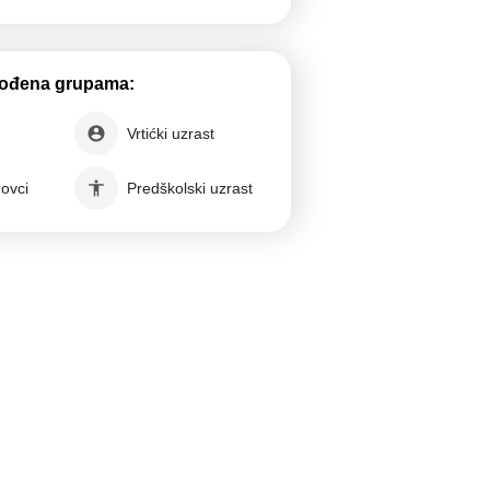
gođena grupama:
Vrtićki uzrast
novci
Predškolski uzrast