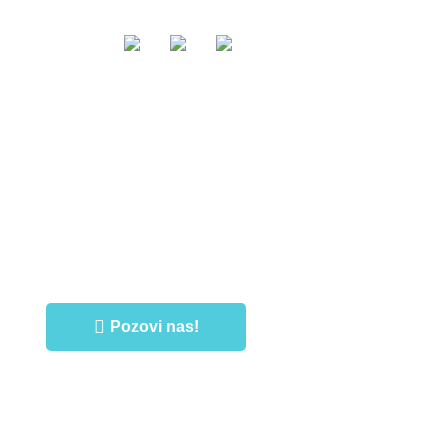
I
O NAMA
Uloguj se
ili
Registruj se
Pozovi nas!
stić