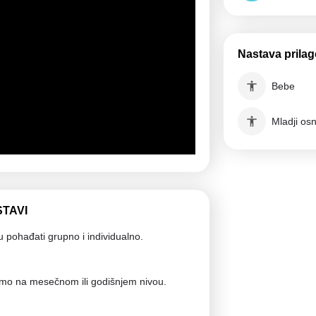
Nastava prila
Bebe
Mladji os
STAVI
gu pohađati grupno i individualno.
samo na mesečnom ili godišnjem nivou.