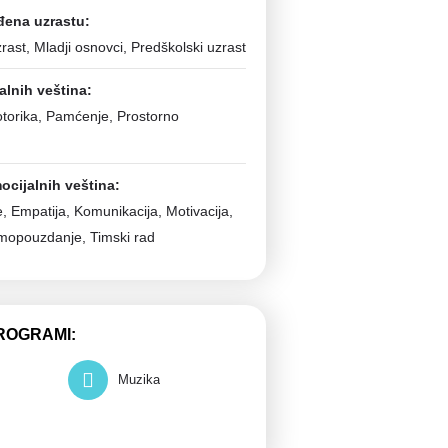
đena uzrastu:
zrast, Mladji osnovci, Predškolski uzrast
alnih veština:
otorika, Pamćenje, Prostorno
ocijalnih veština:
, Empatija, Komunikacija, Motivacija,
mopouzdanje, Timski rad
ROGRAMI:
Muzika