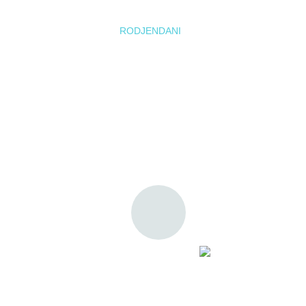
RODJENDANI
DEŠAVANJA
Š
Muzička š
frula - Bo
Uz muziku odrastanje je