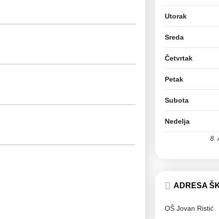
Utorak
Sreda
Četvrtak
Petak
Subota
Nedelja
8.
ADRESA Š
OŠ Jovan Ristić