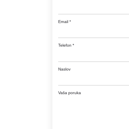
Email *
Telefon *
Naslov
Vaša poruka