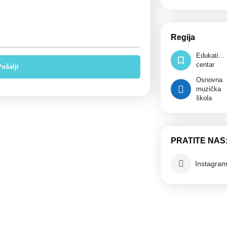
Regija
Edukativn
centar
Osnovna
muzička
škola
PRATITE NAS
Instagra