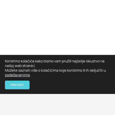
Koristimo kolačiće kako bismo vam pružili najbolje iskustvo na
našoj web stranici.
Možete saznati više o kolačićima koje koristimo ili ih isključiti u
podešavanjima
.
PRIHVATI