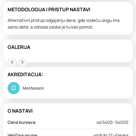
METODOLOGIJA I PRISTUP NASTAVI
Alternativni pristup odgajanju dece, gde vodeću ulogu ima
samo dete, a odrasla osoba je tu kao pomoć.
GALERIJA
AKREDITACIJA:
Montessori
O NASTAVI
Cena kurseva:
od 5400- 54000
Veličina grupe:
od 8 do 12 učenika