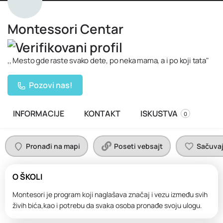
Montessori Centar
,, Mesto gde raste svako dete, po neka mama, a i po koji tata"
Pozovi nas!
INFORMACIJE
KONTAKT
ISKUSTVA
0
Pronađi na mapi
Poseti vebsajt
Sačuvaj 
O ŠKOLI
Montesori je program koji naglašava značaj i vezu između svih
živih bića,kao i potrebu da svaka osoba pronađe svoju ulogu.