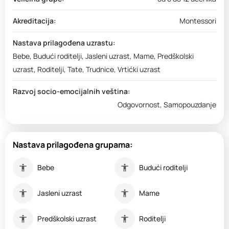
Akreditacija:
Montessori
Nastava prilagođena uzrastu:
Bebe, Budući roditelji, Jasleni uzrast, Mame, Predškolski
uzrast, Roditelji, Tate, Trudnice, Vrtićki uzrast
Razvoj socio-emocijalnih veština:
Odgovornost, Samopouzdanje
Nastava prilagođena grupama:
Bebe
Budući roditelji
Jasleni uzrast
Mame
Predškolski uzrast
Roditelji