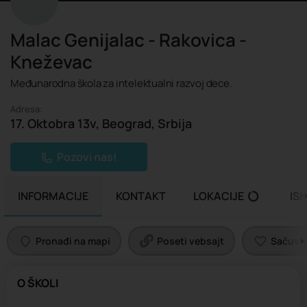
Malac Genijalac - Rakovica -
Kneževac
Međunarodna škola za intelektualni razvoj dece.
Adresa:
17. Oktobra 13v, Beograd, Srbija
Pozovi nas!
INFORMACIJE
KONTAKT
LOKACIJE
IS
Pronađi na mapi
Poseti vebsajt
Sačuvaj 
O ŠKOLI