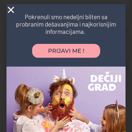
Pokrenuli smo nedeljni bilten sa
probranim dešavanjima i najkorisnijim
informacijama.
SERTIFIKATI:
PRIJAVI ME !
Hikari Mental Arithmetic
O NASTAVI
Veličina grupe:
6-12
Sertifikati:
Hikari Mental Arithmetic
Nastava prilagođena uzrastu:
Mladji osnovci, Stariji osnovci, Predškolski uzrast, Vrtićki
uzrast