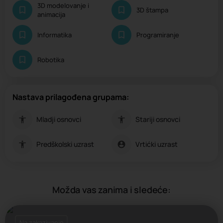
3D modelovanje i
3D štampa
animacija
Informatika
Programiranje
Robotika
Nastava prilagođena grupama:
Mladji osnovci
Stariji osnovci
Predškolski uzrast
Vrtićki uzrast
Možda vas zanima i sledeće:
Na zakazivanje