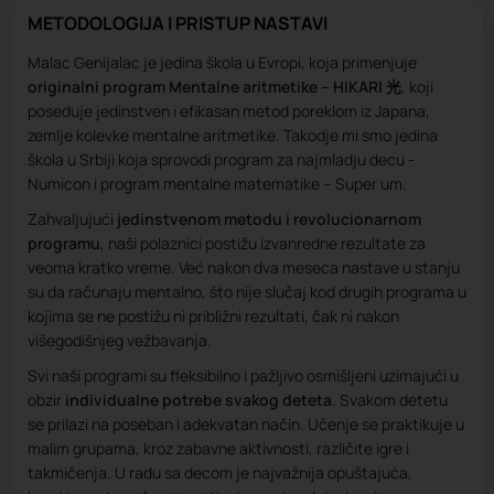
METODOLOGIJA I PRISTUP NASTAVI
Malac Genijalac je jedina škola u Evropi, koja primenjuje
originalni program Mentalne aritmetike – HIKARI 光
, koji
poseduje jedinstven i efikasan metod poreklom iz Japana,
zemlje kolevke mentalne aritmetike. Takodje mi smo jedina
škola u Srbiji koja sprovodi program za najmladju decu -
Numicon i program mentalne matematike – Super um.
Zahvaljujući
jedinstvenom metodu i revolucionarnom
programu
, naši polaznici postižu izvanredne rezultate za
veoma kratko vreme. Već nakon dva meseca nastave u stanju
su da računaju mentalno, što nije slučaj kod drugih programa u
kojima se ne postižu ni približni rezultati, čak ni nakon
višegodišnjeg vežbavanja.
Svi naši programi su fleksibilno i pažljivo osmišljeni uzimajući u
obzir
individualne potrebe svakog deteta
. Svakom detetu
se prilazi na poseban i adekvatan način. Učenje se praktikuje u
malim grupama, kroz zabavne aktivnosti, različite igre i
takmičenja. U radu sa decom je najvažnija opuštajuća,