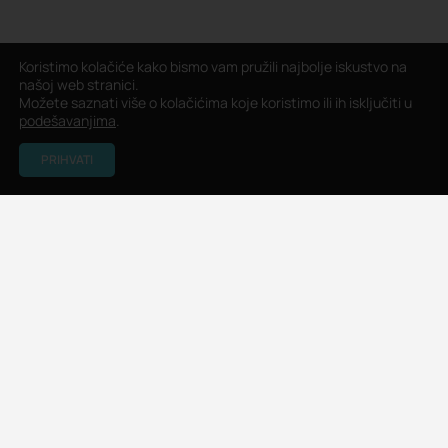
Koristimo kolačiće kako bismo vam pružili najbolje iskustvo na
našoj web stranici.
Možete saznati više o kolačićima koje koristimo ili ih isključiti u
podešavanjima
.
PRIHVATI