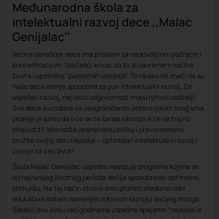
Međunarodna škola za
intelektualni razvoj dece ,,Malac
Genijalac''
Većina današnje dece ima problem sa nedovoljnom pažnjom i
koncentracijom. Najčešći krivac za to je savremeni načina
života i upotreba “
pametnih uredjaja
”. To nikako ne znači da su
naša deca manje sposobna za pun intelektualni razvoj. Za
uspešan razvoj, najveću odgovornost imaju njihovi roditelji!
Sva deca su rođena sa neograničenim potencijalom svog uma,
pitanje je samo da li će se ta šansa iskoristi ili će se trajno
propustiti! Iskoristite jedinstvenu priliku i pravovremeno
pružite svojoj deci najbolje – optimalan intelektualni razvoj i
znanje za ceo život!
Škola Malac Genijalac uspešno realizuje programe kojima se
od najranijeg životnog perioda dečije sposobnosti optimalno
stimulišu. Na taj način stvorili smo priznati međunarodni
edukativni sistem namenjen zdravom razvoju dečijeg mozga.
Sledeći ovu viziju već godinama uspešno spajamo “najbolje iz