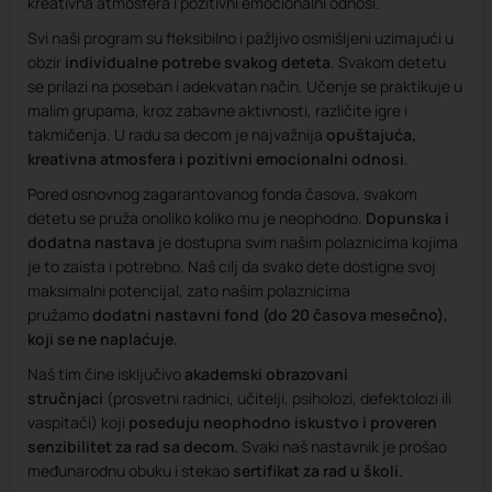
kreativna atmosfera i pozitivni emocionalni odnosi.
Svi naši program su fleksibilno i pažljivo osmišljeni uzimajući u
obzir
individualne potrebe svakog deteta
. Svakom detetu
se prilazi na poseban i adekvatan način. Učenje se praktikuje u
malim grupama, kroz zabavne aktivnosti, različite igre i
takmičenja. U radu sa decom je najvažnija
opuštajuća,
kreativna atmosfera i pozitivni emocionalni odnosi
.
Pored osnovnog zagarantovanog fonda časova, svakom
detetu se pruža onoliko koliko mu je neophodno.
Dopunska i
dodatna nastava
je dostupna svim našim polaznicima kojima
je to zaista i potrebno. Naš cilj da svako dete dostigne svoj
maksimalni potencijal, zato našim polaznicima
pružamo
dodatni nastavni fond (do 20 časova mesečno),
koji se ne naplaćuje.
Naš tim čine isključivo
akademski obrazovani
stručnjaci
(prosvetni radnici, učitelji, psiholozi, defektolozi ili
vaspitači) koji
poseduju neophodno iskustvo i proveren
senzibilitet za rad sa decom.
Svaki naš nastavnik je prošao
međunarodnu obuku i stekao
sertifikat za rad u školi.