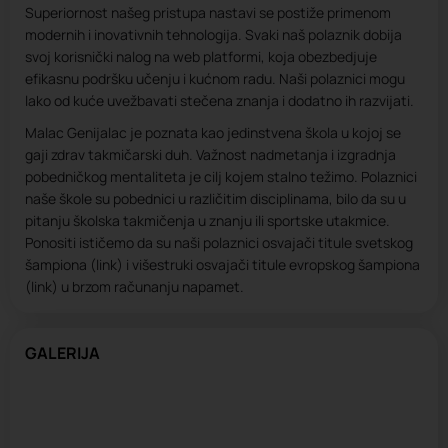
Superiornost našeg pristupa nastavi se postiže primenom
modernih i inovativnih tehnologija. Svaki naš polaznik dobija
svoj korisnički nalog na web platformi, koja obezbedjuje
efikasnu podršku učenju i kućnom radu. Naši polaznici mogu
lako od kuće uvežbavati stečena znanja i dodatno ih razvijati.
Malac Genijalac je poznata kao jedinstvena škola u kojoj se
gaji zdrav takmičarski duh. Važnost nadmetanja i izgradnja
pobedničkog mentaliteta je cilj kojem stalno težimo. Polaznici
naše škole su pobednici u različitim disciplinama, bilo da su u
pitanju školska takmičenja u znanju ili sportske utakmice.
Ponositi ističemo da su naši polaznici osvajači titule svetskog
šampiona (link) i višestruki osvajači titule evropskog šampiona
(link) u brzom računanju napamet.
GALERIJA