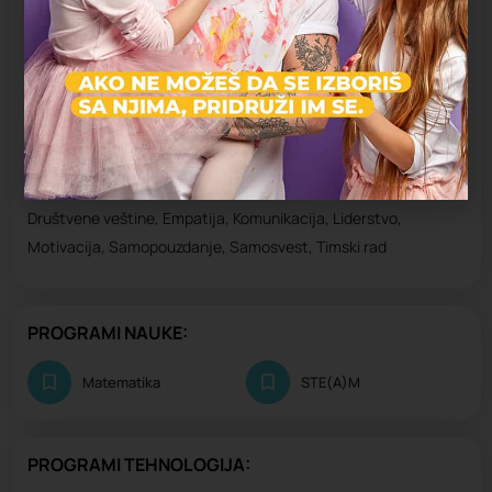
Razvoj intelektualnih veština:
Abakus, Analitika, Fokus, Koncentracija, Kreativno
razmišljanje, Kritičko razmišljanje, Logičko razmišljanje,
Mentalna aritmetika, Motorika, Pamćenje, Prostorno
razmišljanje, Rešavanje problema, Učenje
Razvoj socio-emocijalnih veština:
Društvene veštine, Empatija, Komunikacija, Liderstvo,
Motivacija, Samopouzdanje, Samosvest, Timski rad
PROGRAMI NAUKE:
Matematika
STE(A)M
PROGRAMI TEHNOLOGIJA: