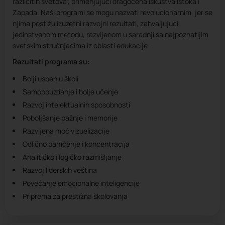
različitih svetova”, primenjujući dragocena iskustva Istoka i
Zapada. Naši programi se mogu nazvati revolucionarnim, jer se
njima postižu izuzetni razvojni rezultati, zahvaljujući
jedinstvenom metodu, razvijenom u saradnji sa najpoznatijim
svetskim stručnjacima iz oblasti edukacije.
Rezultati programa su:
Bolji uspeh u školi
Samopouzdanje i bolje učenje
Razvoj intelektualnih sposobnosti
Poboljšanje pažnje i memorije
Razvijena moć vizuelizacije
Odlično pamćenje i koncentracija
Analitičko i logičko razmišljanje
Razvoj liderskih veština
Povećanje emocionalne inteligencije
Priprema za prestižna školovanja