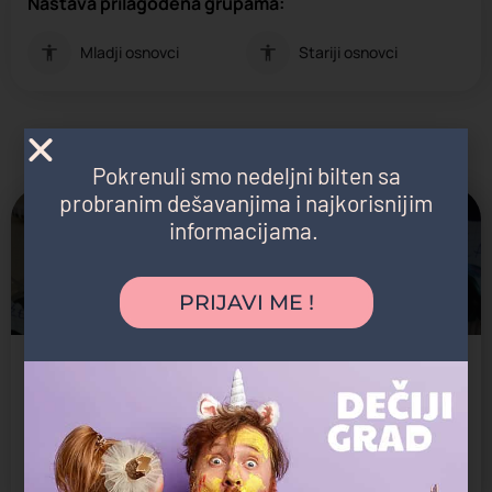
Nastava prilagođena grupama:
Mladji osnovci
Stariji osnovci
Možda vas zanima i sledeće:
Pokrenuli smo nedeljni bilten sa
probranim dešavanjima i najkorisnijim
informacijama.
PRIJAVI ME !
Mala Škola Elektronike - Vračar
Elektronika za decu i robotika za decu
Škola tehnologija
Vračar