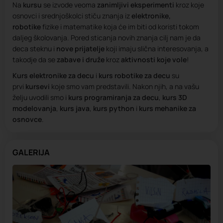
Na
kursu
se izvode veoma
zanimljivi eksperimenti
kroz koje
osnovci i srednjoškolci stiču znanja iz
elektronike,
robotike
fizike i matematike koja će im biti od koristi tokom
daljeg školovanja. Pored sticanja novih znanja cilj nam je da
deca steknu i
nove prijatelje
koji imaju slična interesovanja, a
takodje da se
zabave i druže
kroz
aktivnosti koje vole
!
Kurs elektronike
za decu
i
kurs robotike
za decu
su
prvi
kursevi
koje smo vam predstavili. Nakon njih, a na vašu
želju uvodili smo i
kurs programiranja za decu
,
kurs 3D
modelovanja
,
kurs java
,
kurs python
i
kurs mehanike za
osnovce
.
GALERIJA