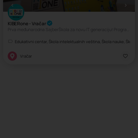
KIBERone - Vračar
Prva međunarodna SajberŠkola za novu IT generaciju! Programiranje za decu
Edukativni centar, Škola intelektualnih veština, Škola nauke, Škola 
Vračar