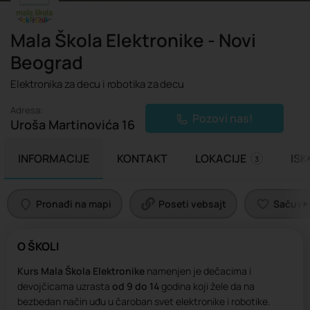
Mala Škola Elektronike - Novi
Beograd
Elektronika za decu i robotika za decu
Adresa:
Pozovi nas!
Uroša Martinovića 16
INFORMACIJE
KONTAKT
LOKACIJE
IS
3
Pronađi na mapi
Poseti vebsajt
Sačuvaj 
O ŠKOLI
Kurs
Mala Škola Elektronike
namenjen je dečacima i
devojčicama uzrasta
od 9 do 14
godina koji žele da na
bezbedan način uđu u čaroban svet elektronike i robotike.