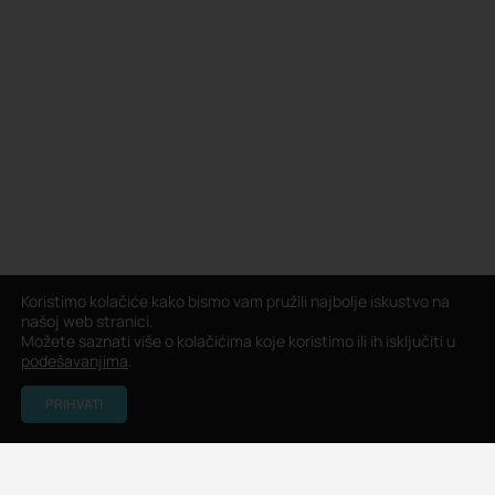
Koristimo kolačiće kako bismo vam pružili najbolje iskustvo na
našoj web stranici.
Možete saznati više o kolačićima koje koristimo ili ih isključiti u
podešavanjima
.
PRIHVATI