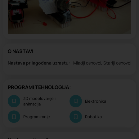
O NASTAVI
Nastava prilagođena uzrastu:
Mladji osnovci, Stariji osnovci
PROGRAMI TEHNOLOGIJA:
3D modelovanje i
Elektronika
animacija
Programiranje
Robotika