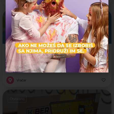
Zatvoreno
Malac Genijalac - Vračar
Međunarodna škola za intelektualni razvoj dece.
Edukativni centar, Kreativni centar, Škola intelektualnih veština, Š
Vračar
Otvoreno