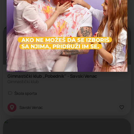
Možda vas zanima i sledeće:
Gimnastički klub ,,Pobednik'' - Savski Venac
Gimnastički klub
Škola sporta
Savski Venac