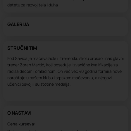
detetu za razvoj tela i duha
GALERIJA
STRUČNI TIM
Kod Savića je mačevalačku i trenersku školu prošao i naš glavni
trener Zoran Martić, koji poseduje i zvanične kvalifikacije za
rad sa decom i omladinom. On već već 40 godina formira nove
naraštaje u našem klubu i srpskom mačevanju, a njegovi
učenici osvojili su stotine medalja.
O NASTAVI
Cena kurseva: