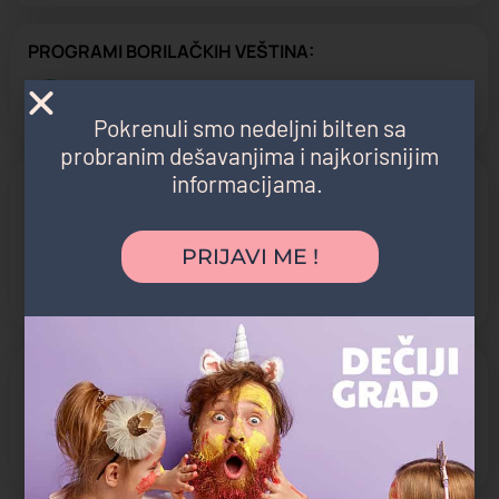
PROGRAMI BORILAČKIH VEŠTINA:
Mačevanje
Pokrenuli smo nedeljni bilten sa
probranim dešavanjima i najkorisnijim
informacijama.
Nastava prilagođena grupama:
Mladji osnovci
Roditelji
PRIJAVI ME !
Srednjoškolci
Stariji osnovci
DODATNE AKTIVNOSTI:
Svakog leta organizujemo školu mačevanja u prirodi - na
Košutnjaku ili Adi, ujedno organizujemo i pripreme u avgustu i
povremeno zimske pripreme u januaru.