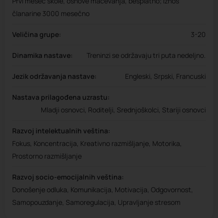
Prvi mesec škole, osnove mačevanja, besplatno; iznos
članarine 3000 mesečno
Veličina grupe:
3-20
Dinamika nastave:
Treninzi se održavaju tri puta nedeljno.
Jezik održavanja nastave:
Engleski, Srpski, Francuski
Nastava prilagođena uzrastu:
Mladji osnovci, Roditelji, Srednjoškolci, Stariji osnovci
Razvoj intelektualnih veština:
Fokus, Koncentracija, Kreativno razmišljanje, Motorika,
Prostorno razmišljanje
Razvoj socio-emocijalnih veština:
Donošenje odluka, Komunikacija, Motivacija, Odgovornost,
Samopouzdanje, Samoregulacija, Upravljanje stresom