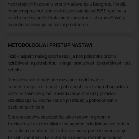
najtrofejnijih klubova u istoriji mačevanja u Beogradu i Srbiji.
Imamo neprekinuti kontinuitet postojanja od 1953. godine, a
naši treneri su prošli školu mačevanja kod Ljubomira Savića,
legende mačevanja na našim prostorima.
METODOLOGIJA I PRISTUP NASTAVI
Fizički aspekt našeg sporta razvija kod polaznika brzinu i
izdržljivost, a potrebni su i snaga, preciznost, pokretljivost i brz
refleks.
Mentalni aspekt podstiče razvijanje i održavanje
koncentracije, smirenosti i pribranosti, pre svega zbog uslova
borbi na takmičenjima. Savladavanje stresa tj. pritiska i
vizuelizacija su veoma korisni pri sticanju pobedonosnih
osobina takmičara.
Sve ove osobine se podstiču kako redovnim grupnim
treninzima, tako i strpljivim i prilagođenim individualnim radom
sa svakim učenikom. Za kratko vreme se postiže poboljšanje
fizičkih i mentalnih karakteristika koje su potrebne svakom