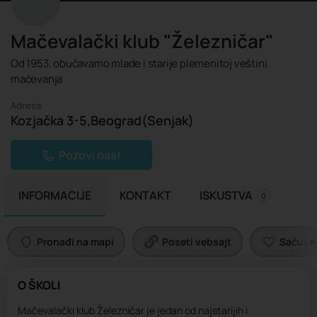
Mačevalački klub "Železničar"
Od 1953. obučavamo mlade i starije plemenitoj veštini
mačevanja
Adresa:
Kozjačka 3-5,Beograd(Senjak)
Pozovi nas!
INFORMACIJE
KONTAKT
ISKUSTVA
0
Pronađi na mapi
Poseti vebsajt
Sačuvaj 
O ŠKOLI
Mačevalački klub Železničar je jedan od najstarijih i