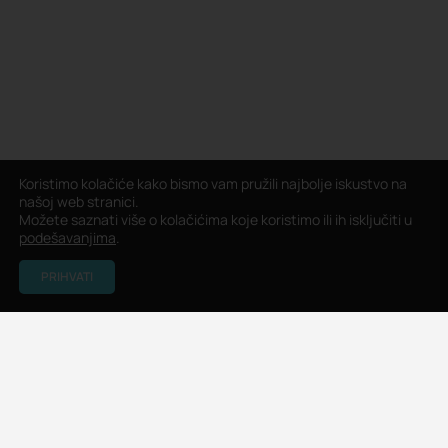
Koristimo kolačiće kako bismo vam pružili najbolje iskustvo na
našoj web stranici.
Možete saznati više o kolačićima koje koristimo ili ih isključiti u
podešavanjima
.
PRIHVATI