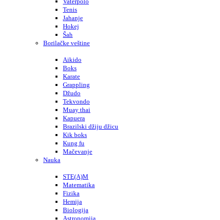
Vaterpolo
Tenis
Jahanje
Hokej
Šah
Borilačke veštine
Aikido
Boks
Karate
Grappling
Džudo
Tekvondo
Muay thai
Kapuera
Brazilski džiju džicu
Kik boks
Kung fu
Mačevanje
Nauka
STE(A)M
Matematika
Fizika
Hemija
Biologija
Astronomija