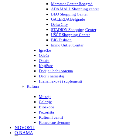
Mercator Centar Beograd
ADA MALL Shopping center
BEO Shopping Center
GALERIJA Belgrade
Delta City
STADION Shopping Center
UŠĆE Shopping Center
BIG Fashion
Immo Outlet Centar
Igračke
Odeća
Obuća
Knjižare
Dečija i bebi oprema
Dečiji nameštaj
Hrana, lekovi i suplementi
Kultura
Muzeji
Galerije
Bioskopi
Pozorišta
Kulturni centri
Koncertne dvorane
NOVOSTI
O NAMA