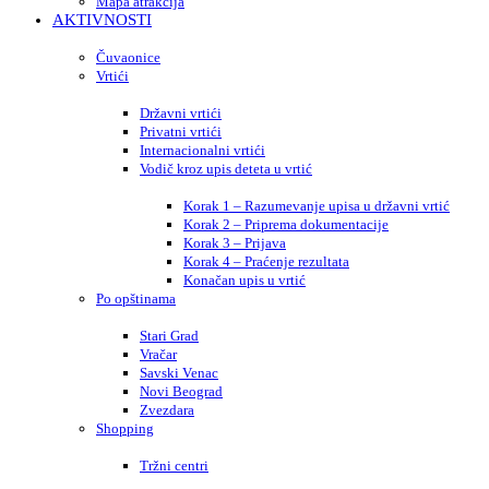
Mapa atrakcija
AKTIVNOSTI
Čuvaonice
Vrtići
Državni vrtići
Privatni vrtići
Internacionalni vrtići
Vodič kroz upis deteta u vrtić
Korak 1 – Razumevanje upisa u državni vrtić
Korak 2 – Priprema dokumentacije
Korak 3 – Prijava
Korak 4 – Praćenje rezultata
Konačan upis u vrtić
Po opštinama
Stari Grad
Vračar
Savski Venac
Novi Beograd
Zvezdara
Shopping
Tržni centri