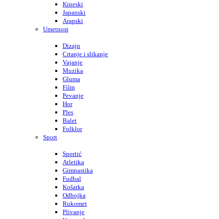
Kineski
Japanski
Arapski
Umetnost
Dizajn
Crtanje i slikanje
Vajanje
Muzika
Gluma
Film
Pevanje
Hor
Ples
Balet
Folklor
Sport
Sportić
Atletika
Gimnastika
Fudbal
Košarka
Odbojka
Rukomet
Plivanje