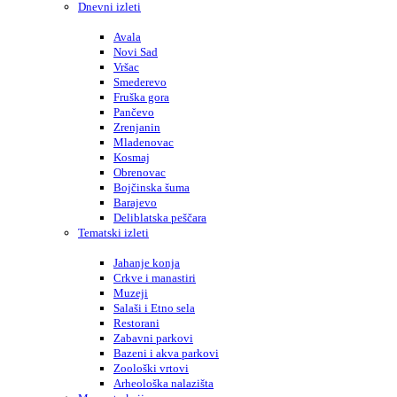
Dnevni izleti
Avala
Novi Sad
Vršac
Smederevo
Fruška gora
Pančevo
Zrenjanin
Mladenovac
Kosmaj
Obrenovac
Bojčinska šuma
Barajevo
Deliblatska peščara
Tematski izleti
Jahanje konja
Crkve i manastiri
Muzeji
Salaši i Etno sela
Restorani
Zabavni parkovi
Bazeni i akva parkovi
Zoološki vrtovi
Arheološka nalazišta