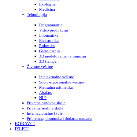
Ekologija
Medicina
Tehnologija
Programiranje
Video produkcija
Informatika
Elektronika
Robotika
Game dizajn
3D modelovanje i animacija
3D štampa
Životne veštine
Intelektualne veštine
Socio-emocionalne veštine
Mentalna aritmetika
Abakus
NLP
Privatne osnovne škole
Privatne srednje škole
Internacionalne škole
Pripremna, dopunska i dodatna nastava
BORAVCI
IZLETI