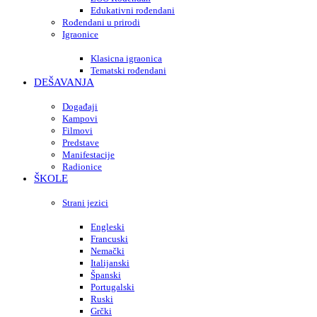
Edukativni rođendani
Rođendani u prirodi
Igraonice
Klasicna igraonica
Tematski rođendani
DEŠAVANJA
Događaji
Kampovi
Filmovi
Predstave
Manifestacije
Radionice
ŠKOLE
Strani jezici
Engleski
Francuski
Nemački
Italijanski
Španski
Portugalski
Ruski
Grčki