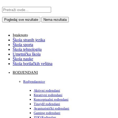
Pogledaj sve rezultate
Nema rezultata
Istaknuto
Škola stranih jezika
Škola sporta
Škola tehnologija
Umetnička škola
Škola nauke
Škola borilačkih veština
RODJENDANI
Rodjendaonice
Aktivni rođendani
Kreativni rođendani
Konceptualni rođendani
Tinejdž rođendani
Avanturistički rođendani
Gaming rođendani
ZOO Rođendan