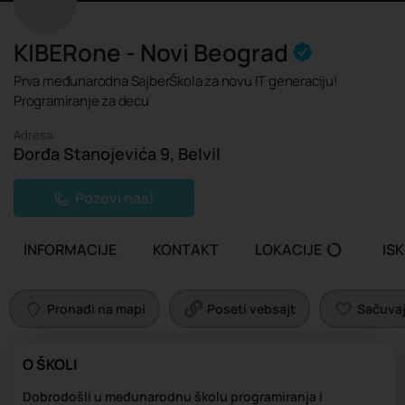
KIBERone - Novi Beograd
Prva međunarodna SajberŠkola za novu IT generaciju!
Programiranje za decu
Adresa:
Đorđa Stanojevića 9, Belvil
Pozovi nas!
INFORMACIJE
KONTAKT
LOKACIJE
IS
Pronađi na mapi
Poseti vebsajt
Sačuvaj 
O ŠKOLI
Dobrodošli u međunarodnu školu programiranja i