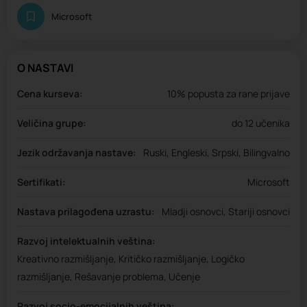
Microsoft
O NASTAVI
Cena kurseva:
10% popusta za rane prijave
Veličina grupe:
do 12 učenika
Jezik održavanja nastave:
Ruski, Engleski, Srpski, Bilingvalno
Sertifikati:
Microsoft
Nastava prilagođena uzrastu:
Mladji osnovci, Stariji osnovci
Razvoj intelektualnih veština:
Kreativno razmišljanje, Kritičko razmišljanje, Logičko
razmišljanje, Rešavanje problema, Učenje
Razvoj socio-emocijalnih veština: