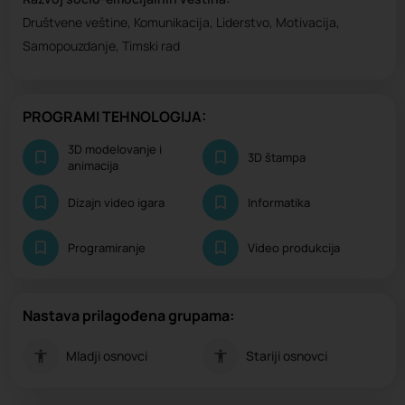
Društvene veštine, Komunikacija, Liderstvo, Motivacija,
Samopouzdanje, Timski rad
PROGRAMI TEHNOLOGIJA:
3D modelovanje i
3D štampa
animacija
Dizajn video igara
Informatika
Programiranje
Video produkcija
Nastava prilagođena grupama:
Mladji osnovci
Stariji osnovci