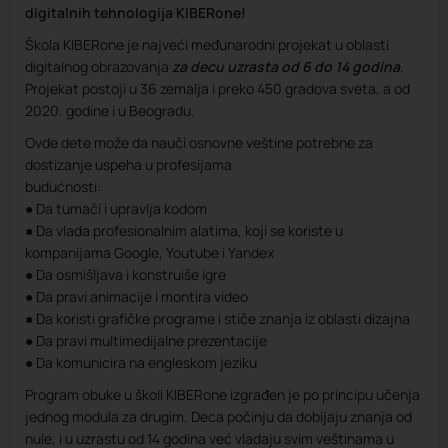
digitalnih tehnologija KIBERone!
Škola KIBERone je najveći međunarodni projekat u oblasti
digitalnog obrazovanja
za decu uzrasta od 6 do 14 godina
.
Projekat postoji u 36 zemalja i preko 450 gradova sveta, a od
2020. godine i u Beogradu.
Ovde dete može da nauči osnovne veštine potrebne za
dostizanje uspeha u profesijama
budućnosti:
● Da tumači i upravlja kodom
● Da vlada profesionalnim alatima, koji se koriste u
kompanijama Google, Youtube i Yandex
● Da osmišljava i konstruiše igre
● Da pravi animacije i montira video
● Da koristi grafičke programe i stiče znanja iz oblasti dizajna
● Da pravi multimedijalne prezentacije
● Da komunicira na engleskom jeziku
Program obuke u školi KIBERone izgrađen je po principu učenja
jednog modula za drugim. Deca počinju da dobijaju znanja od
nule, i u uzrastu od 14 godina već vladaju svim veštinama u