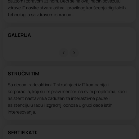
pauzom i zdravom užinom. Deci se na ovaj način povezuju
zdrave IT navike stvaralaštva i pravilnog korišćenja digitalnih
tehnologija sa zdravom ishranom.
GALERIJA
STRUČNI TIM
Sa decom rade aktivni IT stručnjaci iz IT kompanija i
korporacija, koji su im pravi mentori na svim projektima, kao i
asistent nastavnika zadužen za interaktivne pauze i
asistenciju u radu i izgradnji odnosa u grupi dece istih
interesovanja.
SERTIFIKATI: