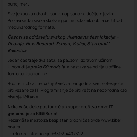
punoj meri.
Sve je kao za odrasle, samo napisano na dečijem jeziku.
Po završetku svake školske godine polaznik dobija sertifikat
međunarodnog formata.
Časovi se održavaju svakog vikenda na šest lokacija –
Dedinje, Novi Beograd, Zemun, Vračar, Stari grad i
Rakovica
.
Jedan čas traje dva sata, sa pauzom i zdravom užinom.
U ponudi j
e preko 60 modula
, a nastava se odvija u offline
formatu, kao i online.
Roditelji, obratite pažnju! Več za par godina sve profesije će
biti vezane za IT. Programiranje će biti veština neophodna kao
pisanje i čitanje.
Neka Vaše dete postane član super društva nove IT
generacije sa KIBERone!
Rezervišite mesto za besplatan probni čas ovde www.kiber-
one.rs
Telefon za informacije +381694407322