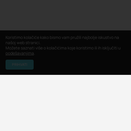
Koristimo kolačiće kako bismo vam pružili najbolje iskustvo na
našoj web stranici.
Možete saznati više o kolačićima koje koristimo ili ih isključiti u
podešavanjima
.
PRIHVATI