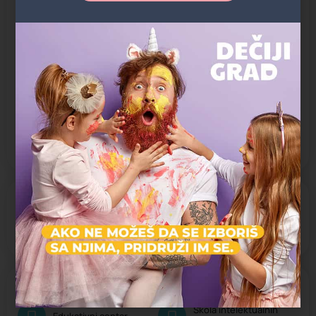
Četvrtak
09:00 - 18:00
Petak
09:00 - 18:00
Subota
09:00 - 18:00
Nedelja
09:00 - 18:00
8. Avgust, 2026. 21:17 po lokalnom vremenu.
ADRESA ŠKOLE:
Đorđa Stanojevića 9, Belvil
Regija
Škola intelektualnih