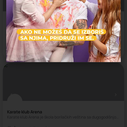
Karate klub Skipper - Voždovac
Karate klub Skipper, osnovan je 2006.godine i od osnivanja klub je clan Beogradskog karate saveza i…
Škola borilačkih veština, Škola sporta
Voždovac
Karate klub Arena
Karate klub Arena je škola borilačkih veština sa dugogodišnjom tradicijom i jasnim ciljem – da…