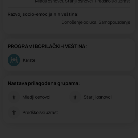
Mladji osnovci, Stariji osnovci, Predškolski uzrast
Razvoj socio-emocijalnih veština:
Donošenje odluka, Samopouzdanje
PROGRAMI BORILAČKIH VEŠTINA:
Karate
Nastava prilagođena grupama:
Mladji osnovci
Stariji osnovci
Predškolski uzrast