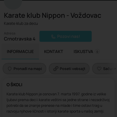
Karate klub Nippon - Voždovac
Karate klub za decu
Adresa:
Pozovi nas!
Crnotravska 4
INFORMACIJE
KONTAKT
ISKUSTVA
0
Pronađi na mapi
Poseti vebsajt
Sačuvaj 
O ŠKOLI
Karate klub Nippon je osnovan 7. marta 1997. godine iz velike
ljubavi prema deci i karate veštini sa jedne strane i nezadrživoj
potrebi da se znanje prenese na mlade i time ostavi trag u
razvoju njihove ličnosti i istoriji karate sporta u našoj zemlji.