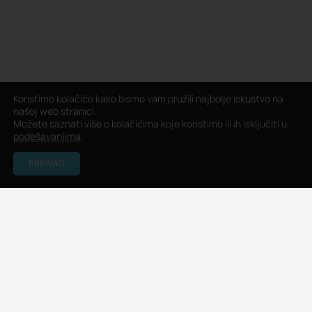
Koristimo kolačiće kako bismo vam pružili najbolje iskustvo na
našoj web stranici.
Možete saznati više o kolačićima koje koristimo ili ih isključiti u
podešavanjima
.
PRIHVATI