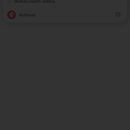
Škola borilačkih veština
Voždovac