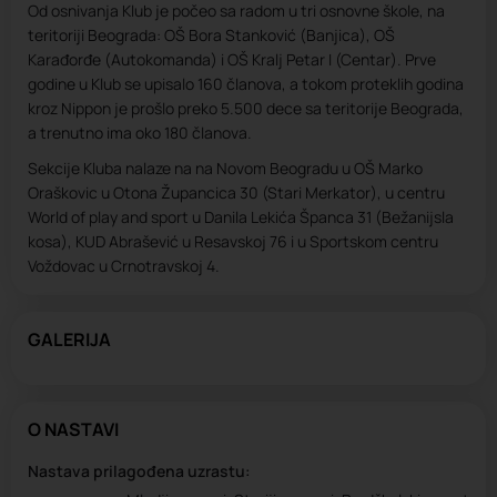
Od osnivanja Klub je počeo sa radom u tri osnovne škole, na
teritoriji Beograda: OŠ Bora Stanković (Banjica), OŠ
Karađorđe (Autokomanda) i OŠ Kralj Petar I (Centar). Prve
godine u Klub se upisalo 160 članova, a tokom proteklih godina
kroz Nippon je prošlo preko 5.500 dece sa teritorije Beograda,
a trenutno ima oko 180 članova.
Sekcije Kluba nalaze na na Novom Beogradu u OŠ Marko
Oraškovic u Otona Župancica 30 (Stari Merkator), u centru
World of play and sport u Danila Lekića Španca 31 (Bežanijsla
kosa), KUD Abrašević u Resavskoj 76 i u Sportskom centru
Voždovac u Crnotravskoj 4.
GALERIJA
O NASTAVI
Nastava prilagođena uzrastu: