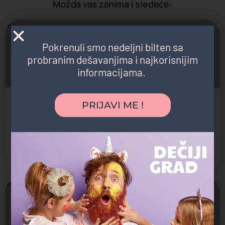
Možda vas zanima i sledeće:
Na zakazivanje
Pokrenuli smo nedeljni bilten sa
probranim dešavanjima i najkorisnijim
informacijama.
PRIJAVI ME !
Judo klub Kukolj - Banjica
Džudo klub za decu
Škola borilačkih veština
Voždovac
Zatvoreno