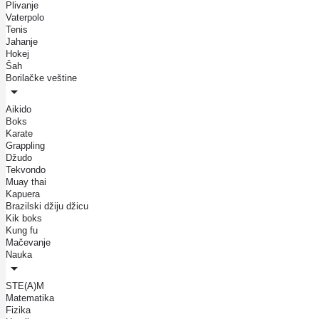
Plivanje
Vaterpolo
Tenis
Jahanje
Hokej
Šah
Borilačke veštine
Aikido
Boks
Karate
Grappling
Džudo
Tekvondo
Muay thai
Kapuera
Brazilski džiju džicu
Kik boks
Kung fu
Mačevanje
Nauka
STE(A)M
Matematika
Fizika