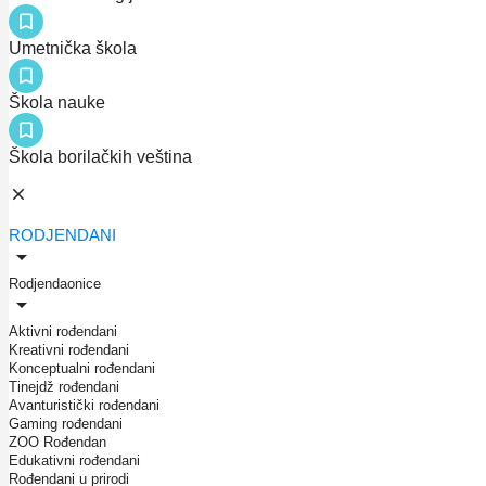
Umetnička škola
Škola nauke
Škola borilačkih veština
RODJENDANI
Rodjendaonice
Aktivni rođendani
Kreativni rođendani
Konceptualni rođendani
Tinejdž rođendani
Avanturistički rođendani
Gaming rođendani
ZOO Rođendan
Edukativni rođendani
Rođendani u prirodi