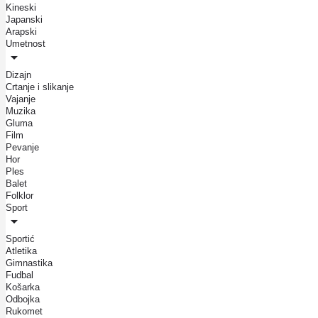
Kineski
Japanski
Arapski
Umetnost
Dizajn
Crtanje i slikanje
Vajanje
Muzika
Gluma
Film
Pevanje
Hor
Ples
Balet
Folklor
Sport
Sportić
Atletika
Gimnastika
Fudbal
Košarka
Odbojka
Rukomet