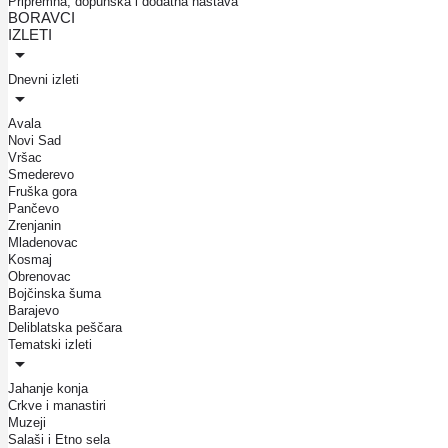
Pripremna, dopunska i dodatna nastava
BORAVCI
IZLETI
Dnevni izleti
Avala
Novi Sad
Vršac
Smederevo
Fruška gora
Pančevo
Zrenjanin
Mladenovac
Kosmaj
Obrenovac
Bojčinska šuma
Barajevo
Deliblatska peščara
Tematski izleti
Jahanje konja
Crkve i manastiri
Muzeji
Salaši i Etno sela