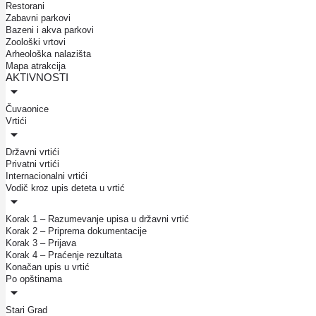
Restorani
Zabavni parkovi
Bazeni i akva parkovi
Zoološki vrtovi
Arheološka nalazišta
Mapa atrakcija
AKTIVNOSTI
Čuvaonice
Vrtići
Državni vrtići
Privatni vrtići
Internacionalni vrtići
Vodič kroz upis deteta u vrtić
Korak 1 – Razumevanje upisa u državni vrtić
Korak 2 – Priprema dokumentacije
Korak 3 – Prijava
Korak 4 – Praćenje rezultata
Konačan upis u vrtić
Po opštinama
Stari Grad