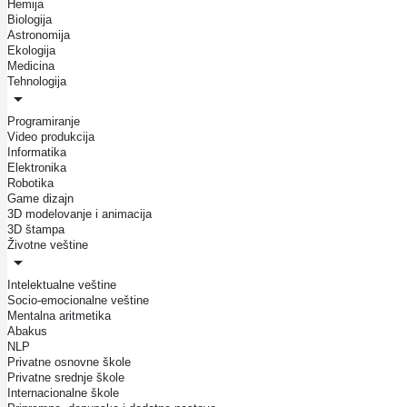
Hemija
Biologija
Astronomija
Ekologija
Medicina
Tehnologija
Programiranje
Video produkcija
Informatika
Elektronika
Robotika
Game dizajn
3D modelovanje i animacija
3D štampa
Životne veštine
Intelektualne veštine
Socio-emocionalne veštine
Mentalna aritmetika
Abakus
NLP
Privatne osnovne škole
Privatne srednje škole
Internacionalne škole