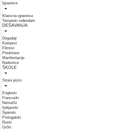
Igraonice
Klasicna igraonica
Tematski rođendani
DEŠAVANJA
Događaji
Kampovi
Filmovi
Predstave
Manifestacije
Radionice
ŠKOLE
Strani jezici
Engleski
Francuski
Nemački
Italijanski
Španski
Portugalski
Ruski
Grčki