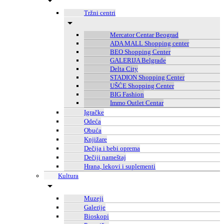
Tržni centri
Mercator Centar Beograd
ADA MALL Shopping center
BEO Shopping Center
GALERIJA Belgrade
Delta City
STADION Shopping Center
UŠĆE Shopping Center
BIG Fashion
Immo Outlet Centar
Igračke
Odeća
Obuća
Knjižare
Dečija i bebi oprema
Dečiji nameštaj
Hrana, lekovi i suplementi
Kultura
Muzeji
Galerije
Bioskopi