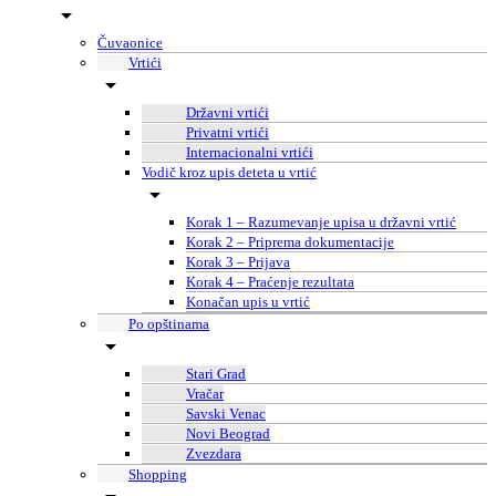
Čuvaonice
Vrtići
Državni vrtići
Privatni vrtići
Internacionalni vrtići
Vodič kroz upis deteta u vrtić
Korak 1 – Razumevanje upisa u državni vrtić
Korak 2 – Priprema dokumentacije
Korak 3 – Prijava
Korak 4 – Praćenje rezultata
Konačan upis u vrtić
Po opštinama
Stari Grad
Vračar
Savski Venac
Novi Beograd
Zvezdara
Shopping