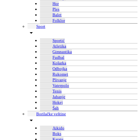
Hor
Ples
Balet
Folklor
Sport
Sportić
Atletika
Gimnastika
Fudbal
Košarka
Odbojka
Rukomet
Plivanje
Vaterpolo
Tenis
Jahanje
Hokej
Šah
Borilačke veštine
Aikido
Boks
Karate