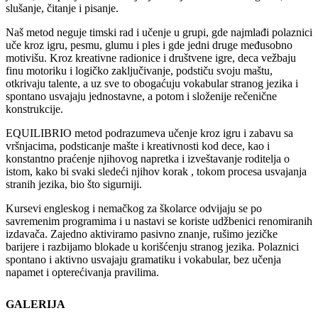
slušanje, čitanje i pisanje.
Naš metod neguje timski rad i učenje u grupi, gde najmlađi polaznici
uče kroz igru, pesmu, glumu i ples i gde jedni druge međusobno
motivišu. Kroz kreativne radionice i društvene igre, deca vežbaju
finu motoriku i logičko zaključivanje, podstiču svoju maštu,
otkrivaju talente, a uz sve to obogaćuju vokabular stranog jezika i
spontano usvajaju jednostavne, a potom i složenije rečenične
konstrukcije.
EQUILIBRIO metod podrazumeva učenje kroz igru i zabavu sa
vršnjacima, podsticanje mašte i kreativnosti kod dece, kao i
konstantno praćenje njihovog napretka i izveštavanje roditelja o
istom, kako bi svaki sledeći njihov korak , tokom procesa usvajanja
stranih jezika, bio što sigurniji.
Kursevi engleskog i nemačkog za školarce odvijaju se po
savremenim programima i u nastavi se koriste udžbenici renomiranih
izdavača. Zajedno aktiviramo pasivno znanje, rušimo jezičke
barijere i razbijamo blokade u korišćenju stranog jezika. Polaznici
spontano i aktivno usvajaju gramatiku i vokabular, bez učenja
napamet i opterećivanja pravilima.
GALERIJA