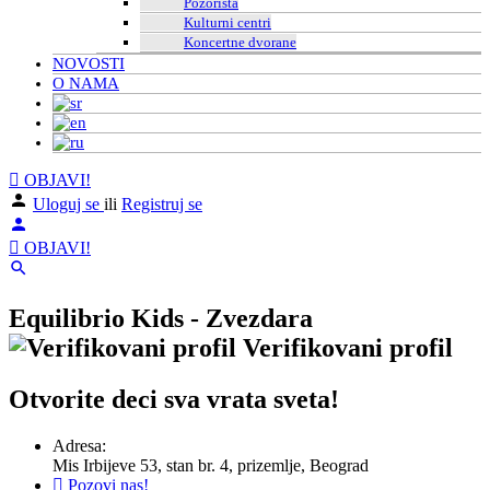
Pozorišta
Kulturni centri
Koncertne dvorane
NOVOSTI
O NAMA
OBJAVI!
Uloguj se
ili
Registruj se
OBJAVI!
Equilibrio Kids - Zvezdara
Verifikovani profil
Otvorite deci sva vrata sveta!
Adresa:
Mis Irbijeve 53, stan br. 4, prizemlje, Beograd
Pozovi nas!