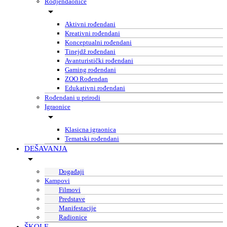
Rodjendaonice
Aktivni rođendani
Kreativni rođendani
Konceptualni rođendani
Tinejdž rođendani
Avanturistički rođendani
Gaming rođendani
ZOO Rođendan
Edukativni rođendani
Rođendani u prirodi
Igraonice
Klasicna igraonica
Tematski rođendani
DEŠAVANJA
Događaji
Kampovi
Filmovi
Predstave
Manifestacije
Radionice
ŠKOLE