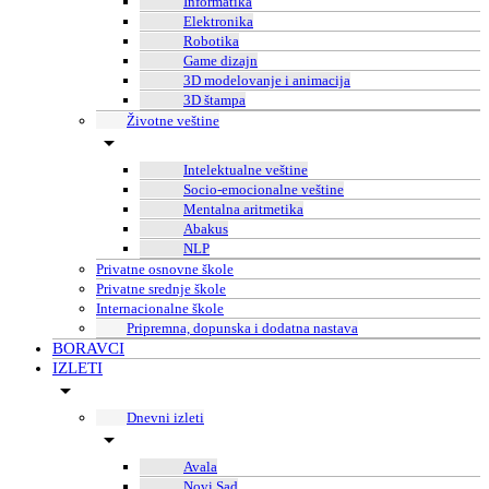
Informatika
Elektronika
Robotika
Game dizajn
3D modelovanje i animacija
3D štampa
Životne veštine
Intelektualne veštine
Socio-emocionalne veštine
Mentalna aritmetika
Abakus
NLP
Privatne osnovne škole
Privatne srednje škole
Internacionalne škole
Pripremna, dopunska i dodatna nastava
BORAVCI
IZLETI
Dnevni izleti
Avala
Novi Sad