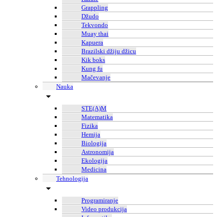
Grappling
Džudo
Tekvondo
Muay thai
Kapuera
Brazilski džiju džicu
Kik boks
Kung fu
Mačevanje
Nauka
STE(A)M
Matematika
Fizika
Hemija
Biologija
Astronomija
Ekologija
Medicina
Tehnologija
Programiranje
Video produkcija