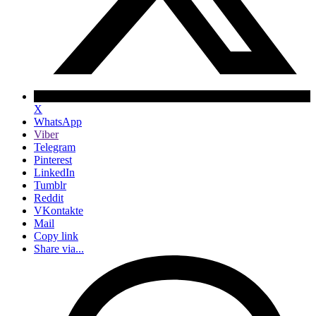
X
WhatsApp
Viber
Telegram
Pinterest
LinkedIn
Tumblr
Reddit
VKontakte
Mail
Copy link
Share via...