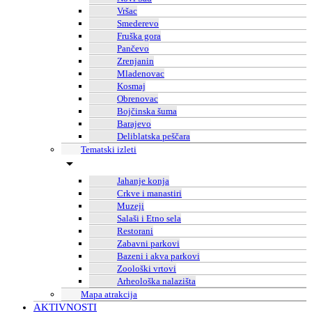
Vršac
Smederevo
Fruška gora
Pančevo
Zrenjanin
Mladenovac
Kosmaj
Obrenovac
Bojčinska šuma
Barajevo
Deliblatska peščara
Tematski izleti
Jahanje konja
Crkve i manastiri
Muzeji
Salaši i Etno sela
Restorani
Zabavni parkovi
Bazeni i akva parkovi
Zoološki vrtovi
Arheološka nalazišta
Mapa atrakcija
AKTIVNOSTI