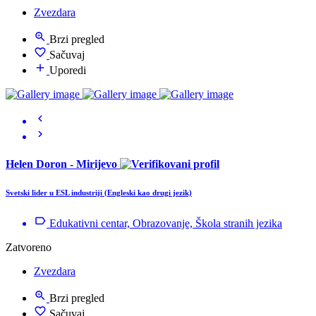
Zvezdara
Brzi pregled
Sačuvaj
Uporedi
Helen Doron - Mirijevo
Svetski lider u ESL industriji (Engleski kao drugi jezik)
Edukativni centar, Obrazovanje, Škola stranih jezika
Zatvoreno
Zvezdara
Brzi pregled
Sačuvaj