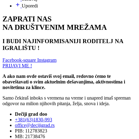
Uporedi
ZAPRATI NAS
NA DRUŠTVENIM MREŽAMA
I BUDI NAJINFORMISANIJI RODITELJ NA
IGRALIŠTU !
Facebook-square
Instagram
PRIJAVI ME !
A ako nam ovde ostaviš svoj email, redovno ćemo te
obaveštavati o svim aktuelnim dešavanjima, aktivnostima i
novitetima za klince.
Samo čekiraš inboks s vremena na vreme i unapred imaš spreman
odgovor na milion njihovih pitanja, želja, snova i ideja.
Dečiji grad doo
+381(63)1830-993
office@decijigrad.rs
PIB: 112783823
MB: 21738476