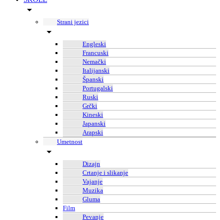
Strani jezici
Engleski
Francuski
Nemački
Italijanski
Španski
Portugalski
Ruski
Grčki
Kineski
Japanski
Arapski
Umetnost
Dizajn
Crtanje i slikanje
Vajanje
Muzika
Gluma
Film
Pevanje