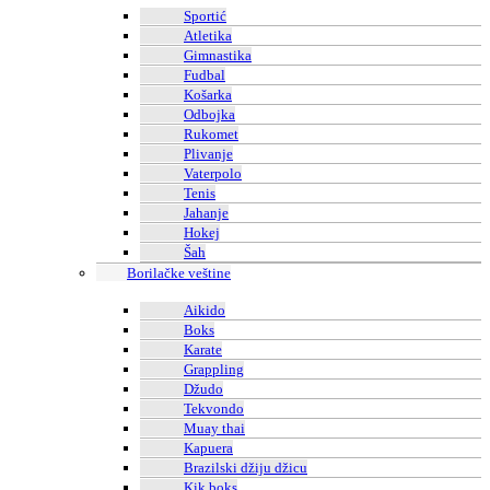
Sportić
Atletika
Gimnastika
Fudbal
Košarka
Odbojka
Rukomet
Plivanje
Vaterpolo
Tenis
Jahanje
Hokej
Šah
Borilačke veštine
Aikido
Boks
Karate
Grappling
Džudo
Tekvondo
Muay thai
Kapuera
Brazilski džiju džicu
Kik boks