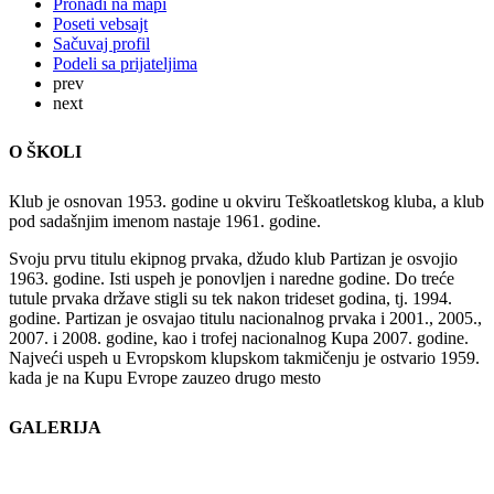
Pronađi na mapi
Poseti vebsajt
Sačuvaj profil
Podeli sa prijateljima
prev
next
O ŠKOLI
Кlub je osnovan 1953. godine u okviru Teškoatletskog kluba, a klub
pod sadašnjim imenom nastaje 1961. godine.
Svoju prvu titulu ekipnog prvaka, džudo klub Partizan je osvojio
1963. godine. Isti uspeh je ponovljen i naredne godine. Do treće
tutule prvaka države stigli su tek nakon trideset godina, tj. 1994.
godine. Partizan je osvajao titulu nacionalnog prvaka i 2001., 2005.,
2007. i 2008. godine, kao i trofej nacionalnog Кupa 2007. godine.
Najveći uspeh u Evropskom klupskom takmičenju je ostvario 1959.
kada je na Кupu Evrope zauzeo drugo mesto
GALERIJA