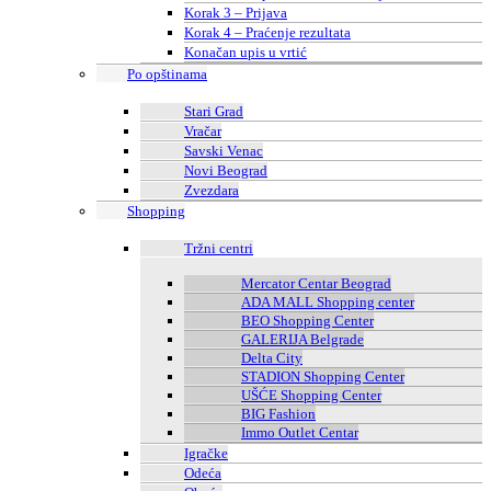
Korak 3 – Prijava
Korak 4 – Praćenje rezultata
Konačan upis u vrtić
Po opštinama
Stari Grad
Vračar
Savski Venac
Novi Beograd
Zvezdara
Shopping
Tržni centri
Mercator Centar Beograd
ADA MALL Shopping center
BEO Shopping Center
GALERIJA Belgrade
Delta City
STADION Shopping Center
UŠĆE Shopping Center
BIG Fashion
Immo Outlet Centar
Igračke
Odeća