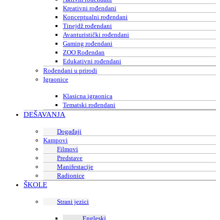
Kreativni rođendani
Konceptualni rođendani
Tinejdž rođendani
Avanturistički rođendani
Gaming rođendani
ZOO Rođendan
Edukativni rođendani
Rođendani u prirodi
Igraonice
Klasicna igraonica
Tematski rođendani
DEŠAVANJA
Događaji
Kampovi
Filmovi
Predstave
Manifestacije
Radionice
ŠKOLE
Strani jezici
Engleski