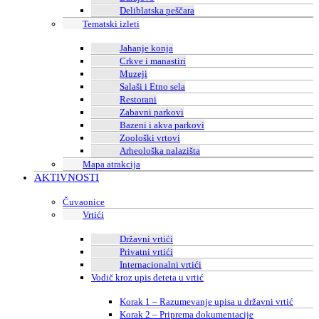
Deliblatska peščara
Tematski izleti
Jahanje konja
Crkve i manastiri
Muzeji
Salaši i Etno sela
Restorani
Zabavni parkovi
Bazeni i akva parkovi
Zoološki vrtovi
Arheološka nalazišta
Mapa atrakcija
AKTIVNOSTI
Čuvaonice
Vrtići
Državni vrtići
Privatni vrtići
Internacionalni vrtići
Vodič kroz upis deteta u vrtić
Korak 1 – Razumevanje upisa u državni vrtić
Korak 2 – Priprema dokumentacije