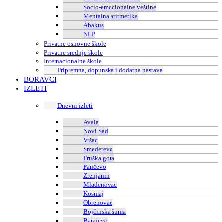
Socio-emocionalne veštine
Mentalna aritmetika
Abakus
NLP
Privatne osnovne škole
Privatne srednje škole
Internacionalne škole
Pripremna, dopunska i dodatna nastava
BORAVCI
IZLETI
Dnevni izleti
Avala
Novi Sad
Vršac
Smederevo
Fruška gora
Pančevo
Zrenjanin
Mladenovac
Kosmaj
Obrenovac
Bojčinska šuma
Barajevo