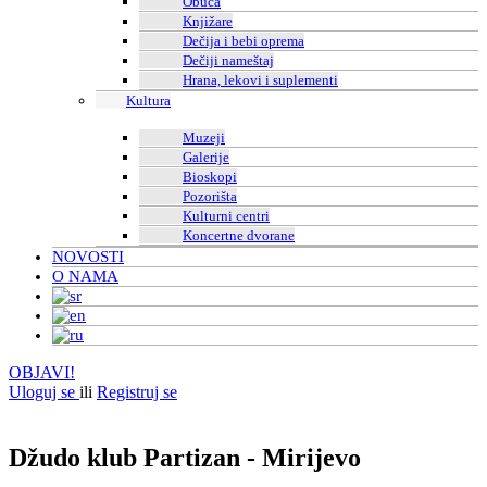
Obuća
Knjižare
Dečija i bebi oprema
Dečiji nameštaj
Hrana, lekovi i suplementi
Kultura
Muzeji
Galerije
Bioskopi
Pozorišta
Kulturni centri
Koncertne dvorane
NOVOSTI
O NAMA
OBJAVI!
Uloguj se
ili
Registruj se
OBJAVI!
Džudo klub Partizan - Mirijevo