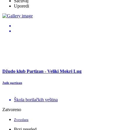
Sačuvaj
Uporedi
Džudo klub Partizan - Veliki Mokri Lug
Judo partizan
Škola borilačkih veština
Zatvoreno
Zvezdara
Brzi pregled