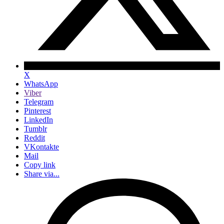
X
WhatsApp
Viber
Telegram
Pinterest
LinkedIn
Tumblr
Reddit
VKontakte
Mail
Copy link
Share via...