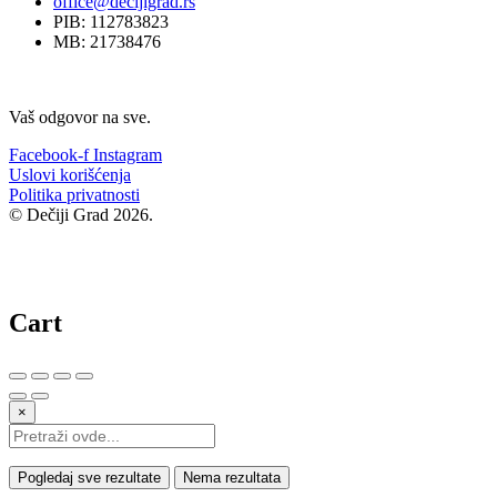
office@decijigrad.rs
PIB: 112783823
MB: 21738476
Vaš odgovor na sve.
Facebook-f
Instagram
Uslovi korišćenja
Politika privatnosti
© Dečiji Grad 2026.
Cart
×
Pogledaj sve rezultate
Nema rezultata