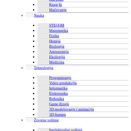
Kung fu
Mačevanje
Nauka
STE(A)M
Matematika
Fizika
Hemija
Biologija
Astronomija
Ekologija
Medicina
Tehnologija
Programiranje
Video produkcija
Informatika
Elektronika
Robotika
Game dizajn
3D modelovanje i animacija
3D štampa
Životne veštine
Intelektualne veštine