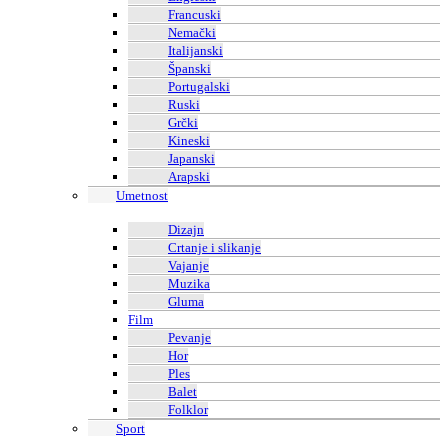
Francuski
Nemački
Italijanski
Španski
Portugalski
Ruski
Grčki
Kineski
Japanski
Arapski
Umetnost
Dizajn
Crtanje i slikanje
Vajanje
Muzika
Gluma
Film
Pevanje
Hor
Ples
Balet
Folklor
Sport