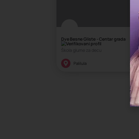
Dve Besne Gliste - Centar grada
Škola glume za decu
Umetnička škola
Palilula