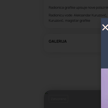
Radionica grafike upisuje nove polazni
Radionicu vode: Aleksandar Kuruzović, a
Kuruzović, magistar grafike
GALERIJA
Zatvoreno