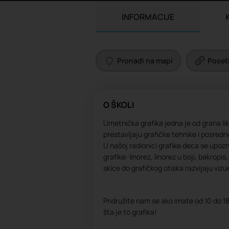
INFORMACIJE
Pronađi na mapi
Poseti
O ŠKOLI
Umetnička grafika jedna je od grana li
prestavljaju grafičke tehnike i posredn
U našoj radionici grafike deca se upo
grafike: linorez, linorez u boji, bakropi
skice do grafičkog otiska razvijaju vizu
Pridružite nam se ako imate od 10 do 18 
šta je to grafika!