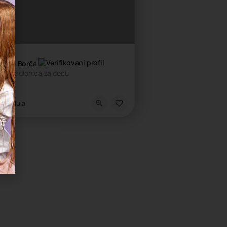
Bam - Borča
čka radionica za decu
dukativni centar, Umetnička škola
Palilula