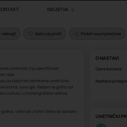
KONTAKT
ISKUSTVA
0
 vebsajt
Sačuvaj profil
Podeli sa prijateljima
O NASTAVI
kovne umetnosti čiju specifičnost
Cena kurseva:
ost rada.
znaju sa klasičnim tehnikama umetničke
Nastava prilago
s, akvatinta, suva igla. Radom na grafici od
elnu kulturu i crtačke/grafičke veštine.
godina, volite da crtate i želite da saznate
UMETNIČKI P