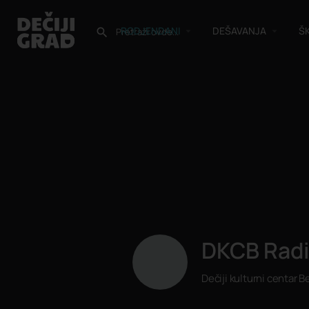
RODJENDANI
DEŠAVANJA
Š
DKCB Radi
Dečiji kulturni centar 