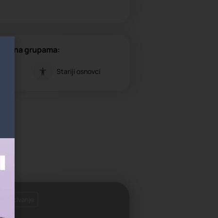
gođena grupama:
olci
Stariji osnovci
 zakazivanje