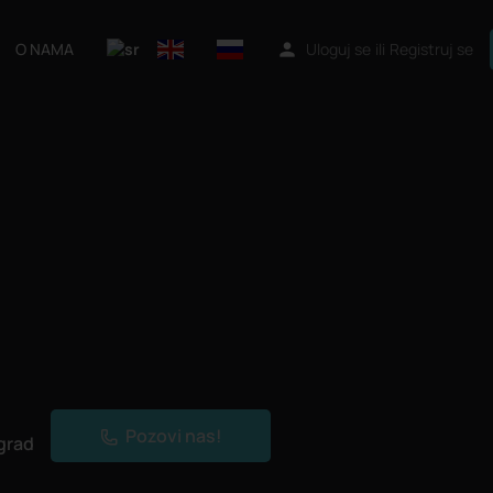
O NAMA
Uloguj se
ili
Registruj se
Pozovi nas!
grad