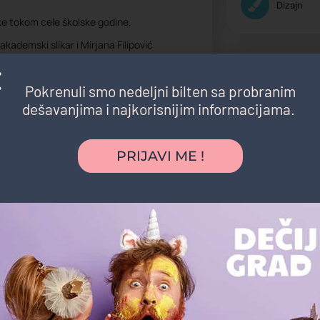
Dizajn
ke tokom cele školske godine.
kademski slikar i Mirjana Filipović
Nastava prila
Pokrenuli smo nedeljni bilten sa probranim
Srednjošk
dešavanjima i najkorisnijim informacijama.
PRIJAVI ME !
Možda vas zanima i sledeće:
Na