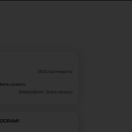
2500 rsd mesečno
đena uzrastu:
Srednjoškolci, Stariji osnovci
ROGRAMI: