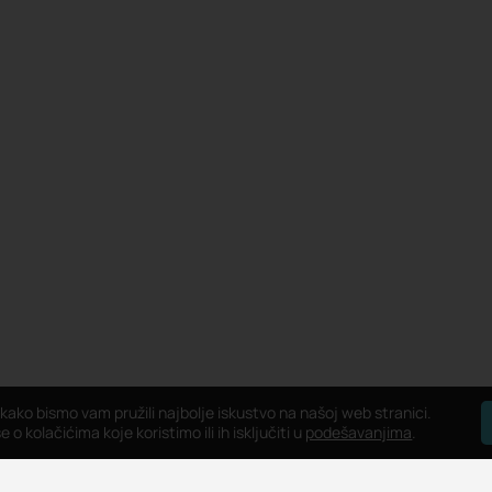
 kako bismo vam pružili najbolje iskustvo na našoj web stranici.
 o kolačićima koje koristimo ili ih isključiti u
podešavanjima
.