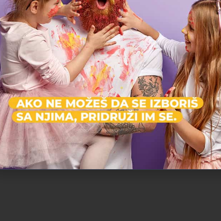
Škola pevanja dečje i popularne muzike
Bim 
,,Nađi svoju zvezdu”
Muzi
Dečiji kulturni centar Beograd
E
Umetnička škola
Palilula