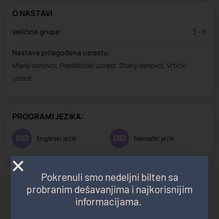
O NASTAVI
Veličina grupe:
3 - 6
Nastava prilagođena uzrastu:
Mladji osnovci, Predškolski uzrast, Stariji osnovci, Vrtićki
uzrast
PROGRAMI JEZIKA:
Engleski jezik
Nemački jezik
Nastava prilagođena grupama:
Pokrenuli smo nedeljni bilten sa
probranim dešavanjima i najkorisnijim
Mladji osnovci
Predškolski uzrast
informacijama.