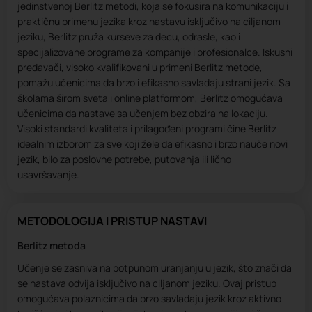
jedinstvenoj Berlitz metodi, koja se fokusira na komunikaciju i
praktičnu primenu jezika kroz nastavu isključivo na ciljanom
jeziku, Berlitz pruža kurseve za decu, odrasle, kao i
specijalizovane programe za kompanije i profesionalce. Iskusni
predavači, visoko kvalifikovani u primeni Berlitz metode,
pomažu učenicima da brzo i efikasno savladaju strani jezik. Sa
školama širom sveta i online platformom, Berlitz omogućava
učenicima da nastave sa učenjem bez obzira na lokaciju.
Visoki standardi kvaliteta i prilagođeni programi čine Berlitz
idealnim izborom za sve koji žele da efikasno i brzo nauče novi
jezik, bilo za poslovne potrebe, putovanja ili lično
usavršavanje.
METODOLOGIJA I PRISTUP NASTAVI
Berlitz metoda
Učenje se zasniva na potpunom uranjanju u jezik, što znači da
se nastava odvija isključivo na ciljanom jeziku. Ovaj pristup
omogućava polaznicima da brzo savladaju jezik kroz aktivno