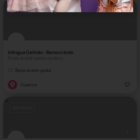
Zatvoreno
Inlingua Galindo - Banovo brdo
Škola stranih jezika za decu
Škola stranih jezika
Čukarica
Zatvoreno