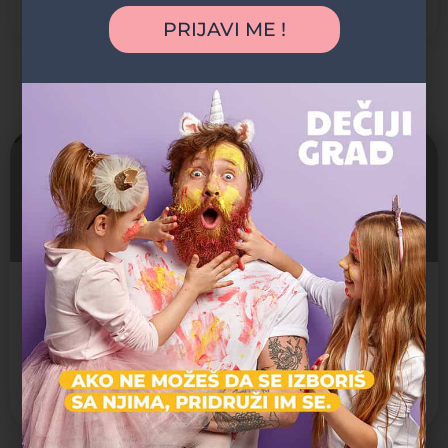
Stariji osnovci
Vrtićki uzrast
PRIJAVI ME !
Možda vas zanima i sledeće:
Zatvoreno
Akademija Oxford - Čukarica
Škola stranih jezika za decu
Kreativni centar, Škola intelektualnih veština, Škola stranih jezika,
Čukarica