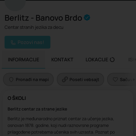
Berlitz - Banovo Brdo
Centar stranih jezika za decu
Pozovi nas!
INFORMACIJE
KONTAKT
LOKACIJE
IS
Pronađi na mapi
Poseti vebsajt
Sačuvaj 
O ŠKOLI
Berlitz centar za strane jezike
Berlitz je međunarodno priznat centar za učenje jezika,
osnovan 1878. godine, koji nudi raznovrsne programe
prilagođene potrebama učenika svih uzrasta. Poznat po