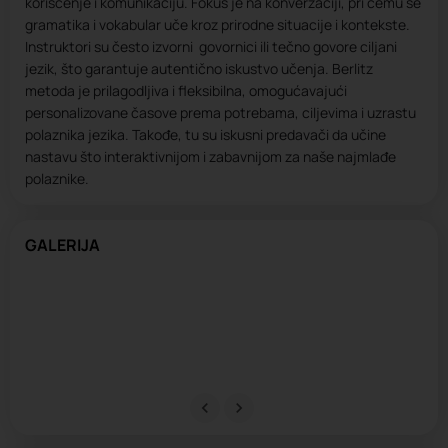
korišćenje i komunikaciju. Fokus je na konverzaciji, pri čemu se
gramatika i vokabular uče kroz prirodne situacije i kontekste.
Instruktori su često izvorni govornici ili tečno govore ciljani
jezik, što garantuje autentično iskustvo učenja. Berlitz
metoda je prilagodljiva i fleksibilna, omogućavajući
personalizovane časove prema potrebama, ciljevima i uzrastu
polaznika jezika. Takođe, tu su iskusni predavači da učine
nastavu što interaktivnijom i zabavnijom za naše najmlađe
polaznike.
GALERIJA