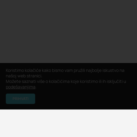
Koristimo kolačiće kako bismo vam pružili najbolje iskustvo na
našoj web stranici.
Možete saznati više o kolačićima koje koristimo ili ih isključiti u
podešavanjima
.
PRIHVATI