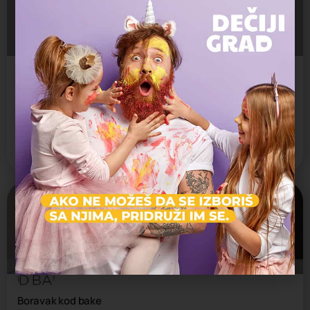
Produženi boravak Sunčionica
Sunčionica, mesto gde su igra i znanje svakom detetu stanje!
Privatni produženi boravak
Vračar
Zatvoreno
Boravak kod bake