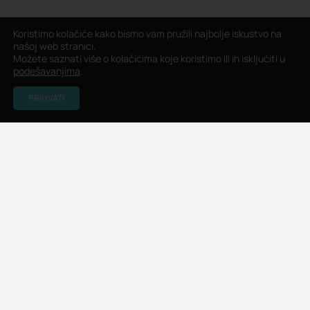
Koristimo kolačiće kako bismo vam pružili najbolje iskustvo na
našoj web stranici.
Možete saznati više o kolačićima koje koristimo ili ih isključiti u
podešavanjima
.
PRIHVATI