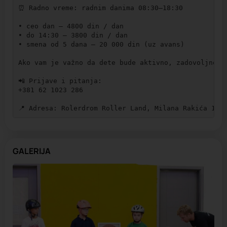
⏰ Radno vreme: radnim danima 08:30–18:30

• ceo dan — 4800 din / dan

• do 14:30 — 3800 din / dan

• smena od 5 dana — 20 000 din (uz avans)

Ako vam je važno da dete bude aktivno, zadovoljno i 
📲 Prijave i pitanja:

+381 62 1023 286

📍 Adresa: Rolerdrom Roller Land, Milana Rakića 114
GALERIJA