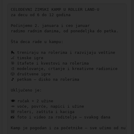
CELODEVNI ZIMSKI KAMP U ROLLER LAND-U

za decu od 6 do 12 godina

Počinjemo 2. januara i ceo januar

radimo radnim danima, od ponedeljka do petka.

Šta deca rade u kampu:

🛼 treniraju na rolerima i razvijaju veštine

🏒 timske igre

🎯 štafete i kvestovi na rolerima

🎨 modelovanje, crtanje i kreativne radionice

🎲 društvene igre

🎵 petkom — disko na rolerima

Uključeno je:

🍽 ručak + 2 užine

🥕 voće, povrće, napici i užine

🎒 roleri, zaštita i kaciga

📸 foto i video za roditelje — svakog dana

Kamp je pogodan i za početnike — sve učimo od nule!
