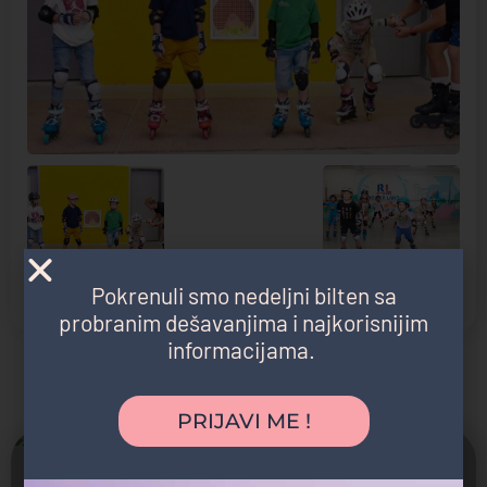
Pokrenuli smo nedeljni bilten sa
probranim dešavanjima i najkorisnijim
informacijama.
Možda vas zanima i sledeće:
PRIJAVI ME !