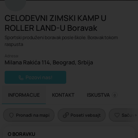
CELODEVNI ZIMSKI KAMP U
ROLLER LAND-U Boravak
Sportski produženi boravak posle škole. Boravak tokom
raspusta
Adresa:
Milana Rakića 114, Beograd, Srbija
Pozovi nas!
INFORMACIJE
KONTAKT
ISKUSTVA
0
Pronađi na mapi
Poseti vebsajt
Sačuvaj 
O BORAVKU