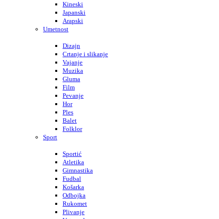
Kineski
Japanski
Arapski
Umetnost
Dizajn
Crtanje i slikanje
Vajanje
Muzika
Gluma
Film
Pevanje
Hor
Ples
Balet
Folklor
Sport
Sportić
Atletika
Gimnastika
Fudbal
Košarka
Odbojka
Rukomet
Plivanje