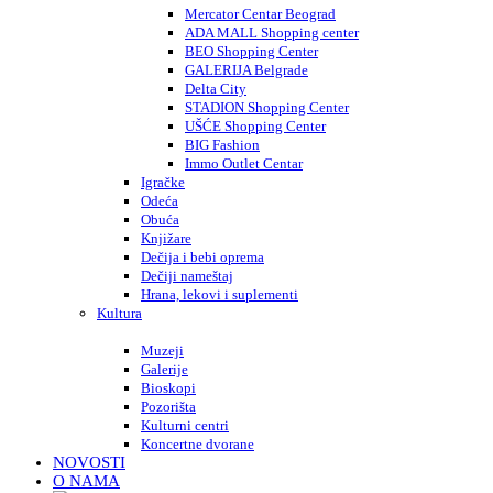
Mercator Centar Beograd
ADA MALL Shopping center
BEO Shopping Center
GALERIJA Belgrade
Delta City
STADION Shopping Center
UŠĆE Shopping Center
BIG Fashion
Immo Outlet Centar
Igračke
Odeća
Obuća
Knjižare
Dečija i bebi oprema
Dečiji nameštaj
Hrana, lekovi i suplementi
Kultura
Muzeji
Galerije
Bioskopi
Pozorišta
Kulturni centri
Koncertne dvorane
NOVOSTI
O NAMA