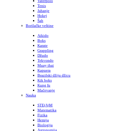
Vaterpolo
Tenis
Jahanje
Hokej
Šah
Borilačke veštine
Aikido
Boks
Karate
Grappling
Džudo
Tekvondo
Muay thai
Kapuera
Brazilski džiju džicu
Kik boks
Kung fu
Mačevanje
Nauka
STE(A)M
Matematika
Fizika
Hemija
Biologija
Astronomija