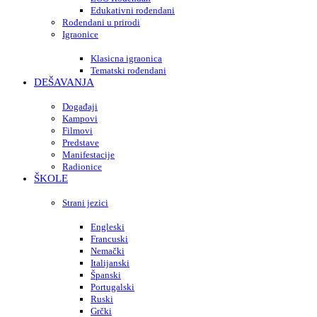
Edukativni rođendani
Rođendani u prirodi
Igraonice
Klasicna igraonica
Tematski rođendani
DEŠAVANJA
Događaji
Kampovi
Filmovi
Predstave
Manifestacije
Radionice
ŠKOLE
Strani jezici
Engleski
Francuski
Nemački
Italijanski
Španski
Portugalski
Ruski
Grčki