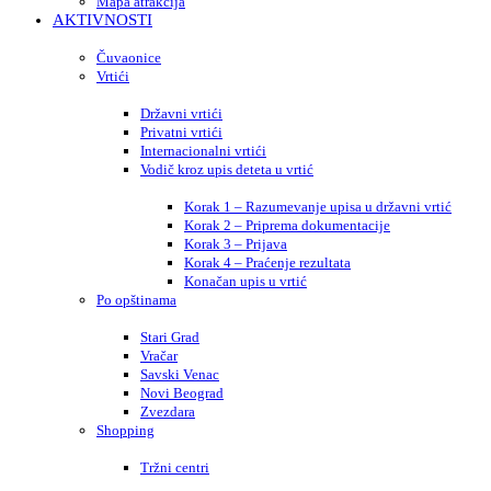
Mapa atrakcija
AKTIVNOSTI
Čuvaonice
Vrtići
Državni vrtići
Privatni vrtići
Internacionalni vrtići
Vodič kroz upis deteta u vrtić
Korak 1 – Razumevanje upisa u državni vrtić
Korak 2 – Priprema dokumentacije
Korak 3 – Prijava
Korak 4 – Praćenje rezultata
Konačan upis u vrtić
Po opštinama
Stari Grad
Vračar
Savski Venac
Novi Beograd
Zvezdara
Shopping
Tržni centri