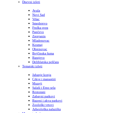
Dnevni izleti
Avala
Novi Sad
Vršac
Smederevo
Fruška gora
Pančevo
Zrenjanin
Mladenovac
Kosmaj
Obrenovac
Bojčinska šuma
Barajevo
Deliblatska peščara
Tematski izleti
Jahanje konja
Crkve i manastiri
Muzeji
Salaši i Etno sela
Restorani
Zabavni parkovi
Bazeni i akva parkovi
Zoološki vrtovi
Arheološka nalazišta