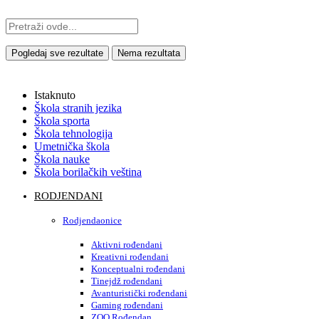
Pogledaj sve rezultate
Nema rezultata
Istaknuto
Škola stranih jezika
Škola sporta
Škola tehnologija
Umetnička škola
Škola nauke
Škola borilačkih veština
RODJENDANI
Rodjendaonice
Aktivni rođendani
Kreativni rođendani
Konceptualni rođendani
Tinejdž rođendani
Avanturistički rođendani
Gaming rođendani
ZOO Rođendan