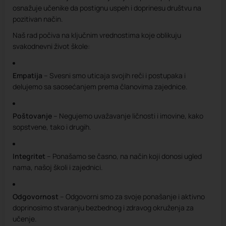
osnažuje učenike da postignu uspeh i doprinesu društvu na
pozitivan način.
Naš rad počiva na ključnim vrednostima koje oblikuju
svakodnevni život škole:
Empatija
– Svesni smo uticaja svojih reči i postupaka i
delujemo sa saosećanjem prema članovima zajednice.
Poštovanje
– Negujemo uvažavanje ličnosti i imovine, kako
sopstvene, tako i drugih.
Integritet
– Ponašamo se časno, na način koji donosi ugled
nama, našoj školi i zajednici.
Odgovornost
– Odgovorni smo za svoje ponašanje i aktivno
doprinosimo stvaranju bezbednog i zdravog okruženja za
učenje.