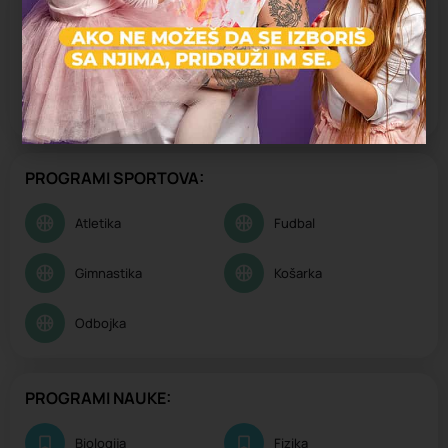
UMETNIČKI PROGRAMI:
Gluma
Muzika
Ples
PROGRAMI SPORTOVA:
Atletika
Fudbal
Gimnastika
Košarka
Odbojka
PROGRAMI NAUKE:
Biologija
Fizika