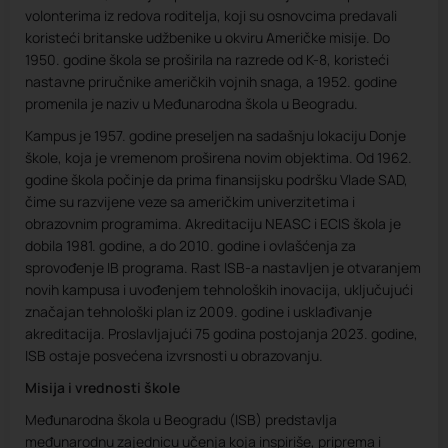
volonterima iz redova roditelja, koji su osnovcima predavali
koristeći britanske udžbenike u okviru Američke misije. Do
1950. godine škola se proširila na razrede od K-8, koristeći
nastavne priručnike američkih vojnih snaga, a 1952. godine
promenila je naziv u Međunarodna škola u Beogradu.
Kampus je 1957. godine preseljen na sadašnju lokaciju Donje
škole, koja je vremenom proširena novim objektima. Od 1962.
godine škola počinje da prima finansijsku podršku Vlade SAD,
čime su razvijene veze sa američkim univerzitetima i
obrazovnim programima. Akreditaciju NEASC i ECIS škola je
dobila 1981. godine, a do 2010. godine i ovlašćenja za
sprovođenje IB programa. Rast ISB-a nastavljen je otvaranjem
novih kampusa i uvođenjem tehnoloških inovacija, uključujući
značajan tehnološki plan iz 2009. godine i usklađivanje
akreditacija. Proslavljajući 75 godina postojanja 2023. godine,
ISB ostaje posvećena izvrsnosti u obrazovanju.
Misija i vrednosti škole
Međunarodna škola u Beogradu (ISB) predstavlja
međunarodnu zajednicu učenja koja inspiriše, priprema i