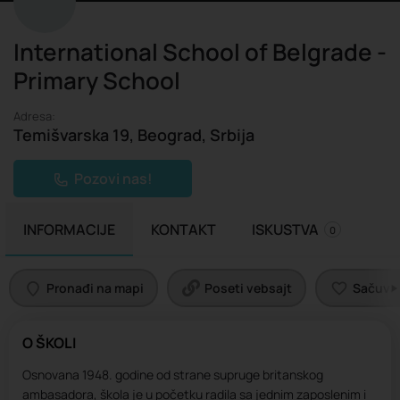
International School of Belgrade -
Primary School
Adresa:
Temišvarska 19, Beograd, Srbija
Pozovi nas!
INFORMACIJE
KONTAKT
ISKUSTVA
0
Pronađi na mapi
Poseti vebsajt
Sačuvaj 
O ŠKOLI
Osnovana 1948. godine od strane supruge britanskog
ambasadora, škola je u početku radila sa jednim zaposlenim i