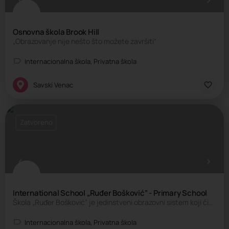
Osnovna škola Brook Hill
„Obrazovanje nije nešto što možete završiti“
Internacionalna škola, Privatna škola
Savski Venac
Zatvoreno
International School „Ruđer Bošković” - Primary School
Škola „Ruđer Bošković” je jedinstveni obrazovni sistem koji čine prva privatna Osnovna škola i Gimnazija. Obe…
Internacionalna škola, Privatna škola