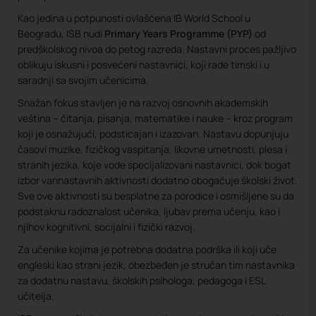
Kao jedina u potpunosti ovlašćena IB World School u
Beogradu, ISB nudi
Primary Years Programme (PYP)
od
predškolskog nivoa do petog razreda. Nastavni proces pažljivo
oblikuju iskusni i posvećeni nastavnici, koji rade timski i u
saradnji sa svojim učenicima.
Snažan fokus stavljen je na razvoj osnovnih akademskih
veština – čitanja, pisanja, matematike i nauke – kroz program
koji je osnažujući, podsticajan i izazovan. Nastavu dopunjuju
časovi muzike, fizičkog vaspitanja, likovne umetnosti, plesa i
stranih jezika, koje vode specijalizovani nastavnici, dok bogat
izbor vannastavnih aktivnosti dodatno obogaćuje školski život.
Sve ove aktivnosti su besplatne za porodice i osmišljene su da
podstaknu radoznalost učenika, ljubav prema učenju, kao i
njihov kognitivni, socijalni i fizički razvoj.
Za učenike kojima je potrebna dodatna podrška ili koji uče
engleski kao strani jezik, obezbeđen je stručan tim nastavnika
za dodatnu nastavu, školskih psihologa, pedagoga i ESL
učitelja.