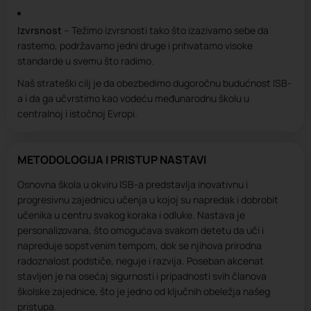
Izvrsnost
– Težimo izvrsnosti tako što izazivamo sebe da
rastemo, podržavamo jedni druge i prihvatamo visoke
standarde u svemu što radimo.
Naš strateški cilj je da obezbedimo dugoročnu budućnost ISB-
a i da ga učvrstimo kao vodeću međunarodnu školu u
centralnoj i istočnoj Evropi.
METODOLOGIJA I PRISTUP NASTAVI
Osnovna škola u okviru ISB-a predstavlja inovativnu i
progresivnu zajednicu učenja u kojoj su napredak i dobrobit
učenika u centru svakog koraka i odluke. Nastava je
personalizovana, što omogućava svakom detetu da uči i
napreduje sopstvenim tempom, dok se njihova prirodna
radoznalost podstiče, neguje i razvija. Poseban akcenat
stavljen je na osećaj sigurnosti i pripadnosti svih članova
školske zajednice, što je jedno od ključnih obeležja našeg
pristupa.