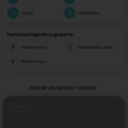
Hemija
Matematika
Nastava prilagođena grupama:
Mladji osnovci
Mlađi školski uzrast
Stariji osnovci
Možda vas zanima i sledeće:
Zatvoreno