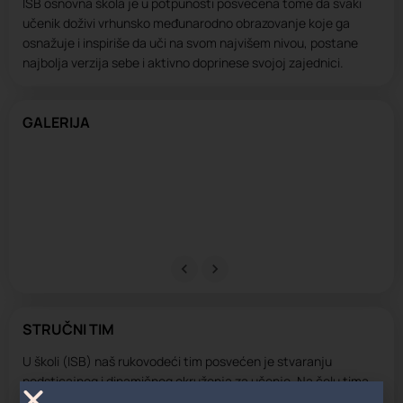
ISB osnovna škola je u potpunosti posvećena tome da svaki
učenik doživi vrhunsko međunarodno obrazovanje koje ga
osnažuje i inspiriše da uči na svom najvišem nivou, postane
najbolja verzija sebe i aktivno doprinese svojoj zajednici.
GALERIJA
STRUČNI TIM
U školi (ISB) naš rukovodeći tim posvećen je stvaranju
podsticajnog i dinamičnog okruženja za učenje. Na čelu tima
nalazi se direktor, a podržava ga posvećena grupa