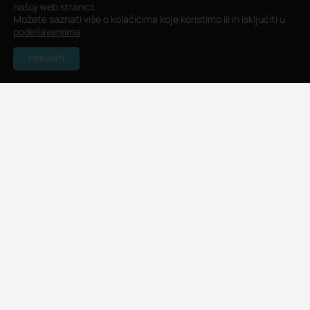
našoj web stranici.
Možete saznati više o kolačićima koje koristimo ili ih isključiti u
podešavanjima
.
PRIHVATI