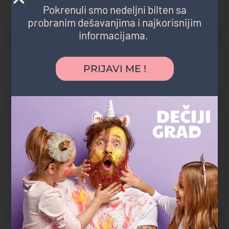
Pokrenuli smo nedeljni bilten sa
administratora i koordinatora koji zajednički rade na tome da
probranim dešavanjima i najkorisnijim
obezbede uspeh i dobrobit cele školske zajednice.
informacijama.
AKREDITACIJA:
PRIJAVI ME !
NEASC
IB
O NASTAVI
Jezik održavanja nastave:
Engleski
Akreditacija:
NEASC, IB
Nastava prilagođena uzrastu:
Mladji osnovci, Mlađi školski uzrast, Stariji osnovci