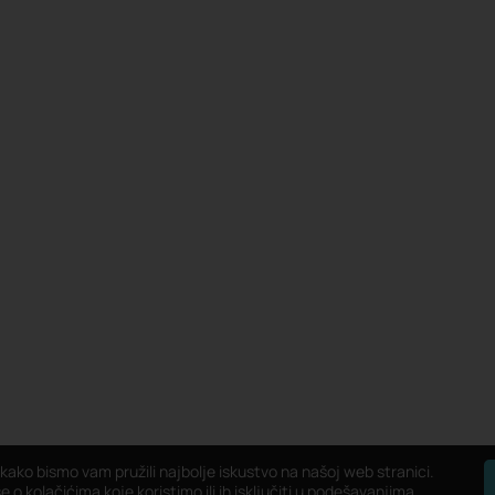
 kako bismo vam pružili najbolje iskustvo na našoj web stranici.
 o kolačićima koje koristimo ili ih isključiti u
podešavanjima
.