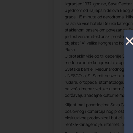
Izgradjen 1977. godine, Sava Centa
u jednom od najlepših delova Beogr
grada i 15 minuta od aerodroma "Niko
nalazi se više hotela Deluxe kategori
staklenom pasarelom povezan sa Sav
jedinstven arhitektonski prostor sast
objekat "A", velika kongresno konce
Plaza.
U proteklih više od tri decenije Sav
međunarodnih kongresnih skupova, 
Svetske banke i Međunarodnog Mon
UNESCO-a, 9. Samit nesvrstanih ze
rudara, ortopeda, stomatologa, hiru
najveća imena svetske umetničke s
održavaju značajne kulturne manife
Klijentima i posetiocima Sava Centr
poslovnog i komercijalnog prostora, 
ekskluzivne prodavnice i butici, umet
rent-a-kar agencije, internet, profe