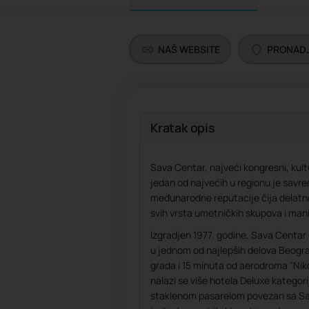
NAŠ WEBSITE
PRONADJ
Kratak opis
Sava Centar, najveći kongresni, kultur
jedan od najvećih u regionu je savr
međunarodne reputacije čija delatno
svih vrsta umetničkih skupova i mani
Izgradjen 1977. godine, Sava Centa
u jednom od najlepših delova Beogr
grada i 15 minuta od aerodroma "Niko
nalazi se više hotela Deluxe kategori
staklenom pasarelom povezan sa Sav