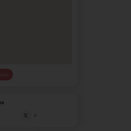
tanju
ks
X