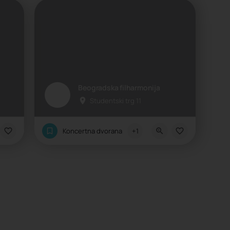
Beogradska filharmonija
Studentski trg 11
Koncertna dvorana
+1