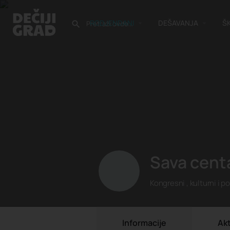
RODJENDANI
DEŠAVANJA
Š
Sava cent
Kongresni , kulturni i p
Informacije
Ak