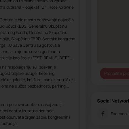
avljen od tri celine: poslovna zgrada –
rtna dvorana – objekat "B" i Hotel Crowne
a Centar je bio mesto održavanja najvećih
uključući KEBS, Generalnu Skupštinu
etarnog Fonda, Generalnu Skupštinu
malja, Skupštinu EBRD, Svetske kongrese
rga...U Sava Centru su gostovala
cene, a u njemu se već godinama
stacije kao što su FEST, BEMUS, BITEF …
a na raspolaganju su: izdavanje
ugostiteljske usluge i ketering,
Pronađite pu
ničke galerije, knjižare, banke, putničke i
sionalna služba bezbednosti, parking...
Social Networ
ni i poslovni centar u našoj zemlji i
emeni centar izuzetne domaće i
Facebook
st obuhvata organizaciju kongresnih i
festacija.