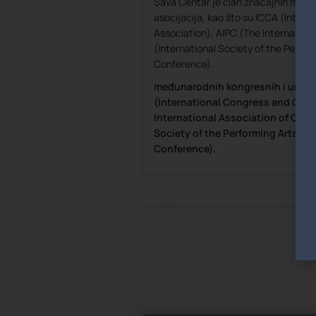
Sava Centar je član značajnih među
asocijacija, kao što su ICCA (Inter
Association), AIPC (The Internation
(International Society of the Perfor
Conference).
međunarodnih kongresnih i umetni
(International Congress and Conv
International Association of Cong
Society of the Performing Arts), I
Conference).