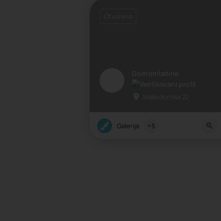
Otvoreno
Dom omladine
Makedonska 22
Galerija
+5