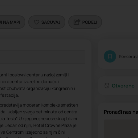
I NA MAPI
SAČUVAJ
PODELI
Koncertn
ni i poslovni centar u našoj zemlji i
emeni centar izuzetne domaće i
Otvoreno
st obuhvata organizaciju kongresnih i
festacija.
r predstavlja moderan kompleks smešten
Pronađi nas n
ada, udaljen svega pet minuta od centra
la Tesla". U njegovoj neposrednoj blizini
je. Jedan od njih, Hotel Crowne Plaza je
a Centrom i zajedno sa njim čini