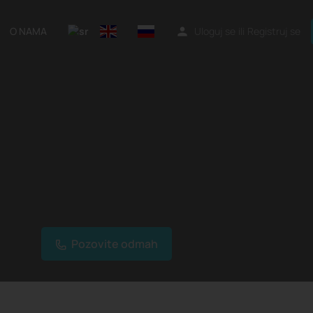
O NAMA
Uloguj se
ili
Registruj se
Pozovite odmah