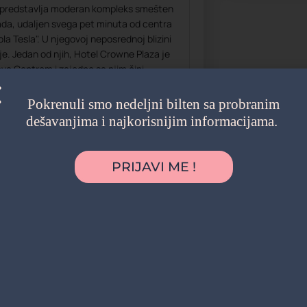
r predstavlja moderan kompleks smešten
ada, udaljen svega pet minuta od centra
la Tesla". U njegovoj neposrednoj blizini
je. Jedan od njih, Hotel Crowne Plaza je
a Centrom i zajedno sa njim čini
avljen od tri celine: poslovna zgrada –
rtna dvorana – objekat "B" i Hotel Crowne
Pokrenuli smo nedeljni bilten sa probranim
dešavanjima i najkorisnijim informacijama.
a Centar je bio mesto održavanja najvećih
uključući KEBS, Generalnu Skupštinu
etarnog Fonda, Generalnu Skupštinu
PRIJAVI ME !
malja, Skupštinu EBRD, Svetske kongrese
rga...U Sava Centru su gostovala
cene, a u njemu se već godinama
stacije kao što su FEST, BEMUS, BITEF …
a na raspolaganju su: izdavanje
ugostiteljske usluge i ketering,
ničke galerije, knjižare, banke, putničke i
sionalna služba bezbednosti, parking...