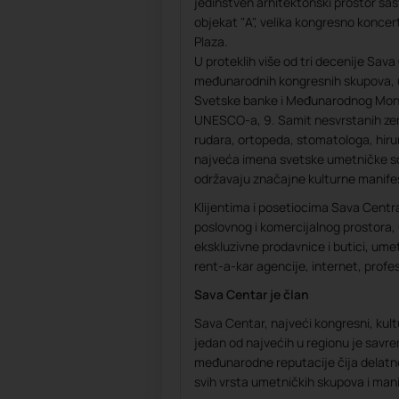
jedinstven arhitektonski prostor sast
objekat "A", velika kongresno konce
Plaza.
U proteklih više od tri decenije Sav
međunarodnih kongresnih skupova, 
Svetske banke i Međunarodnog Mon
UNESCO-a, 9. Samit nesvrstanih ze
rudara, ortopeda, stomatologa, hiru
najveća imena svetske umetničke s
održavaju značajne kulturne manife
Klijentima i posetiocima Sava Centr
poslovnog i komercijalnog prostora, 
ekskluzivne prodavnice i butici, umet
rent-a-kar agencije, internet, profe
Sava Centar je član
Sava Centar, najveći kongresni, kultur
jedan od najvećih u regionu je savr
međunarodne reputacije čija delatno
svih vrsta umetničkih skupova i mani