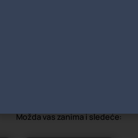
narodnih kongresnih i umetničkih
national Congress and Convention
al Association of Congress Centres), ISPA
ming Arts), ILMC (International Live Music
čkih asocijacija, kao što su ICCA
ention Association), AIPC (The
ress Centres), ISPA (International
LMC (International Live Music
Možda vas zanima i sledeće: