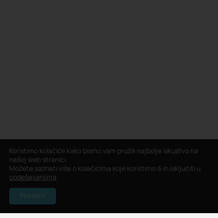
Koristimo kolačiće kako bismo vam pružili najbolje iskustvo na
našoj web stranici.
Možete saznati više o kolačićima koje koristimo ili ih isključiti u
podešavanjima
.
PRIHVATI