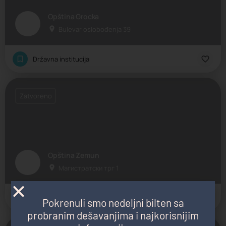
Opština Grocka
Bulevar oslobođenja 39
Državna institucija
Zatvoreno
Opština Zemun
Магистратски трг 1
Državna institucija
Pokrenuli smo nedeljni bilten sa
probranim dešavanjima i najkorisnijim