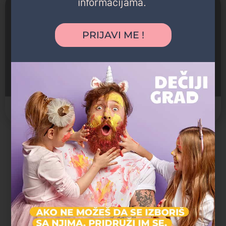
informacijama.
PRIJAVI ME !
Opština Stari grad
Makedonska 44
Državna institucija