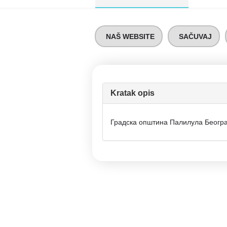
NAŠ WEBSITE
SAČUVAJ
Kratak opis
Градска општина Палилула Беогр