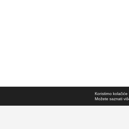
Koristimo kolačiće 
Možete saznati više 
ZAPRATI NAS
NA DRUŠTVENIM MREŽAMA