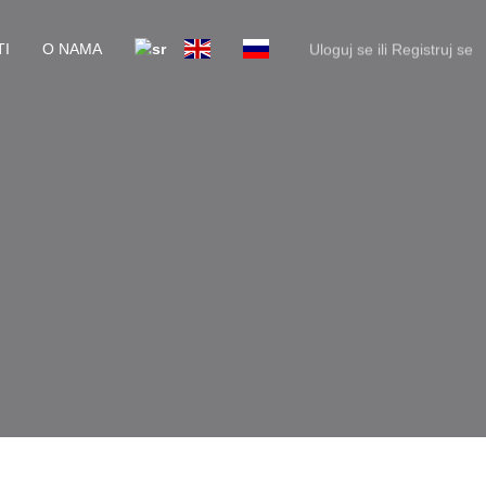
I
O NAMA
Uloguj se
ili
Registruj se