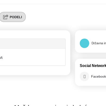
PODELI
Državna in
ад
Social Networ
Faceboo