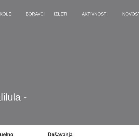
KOLE
BORAVCI
IZLETI
AKTIVNOSTI
NOVOST
ilula -
uelno
Dešavanja