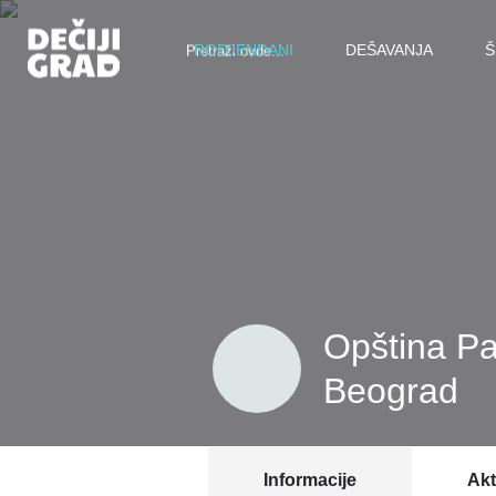
RODJENDANI
DEŠAVANJA
Š
Opština Pal
Beograd
Informacije
Akt