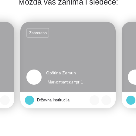
Možda vas zanima i sledeće:
Zatvoreno
Opština Zemun
Магистратски трг 1
Državna institucija