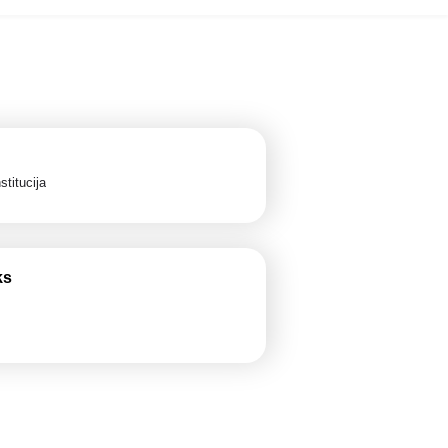
stitucija
ks
k