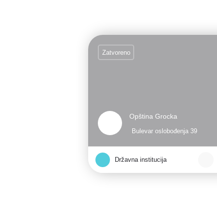
Zatvoreno
Opština Grocka
Bulevar oslobođenja 39
Državna institucija