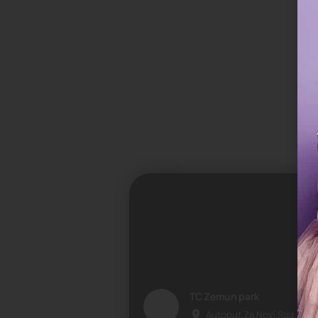
TC Zemun park
Autoput Za Novi Sad 124-