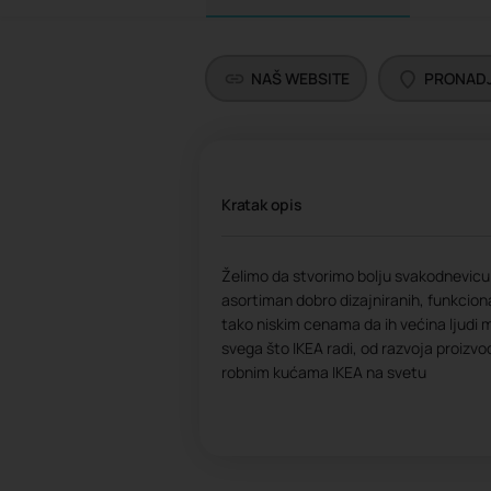
NAŠ WEBSITE
PRONADJ
Kratak opis
Želimo da stvorimo bolju svakodnevicu za
asortiman dobro dizajniranih, funkcion
tako niskim cenama da ih većina ljudi mo
svega što IKEA radi, od razvoja proizvo
robnim kućama IKEA na svetu