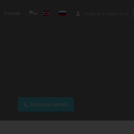
O NAMA
Uloguj se
ili
Registruj se
Pozovite odmah