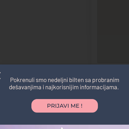
Pronađite pu
Pokrenuli smo nedeljni bilten sa probranim
dešavanjima i najkorisnijim informacijama.
Social Networ
PRIJAVI ME !
Facebook
Pinterest