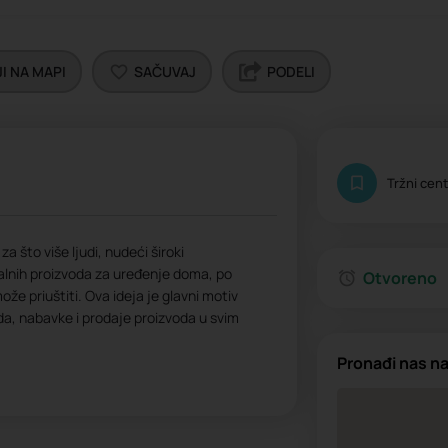
I NA MAPI
SAČUVAJ
PODELI
Tržni cen
 što više ljudi, nudeći široki
alnih proizvoda za uređenje doma, po
Otvoreno
že priuštiti. Ova ideja je glavni motiv
da, nabavke i prodaje proizvoda u svim
Pronađi nas n