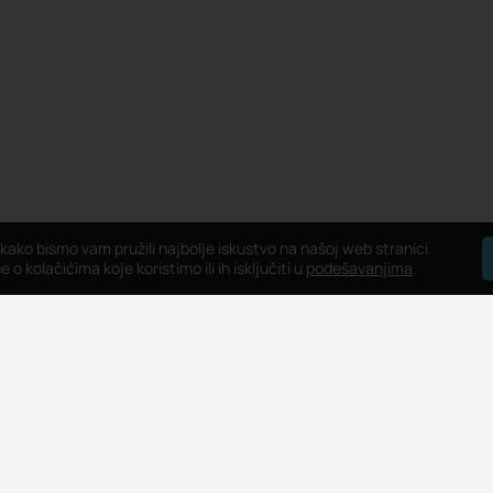
 kako bismo vam pružili najbolje iskustvo na našoj web stranici.
 o kolačićima koje koristimo ili ih isključiti u
podešavanjima
.