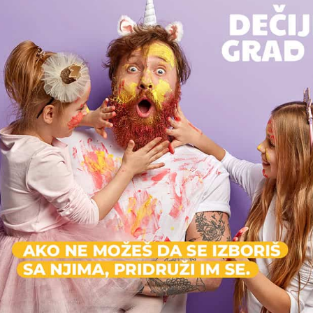
X
Možda vas zanima i sledeće:
Beograd na vodi
126