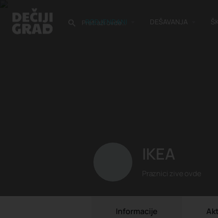
RODJENDANI
DEŠAVANJA
Š
IKEA
Praznici zive ovde
Informacije
Ak