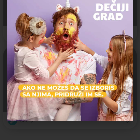
PRODAJNA GALERIJA BEOGRAD
Kosančićev venac 19
Galerija
Zatvoreno
Mala Galerija ULUPUDS-a
Uzun Mirkova 12
Galerija