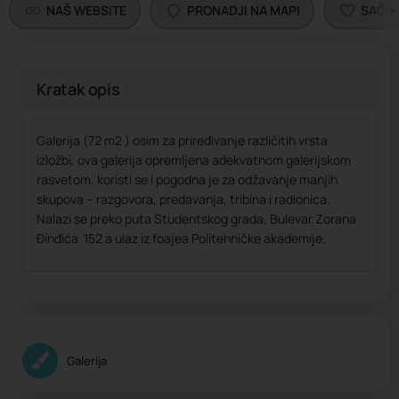
NAŠ WEBSITE
PRONADJI NA MAPI
SAČU
Kratak opis
Galerija (72 m2 ) osim za priređivanje različitih vrsta
izložbi, ova galerija opremljena adekvatnom galerijskom
rasvetom, koristi se i pogodna je za odžavanje manjih
skupova – razgovora, predavanja, tribina i radionica.
Nalazi se preko puta Studentskog grada, Bulevar Zorana
Đinđića 152 a ulaz iz foajea Politehničke akademije.
Galerija