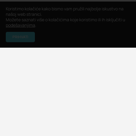
Koristimo kolačiće kako bismo vam pružili najbolje iskustvo na
našoj web stranici.
Možete saznati više o kolačićima koje koristimo ili ih isključiti u
podešavanjima
.
PRIHVATI