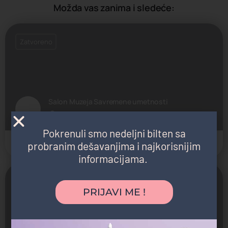
Možda vas zanima i sledeće:
Zatvoreno
Salon Muzeja Savremene umetnosti
Pariska 14
Pokrenuli smo nedeljni bilten sa
probranim dešavanjima i najkorisnijim
Galerija
informacijama.
Zatvoreno
PRIJAVI ME !