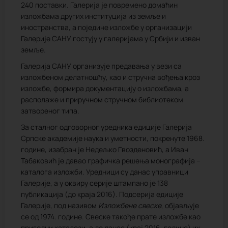
240 поставки. Галерија је повремено домаћин
изложбама других институција из земље и
иностранства, а поједине изложбе у организацији
Галерије САНУ гостују у галеријама у Србији и изван
земље.
Галерија САНУ организује предавања у вези са
изложбеном делатношћу, као и стручна вођења кроз
изложбе, формира документацију о изложбама, а
располаже и приручном стручном библиотеком
затвореног типа.
За сталног одговорног уредника едиције Галерија
Српске академије наука и уметности, покренуте 1968.
године, изабран је Недељко Гвозденовић, а Иван
Табаковић је давао графичка решења монографија –
каталога изложби. Уредници су данас управници
Галерије, а у оквиру серије штампано је 138
публикација (до краја 2016). Подсерија едиције
Галерије, под називом
Изложбене свеске
, објављује
се од 1974. године. Свеске такође прате изложбе као
пригодни каталози, а до данас (крај 2016. године) их