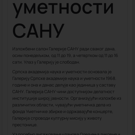
уметности
САНУ
Изложбени салон Галерије САНУ ради сваког дана,
осим понедељком, од 11 до 19, а четвртком од 11 до 16
сати. Улаз у Галерију је слободан.
Српска академија наука и уметности основала је
Галерију Српске академије наука и уметности 1968.
године и она и данас делује као јединица у саставу
САНУ. Галерија САНУ чини доступнијом делатност
институције широј јавности. Организујући изложбе из
различитих области, чувајући уметничка дела из
фонда Уметничке збирке и одржавајуће концерте,
Галерија спроводи културну мисију у животу
престонице.
Уз посебно ангажовање чланова Одељења ликовне и