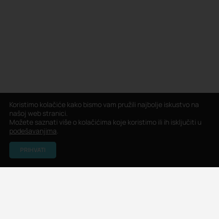
Koristimo kolačiće kako bismo vam pružili najbolje iskustvo na
našoj web stranici.
Možete saznati više o kolačićima koje koristimo ili ih isključiti u
podešavanjima
.
PRIHVATI