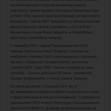
музичке уметности Српске академије наука и
уметности, према пројекту Григорија Самојлова, који
је 1949–1952. реконструисао ентеријер читаве палате
Академије, године 1967. предузети су обимни послови
реконструкције локалa у приземљу, на углу Кнез
Михаилове и Улице Вука Караџића, и преуређења
простора у изложбену галерију.
У новембру 1967. године Председништво САНУ
именује Уметнички савет Галерије, сачињен од
изабраних чланова САНУ и реномираних стручњака,
на челу с Недељком Гвозденовићем, дописним
чланом САНУ. Маја 1968. године отворена је прва
изложба – Српски уметници XIX века – академика
Лазара Трифуновића, и члана Савета Галерије.
Основна делатност Галерије САНУ јесте
организовање изложби из области уметности и науке
и представљање активности Академије. У сарадњи са
одељењима САНУ и најистакнутијим стручњацима из
различитих области, до данас је приказано више од