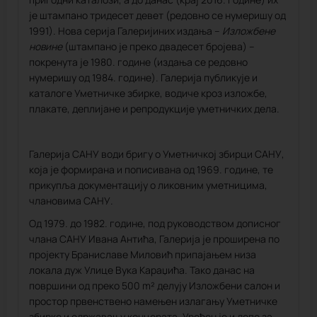
је штампано тридесет девет (редовно се нумеришу од
1991). Нова серија Галеријиних издања –
Изложбене
новине
(штампано је преко двадесет бројева) –
покренута је 1980. године (издања се редовно
нумеришу од 1984. године). Галерија публикује и
каталоге Уметничке збирке, водиче кроз изложбе,
плакате, деплијане и репродукције уметничких дела.
Галерија САНУ води бригу о Уметничкој збирци САНУ,
која је формирана и пописивана од 1969. године, те
прикупља документацију о ликовним уметницима,
члановима САНУ.
Од 1979. до 1982. године, под руководством дописног
члана САНУ Ивана Антића, Галерија је проширена по
пројекту Браниславе Миловић припајањем низа
локала дуж Улице Вука Караџића. Тако данас на
површини од преко 500 m² делују Изложбени салон и
простор првенствено намењен излагању Уметничке
збирке и одржавању концерата. Уређен је и депо за