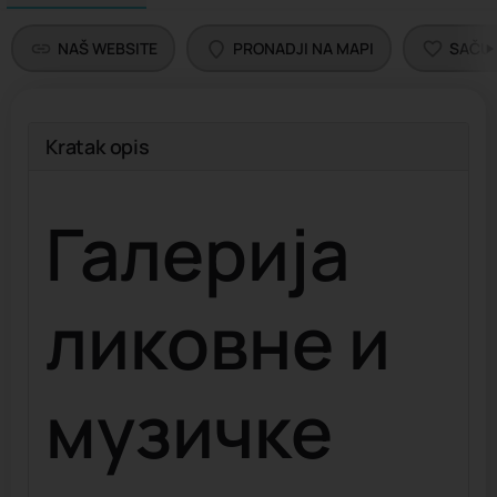
NAŠ WEBSITE
PRONADJI NA MAPI
SAČU
Kratak opis
Галерија
ликовне и
музичке