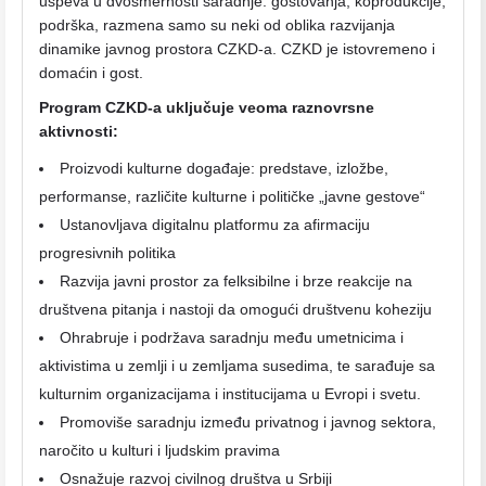
uspeva u dvosmernosti saradnje: gostovanja, koprodukcije,
podrška, razmena samo su neki od oblika razvijanja
dinamike javnog prostora CZKD-a. CZKD je istovremeno i
domaćin i gost.
Program CZKD-a uključuje veoma raznovrsne
aktivnosti:
Proizvodi kulturne događaje: predstave, izložbe,
performanse, različite kulturne i političke „javne gestove“
Ustanovljava digitalnu platformu za afirmaciju
progresivnih politika
Razvija javni prostor za felksibilne i brze reakcije na
društvena pitanja i nastoji da omogući društvenu koheziju
Ohrabruje i podržava saradnju među umetnicima i
aktivistima u zemlji i u zemljama susedima, te sarađuje sa
kulturnim organizacijama i institucijama u Evropi i svetu.
Promoviše saradnju između privatnog i javnog sektora,
naročito u kulturi i ljudskim pravima
Osnažuje razvoj civilnog društva u Srbiji