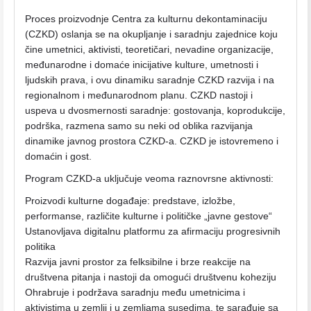
Proces proizvodnje Centra za kulturnu dekontaminaciju
(CZKD) oslanja se na okupljanje i saradnju zajednice koju
čine umetnici, aktivisti, teoretičari, nevadine organizacije,
međunarodne i domaće inicijative kulture, umetnosti i
ljudskih prava, i ovu dinamiku saradnje CZKD razvija i na
regionalnom i međunarodnom planu. CZKD nastoji i
uspeva u dvosmernosti saradnje: gostovanja, koprodukcije,
podrška, razmena samo su neki od oblika razvijanja
dinamike javnog prostora CZKD-a. CZKD je istovremeno i
domaćin i gost.
Program CZKD-a uključuje veoma raznovrsne aktivnosti:
Proizvodi kulturne događaje: predstave, izložbe,
performanse, različite kulturne i političke „javne gestove“
Ustanovljava digitalnu platformu za afirmaciju progresivnih
politika
Razvija javni prostor za felksibilne i brze reakcije na
društvena pitanja i nastoji da omogući društvenu koheziju
Ohrabruje i podržava saradnju među umetnicima i
aktivistima u zemlji i u zemljama susedima, te sarađuje sa