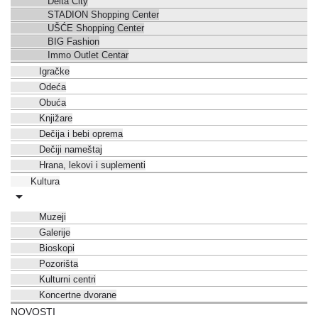
Delta City
STADION Shopping Center
UŠĆE Shopping Center
BIG Fashion
Immo Outlet Centar
Igračke
Odeća
Obuća
Knjižare
Dečija i bebi oprema
Dečiji nameštaj
Hrana, lekovi i suplementi
Kultura
Muzeji
Galerije
Bioskopi
Pozorišta
Kulturni centri
Koncertne dvorane
NOVOSTI