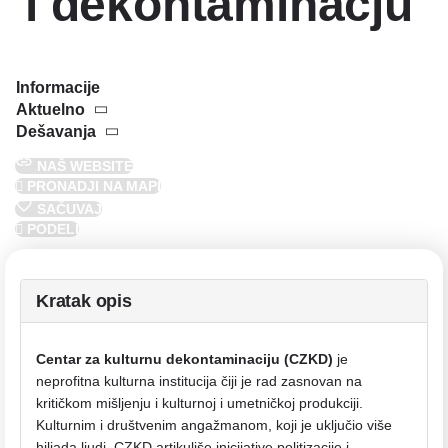
i dekontaminacju
Pozovite odmah
Informacije
Aktuelno
Dešavanja
NAŠ WEBSITE
PRONADJI NA MAPI
SAČUVAJ
PODELI
Kratak opis
Centar za kulturnu dekontaminaciju (CZKD)
je
neprofitna kulturna institucija čiji je rad zasnovan na
kritičkom mišljenju i kulturnoj i umetničkoj produkciji.
Kulturnim i društvenim angažmanom, koji je uključio više
hiljada ljudi, CZKD artikuliše inicijative politizacije i