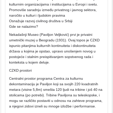
kulturnim organizacijama i institucijama u Evropi i svetu.
Promoviše saradnju između privatnog i javnog sektora,
naročito u kulturi i ljudskim pravima
Osnažuje razvoj civilnog društva u Srbiji
Gde se nalazimo?
Nekadašnji Museo (Paviljon Veljković) prvi je privatni
umetnički muzej u Beogradu (1931). Ovaj topos je CZKD
ispunio pitanjima kulturnih kontinuiteta i diskontinuiteta
država u kojima je opstao, upravo unošenjem novog u
postojeće i stalnim preispitivanjem sopstvenog rada i
konteksta u kojem deluje.
CZKD prostori
Centralni prostor programa Centra za kulturnu
dekontaminaciju je Paviljon koji sa svojih 220 kvadratnih
metara (visine 5,8m) smešta 120 ljudi na tribine i još 40 na
stolicama (po potrebi). Tribine Paviljona su teleskopske, i
mogu se različito postaviti u odnosu na zahteve programa,
a njegovi zidovi izneli su mnoge izložbe i performanse.