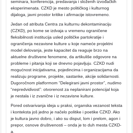
seminara, konferencija, predavanja i složenih izvođačkih
eksperimenata. CZKD je mesto političkog i kulturnog
dijaloga, javni prostor kritike i afirmacije istovremeno.
Jedan od atributa Centra za kulturnu dekontaminaciju
(CZKD), po kome se izdvaja u vremenu ograničene
fleksibilnosti institucija usled političke partokratije i
ograničenja nezavisne kulture u koje nameće projektni
model delovanja, jeste kapacitet da reaguje brzo na
aktuelne društvene fenomene, da artikuliše odgovore na
probleme i pitanja koji se dnevno pojavljuju. CZKD nudi
mogućnost inicijativama, pojedincima i organizacijama da
realizuju programe, projekte, sastanke, akcije solidarnosti.
Dugoročnom platformom “Delegirani javni prostor”, nudimo
“nepredvidivost”: otvorenost za neplanirani potencijal koja
je nestala i iz zvanične i iz nezavisne kulture.
Pored ostvarivanja ideja u praksi, organska vezanost teksta
i konteksta još jedno je načelo politike i poetike CZKD. Ako
je kultura javno dobro, i ako su disput, lom i prelom, agon i
prepor, osnove društvenosti – onda je to duh mesta CZKD-
a.