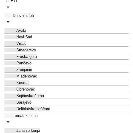
IZLETI
Dnevni izleti
Avala
Novi Sad
Vršac
Smederevo
Fruška gora
Pančevo
Zrenjanin
Mladenovac
Kosmaj
Obrenovac
Bojčinska šuma
Barajevo
Deliblatska peščara
Tematski izleti
Jahanje konja