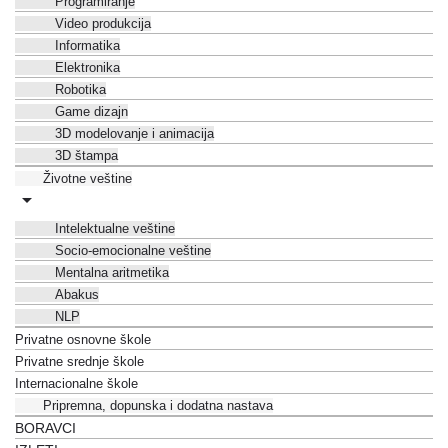
Programiranje
Video produkcija
Informatika
Elektronika
Robotika
Game dizajn
3D modelovanje i animacija
3D štampa
Životne veštine
Intelektualne veštine
Socio-emocionalne veštine
Mentalna aritmetika
Abakus
NLP
Privatne osnovne škole
Privatne srednje škole
Internacionalne škole
Pripremna, dopunska i dodatna nastava
BORAVCI