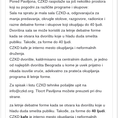
Pored Paviljona, CZKD raspolaže sa još nekoliko prostora
koji su pogodni za različite programe i skupove:
Sala na spratu je mala sala CZKD-a, odgovarajuća za
manja predavanja, okrugle stolove, razgovore, radionice i
razne debatne forme i skupove koji okupljaju do 40 ljudi.
Dvorišna sala se može koristiti za letnje debatne forme
kada se otvara ka dvorištu koje u hladu duda smešta
publiku. Takođe, za forme do 40 ljudi.
CZKD kafe je interno mesto okupljanja i neformalnih
druženja.
CZKD dvorište, kaldrmisano sa centralnim dudom, je jedno
od najlepših dvorišta Beograda u kome je uvek prijatno i
nikada isuviše vruće, adekvatno za prateća okupljanja
programa ili letnje forme.
Za spisak i listu CZKD tehnike pošaljite upit na
info@czkd.org. Tlocrt Paviljona možete preuzeti pri dnu
strane.
za letnje debatne forme kada se otvara ka dvorištu koje u
hladu duda smešta publiku. Takođe, za forme do
40 ljudi
.
CZKD
kafe
je interno mesto okupljanja i neformalnih