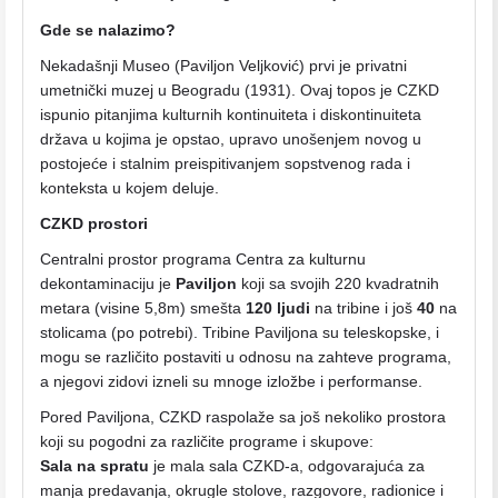
Gde se nalazimo?
Nekadašnji Museo (Paviljon Veljković) prvi je privatni
umetnički muzej u Beogradu (1931). Ovaj topos je CZKD
ispunio pitanjima kulturnih kontinuiteta i diskontinuiteta
država u kojima je opstao, upravo unošenjem novog u
postojeće i stalnim preispitivanjem sopstvenog rada i
konteksta u kojem deluje.
CZKD prostori
Centralni prostor programa Centra za kulturnu
dekontaminaciju je
Paviljon
koji sa svojih 220 kvadratnih
metara (visine 5,8m) smešta
120 ljudi
na tribine i još
40
na
stolicama (po potrebi). Tribine Paviljona su teleskopske, i
mogu se različito postaviti u odnosu na zahteve programa,
a njegovi zidovi izneli su mnoge izložbe i performanse.
Pored Paviljona, CZKD raspolaže sa još nekoliko prostora
koji su pogodni za različite programe i skupove:
Sala na spratu
je mala sala CZKD-a, odgovarajuća za
manja predavanja, okrugle stolove, razgovore, radionice i