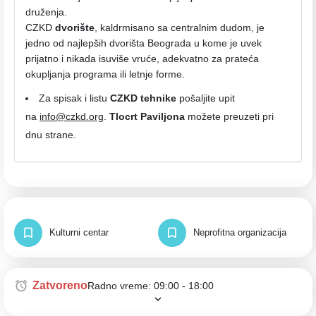
druženja.
CZKD
dvorište
, kaldrmisano sa centralnim dudom, je
jedno od najlepših dvorišta Beograda u kome je uvek
prijatno i nikada isuviše vruće, adekvatno za prateća
okupljanja programa ili letnje forme.
Za spisak i listu
CZKD tehnike
pošaljite upit
na
info@czkd.org
.
Tlocrt Paviljona
možete preuzeti pri
dnu strane.
Kulturni centar
Neprofitna organizacija
Zatvoreno
Radno vreme:
09:00 - 18:00