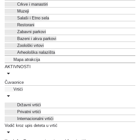
Crkve i manastiri
Muzeji
Salaši i Etno sela
Restorani
Zabavni parkovi
Bazeni i akva parkovi
Zoološki vrtovi
Arheološka nalazišta
Mapa atrakcija
AKTIVNOSTI
Čuvaonice
Vrtići
Državni vrtići
Privatni vrtići
Internacionalni vrtići
Vodič kroz upis deteta u vrtić