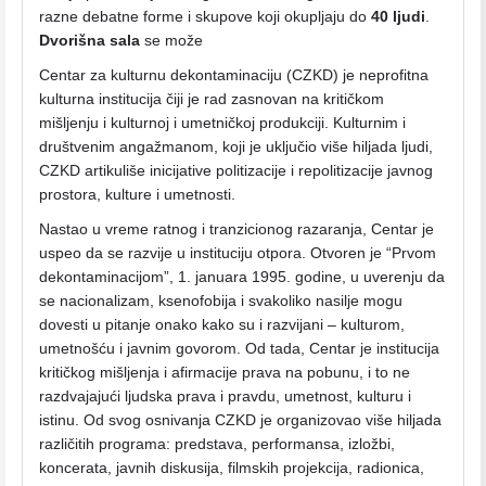
razne debatne forme i skupove koji okupljaju do
40 ljudi
.
Dvorišna sala
se može
Centar za kulturnu dekontaminaciju (CZKD) je neprofitna
kulturna institucija čiji je rad zasnovan na kritičkom
mišljenju i kulturnoj i umetničkoj produkciji. Kulturnim i
društvenim angažmanom, koji je uključio više hiljada ljudi,
CZKD artikuliše inicijative politizacije i repolitizacije javnog
prostora, kulture i umetnosti.
Nastao u vreme ratnog i tranzicionog razaranja, Centar je
uspeo da se razvije u instituciju otpora. Otvoren je “Prvom
dekontaminacijom”, 1. januara 1995. godine, u uverenju da
se nacionalizam, ksenofobija i svakoliko nasilje mogu
dovesti u pitanje onako kako su i razvijani – kulturom,
umetnošću i javnim govorom. Od tada, Centar je institucija
kritičkog mišljenja i afirmacije prava na pobunu, i to ne
razdvajajući ljudska prava i pravdu, umetnost, kulturu i
istinu. Od svog osnivanja CZKD je organizovao više hiljada
različitih programa: predstava, performansa, izložbi,
koncerata, javnih diskusija, filmskih projekcija, radionica,