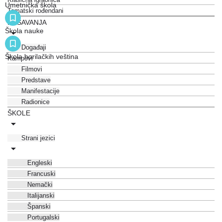
Umetnička škola
Tematski rođendani
DEŠAVANJA
Škola nauke
Događaji
Škola borilačkih veština
Kampovi
Filmovi
Predstave
Manifestacije
Radionice
ŠKOLE
Strani jezici
Engleski
Francuski
Nemački
Italijanski
Španski
Portugalski