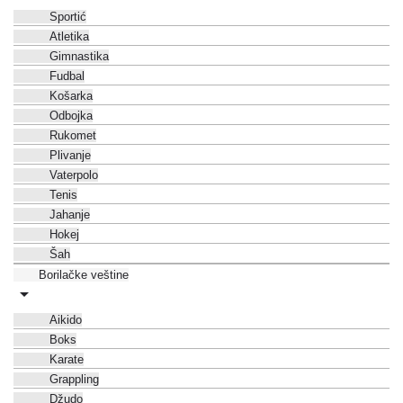
Sportić
Atletika
Gimnastika
Fudbal
Košarka
Odbojka
Rukomet
Plivanje
Vaterpolo
Tenis
Jahanje
Hokej
Šah
Borilačke veštine
Aikido
Boks
Karate
Grappling
Džudo