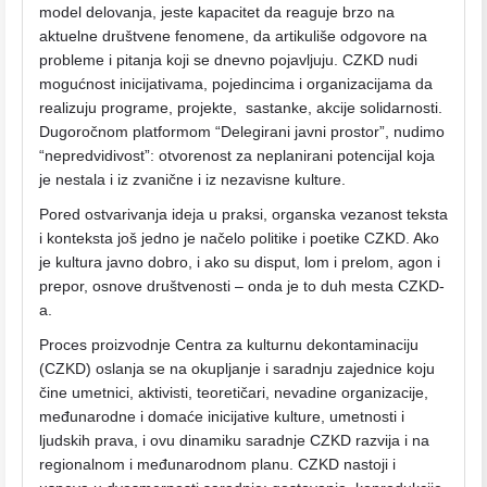
model delovanja, jeste kapacitet da reaguje brzo na
aktuelne društvene fenomene, da artikuliše odgovore na
probleme i pitanja koji se dnevno pojavljuju. CZKD nudi
mogućnost inicijativama, pojedincima i organizacijama da
realizuju programe, projekte, sastanke, akcije solidarnosti.
Dugoročnom platformom “Delegirani javni prostor”, nudimo
“nepredvidivost”: otvorenost za neplanirani potencijal koja
je nestala i iz zvanične i iz nezavisne kulture.
Pored ostvarivanja ideja u praksi, organska vezanost teksta
i konteksta još jedno je načelo politike i poetike CZKD. Ako
je kultura javno dobro, i ako su disput, lom i prelom, agon i
prepor, osnove društvenosti – onda je to duh mesta CZKD-
a.
Proces proizvodnje Centra za kulturnu dekontaminaciju
(CZKD) oslanja se na okupljanje i saradnju zajednice koju
čine umetnici, aktivisti, teoretičari, nevadine organizacije,
međunarodne i domaće inicijative kulture, umetnosti i
ljudskih prava, i ovu dinamiku saradnje CZKD razvija i na
regionalnom i međunarodnom planu. CZKD nastoji i