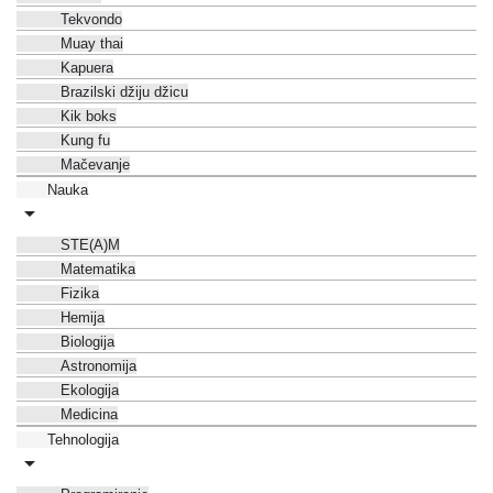
Tekvondo
Muay thai
Kapuera
Brazilski džiju džicu
Kik boks
Kung fu
Mačevanje
Nauka
STE(A)M
Matematika
Fizika
Hemija
Biologija
Astronomija
Ekologija
Medicina
Tehnologija