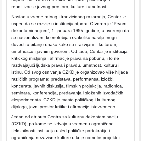
repolitizacije javnog prostora, kulture i umetnosti.
Nastao u vreme ratnog i tranzicionog razaranja, Centar je
uspeo da se razvije u instituciju otpora. Otvoren je “Prvom
dekontaminacijom”, 1. januara 1995. godine, u uverenju da
se nacionalizam, ksenofobija i svakoliko nasilje mogu
dovesti u pitanje onako kako su i razvijani – kulturom,
umetnošću i javnim govorom. Od tada, Centar je institucija
kritičkog mišljenja i afirmacije prava na pobunu, i to ne
razdvajajući ljudska prava i pravdu, umetnost, kulturu i
istinu. Od svog osnivanja CZKD je organizovao više hiljada
različitih programa: predstava, performansa, izložbi,
koncerata, javnih diskusija, filmskih projekcija, radionica,
seminara, konferencija, predavanja i složenih izvođačkih
eksperimenata. CZKD je mesto političkog i kulturnog
dijaloga, javni prostor kritike i afirmacije istovremeno.
Jedan od atributa Centra za kulturnu dekontaminaciju
(CZKD), po kome se izdvaja u vremenu ograničene
fleksibilnosti institucija usled političke partokratije i
ograničenja nezavisne kulture u koje nameće projektni