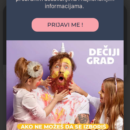
informacijama.
PRIJAVI ME !
Zmajeve dečje igre
Zmaj Jovina 26/2
Biblioteka
+5