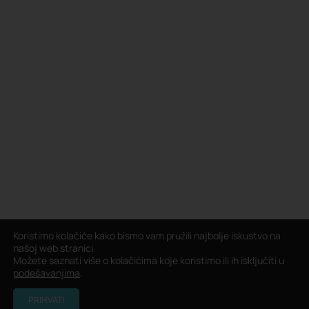
Koristimo kolačiće kako bismo vam pružili najbolje iskustvo na
našoj web stranici.
Možete saznati više o kolačićima koje koristimo ili ih isključiti u
podešavanjima
.
PRIHVATI