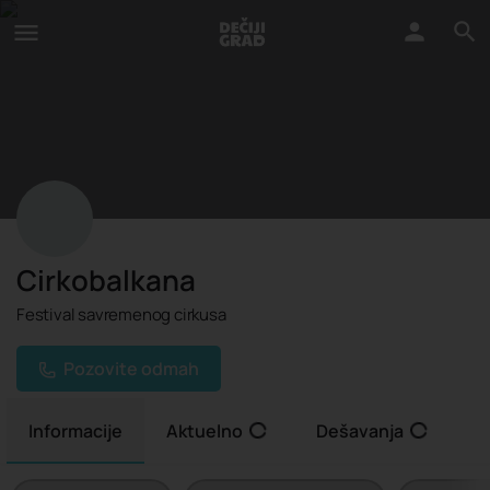
Cirkobalkana
Festival savremenog cirkusa
Pozovite odmah
Informacije
Aktuelno
Dešavanja