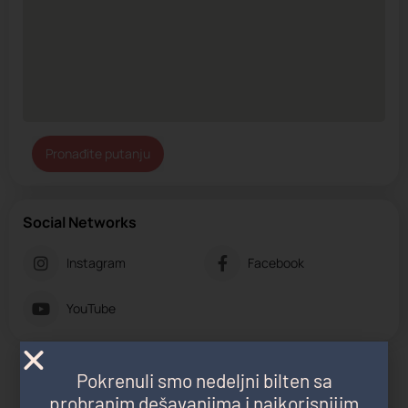
Pronađite putanju
Social Networks
Instagram
Facebook
YouTube
Pokrenuli smo nedeljni bilten sa
Možda vas zanima i sledeće:
probranim dešavanjima i najkorisnijim