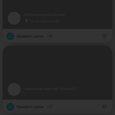
Kulturna stanica Svilara
Đorđa Rajkovića 6b
Edukativni centar
+1
Udruženje umetnika "Visoko C"
Edukativni centar
+1