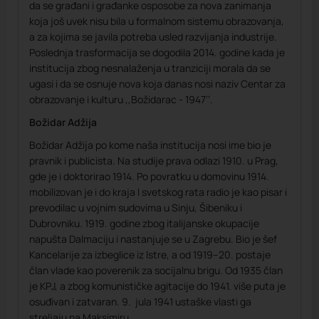
da se građani i građanke osposobe za nova zanimanja
koja još uvek nisu bila u formalnom sistemu obrazovanja,
a za kojima se javila potreba usled razvijanja industrije.
Poslednja trasformacija se dogodila 2014. godine kada je
institucija zbog nesnalaženja u tranziciji morala da se
ugasi i da se osnuje nova koja danas nosi naziv Centar za
obrazovanje i kulturu ,,Božidarac - 1947’’.
Božidar Adžija
Božidar Adžija po kome naša institucija nosi ime bio je
pravnik i publicista. Na studije prava odlazi 1910. u Prag,
gde je i doktorirao 1914. Po povratku u domovinu 1914.
mobilizovan je i do kraja I svetskog rata radio je kao pisar i
prevodilac u vojnim sudovima u Sinju, Šibeniku i
Dubrovniku. 1919. godine zbog italijanske okupacije
napušta Dalmaciju i nastanjuje se u Zagrebu. Bio je šef
Kancelarije za izbeglice iz Istre, a od 1919–20. postaje
član vlade kao poverenik za socijalnu brigu. Od 1935 član
je KPJ, a zbog komunističke agitacije do 1941. više puta je
osuđivan i zatvaran. 9. jula 1941 ustaške vlasti ga
streljaju na Maksimiru.