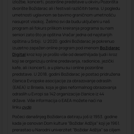
izložbe, koncerti, pozorišne predstave u okviru Pozorišta
dvorište Božidarac ali i festivali različitih tema. U pogledu
umetnosti uglavnom se bavimo graničnom umetnošću
nasuprot visokoj. Želimo svi da budu uključeni u naš
program ali fokurs prilikom kreiranja programa su nam
seniori zato što je opština Vračar jedna od najstarijih
opština u Srbiji. U 2020. godini Božidarac je pokrenuo
izuzetno zapažen online program pod imenom
Božidarac
Digital
kroz koji je prošlo više od desethiljada ljudi i kroz
koji se organizuju online predavanja, radionice, jezički
kafe, ali i koncerti, a u planu su i online pozorišne
predstave. U 2018. godini Božidarac je postao pridružena
članica Evropske asocijacije za obrazovanje odraslih
(EAEA) iz Brisela, koja je glas neformalnog obrazovanja
odraslih u Evropi sa 142 organizacije članice iz 44
države. Više informacija o EAEA možete naći na
linku
ovde
.
Počeci današnjeg Božidarca datiraju još iz 1953. godine
kada je osnovan Dom kulture "Božidar Adžija" koji je 1961.
prerastao u Narodni univerzitet "Božidar Adžija" sa ciljem