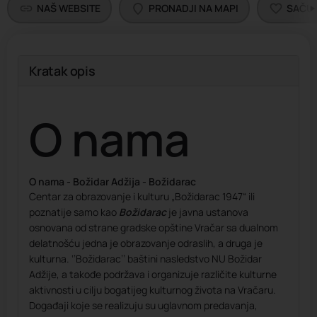
NAŠ WEBSITE
PRONADJI NA MAPI
SAČU
Kratak opis
O nama
O nama - Božidar Adžija - Božidarac
Centar za obrazovanje i kulturu „Božidarac 1947“ ili
poznatije samo kao
Božidarac
je javna ustanova
osnovana od strane gradske opštine Vračar sa dualnom
delatnošću jedna je obrazovanje odraslih, a druga je
kulturna. ‘’Božidarac’’ baštini nasledstvo NU Božidar
Adžije, a takođe podržava i organizuje različite kulturne
aktivnosti u cilju bogatijeg kulturnog života na Vračaru.
Događaji koje se realizuju su uglavnom predavanja,