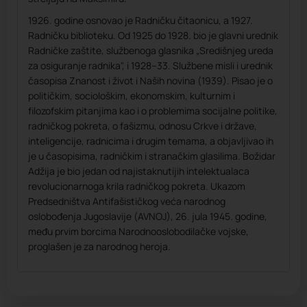
1926. godine osnovao je Radničku čitaonicu, a 1927.
Radničku biblioteku. Od 1925 do 1928. bio je glavni urednik
Radničke zaštite, službenoga glasnika „Središnjeg ureda
za osiguranje radnika", i 1928–33. Službene misli i urednik
časopisa Znanost i život i Naših novina (1939). Pisao je o
političkim, sociološkim, ekonomskim, kulturnim i
filozofskim pitanjima kao i o problemima socijalne politike,
radničkog pokreta, o fašizmu, odnosu Crkve i države,
inteligencije, radnicima i drugim temama, a objavljivao ih
je u časopisima, radničkim i stranačkim glasilima. Božidar
Adžija je bio jedan od najistaknutijih intelektualaca
revolucionarnoga krila radničkog pokreta. Ukazom
Predsedništva Antifašističkog veća narodnog
oslobođenja Jugoslavije (AVNOJ), 26. jula 1945. godine,
među prvim borcima Narodnooslobodilačke vojske,
proglašen je za narodnog heroja.