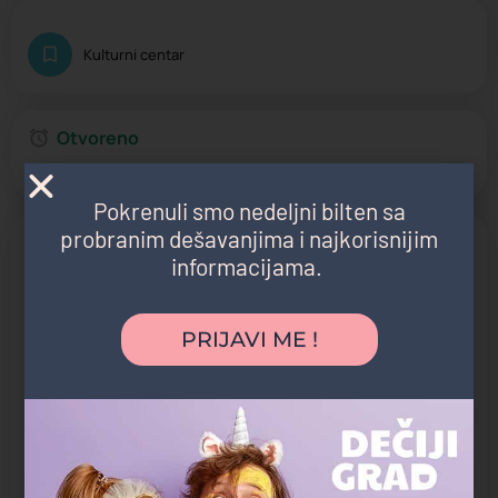
Kulturni centar
Otvoreno
Radno vreme:
08:00 - 22:00
Pokrenuli smo nedeljni bilten sa
probranim dešavanjima i najkorisnijim
Pronađi nas na mapi
informacijama.
PRIJAVI ME !