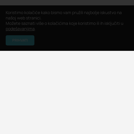
Koristimo kolačiće kako bismo vam pružili najbolje iskustvo na
našoj web stranici.
Možete saznati više o kolačićima koje koristimo ili ih isključiti u
podešavanjima
.
PRIHVATI