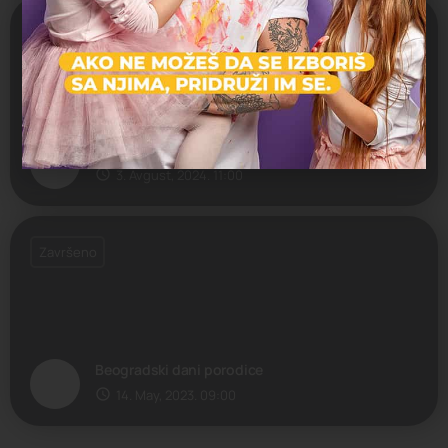
Završeno
Svetska nedelja dojenja
3. Avgust, 2024. 11:00
Završeno
Beogradski dani porodice
14. May, 2023. 09:00