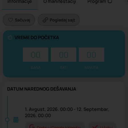
Informacije
O manifestaciji
Program
O
Sačuvaj
Pogledaj sajt
VREME DO POČETKA
00
00
00
DANA
SATI
MINUTA
DATUM NAREDNOG DEŠAVANJA
1. Avgust, 2026. 00:00 - 12. Septembar,
2026. 00:00
Dodaj u Google kalendar
U toku