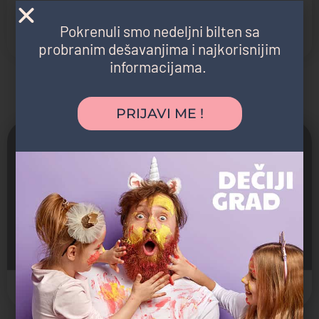
Nedelja, 29. avgust (19.00) Priča o pozorištu – Tašmajdan
Nedelja, 5. septembar (19.00) Klovnovski Show – Karaburma
Pokrenuli smo nedeljni bilten sa
Nedelja, 12. septembar (19.00) Klovnovski Show – Krnjača
probranim dešavanjima i najkorisnijim
informacijama.
Možda vas zanima i sledeće:
PRIJAVI ME !
Završeno
Kiša meteora
11. Avgust, 2024. 09:00
Avalski Toranj