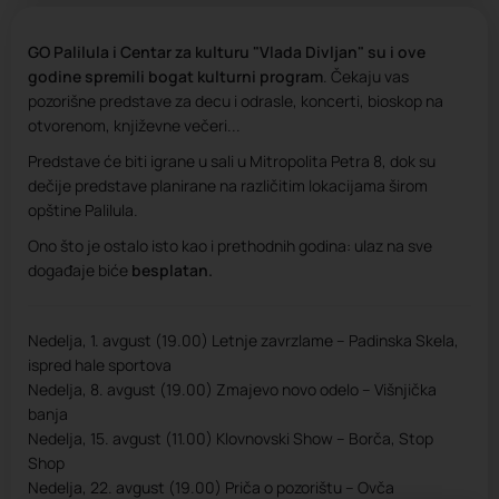
GO Palilula i Centar za kulturu "Vlada Divljan" su i ove
godine spremili bogat kulturni program
. Čekaju vas
pozorišne predstave za decu i odrasle, koncerti, bioskop na
otvorenom, književne večeri...
Predstave će biti igrane u sali u Mitropolita Petra 8, dok su
dečije predstave planirane na različitim lokacijama širom
opštine Palilula.
Ono što je ostalo isto kao i prethodnih godina: ulaz na sve
događaje biće
besplatan.
Nedelja, 1. avgust (19.00) Letnje zavrzlame – Padinska Skela,
ispred hale sportova
Nedelja, 8. avgust (19.00) Zmajevo novo odelo – Višnjička
banja
Nedelja, 15. avgust (11.00) Klovnovski Show – Borča, Stop
Shop
Nedelja, 22. avgust (19.00) Priča o pozorištu – Ovča