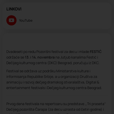
LINKOVI
YouTube
Dvadeseti po redu Pozorišni festival za decu i mlade
FESTIĆ
održaće se
13. i 14. novembra
na Jutjub kanalima Festić i
Dečijeg kulturnog centra (DKC) Beograd, poručuju iz DKC.
Festival se održava uz podršku Ministarstva kulture i
informisanja Republike Srbije, a u organizaciji Društva za
animaciju i razvoj dečjeg dramskog stvaralaštva, Digital &
entertainment festivals i Dečjeg kulturnog centra Beograd.
Prvog dana festivala na repertoaru su predstave ,,Tri praseta“
Dečijeg pozorišta Čarapa (za decu uzrasta od četiri godine) i