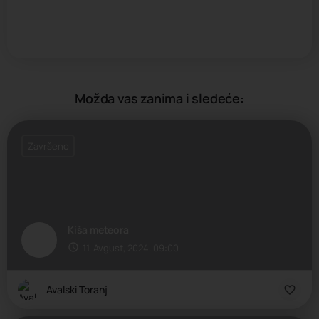
Možda vas zanima i sledeće:
Završeno
Kiša meteora
11. Avgust, 2024. 09:00
Avalski Toranj