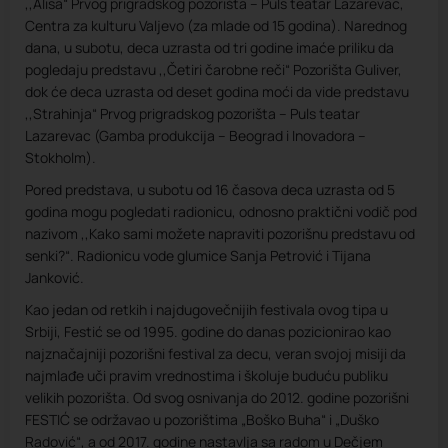
,,Alisa“ Prvog prigradskog pozorišta – Puls teatar Lazarevac,
Centra za kulturu Valjevo (za mlade od 15 godina). Narednog
dana, u subotu, deca uzrasta od tri godine imaće priliku da
pogledaju predstavu ,,Četiri čarobne reči“ Pozorišta Guliver,
dok će deca uzrasta od deset godina moći da vide predstavu
,,Strahinja“ Prvog prigradskog pozorišta – Puls teatar
Lazarevac (Gamba produkcija – Beograd i Inovadora –
Stokholm).
Pored predstava, u subotu od 16 časova deca uzrasta od 5
godina mogu pogledati radionicu, odnosno praktični vodič pod
nazivom ,,Kako sami možete napraviti pozorišnu predstavu od
senki?“. Radionicu vode glumice Sanja Petrović i Tijana
Janković.
Kao jedan od retkih i najdugovečnijih festivala ovog tipa u
Srbiji, Festić se od 1995. godine do danas pozicionirao kao
najznačajniji pozorišni festival za decu, veran svojoj misiji da
najmlađe uči pravim vrednostima i školuje buduću publiku
velikih pozorišta. Od svog osnivanja do 2012. godine pozorišni
FESTIĆ se održavao u pozorištima „Boško Buha“ i „Duško
Radović“, a od 2017. godine nastavlja sa radom u Dečjem