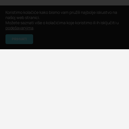
Koristimo kolačiće kako bismo vam pružili najbolje iskustvo na
našoj web stranici.
Možete saznati više o kolačićima koje koristimo ili ih isključiti u
podešavanjima
.
PRIHVATI