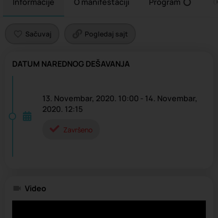
Informacije
O manifestaciji
Program
O
Sačuvaj
Pogledaj sajt
DATUM NAREDNOG DEŠAVANJA
13. Novembar, 2020. 10:00 - 14. Novembar,
2020. 12:15
Završeno
Video