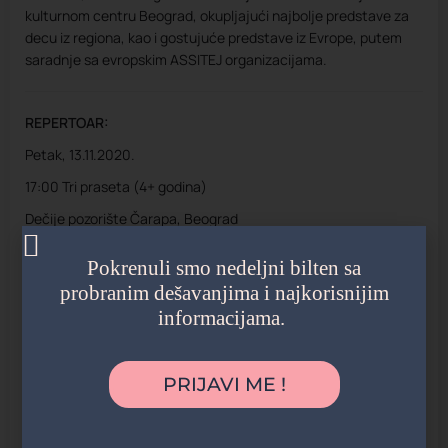
kulturnom centru Beograd, okupljajući najbolje predstave za
decu iz regiona, kao i gostujuće predstave iz Evrope, putem
saradnje sa evropskim ASSITEJ organizacijama.
REPERTOAR:
Petak, 13.11.2020.
17:00 Tri praseta (4+ godina)
Dečije pozorište Čarapa, Beograd
19:00 Alisa (15+ godina)
Pokrenuli smo nedeljni bilten sa
Prvo prigradsko pozorište – Puls teatar Lazarevac, CZK Valjeva
probranim dešavanjima i najkorisnijim
informacijama.
Subota, 14.11.2020.
12:00 Četiri čarobne reči (3+ godina)
PRIJAVI ME !
Pozorište Guliver, Beograd
16:00 Kako sami možete napraviti pozorišnu predstavu od