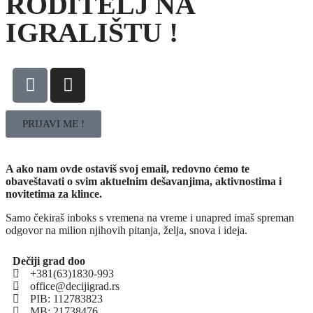
RODITELJ NA
IGRALIŠTU !
PRIJAVI ME !
A ako nam ovde ostaviš svoj email, redovno ćemo te
obaveštavati o svim aktuelnim dešavanjima, aktivnostima i
novitetima za klince.
Samo čekiraš inboks s vremena na vreme i unapred imaš spreman
odgovor na milion njihovih pitanja, želja, snova i ideja.
Dečiji grad doo
+381(63)1830-993
office@decijigrad.rs
PIB: 112783823
MB: 21738476