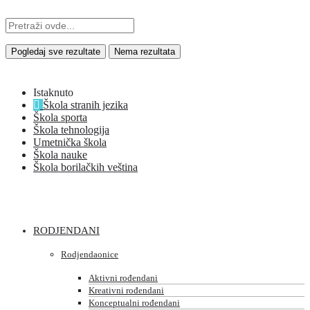
Pogledaj sve rezultate
Nema rezultata
Istaknuto
Škola stranih jezika
Škola sporta
Škola tehnologija
Umetnička škola
Škola nauke
Škola borilačkih veština
RODJENDANI
Rodjendaonice
Aktivni rođendani
Kreativni rođendani
Konceptualni rođendani