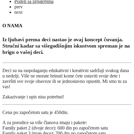
Podeli sa prijateljima
prev
next
O NAMA
Iz ljubavi prema deci nastao je ovaj koncept čuvanja.
Stručni kadar sa višegodišnjim iskustvom spreman je na
brigu o vašoj deci.
Deci su na raspolaganju edukativni i kreativni sadržaji svakog dana
u nedelji. Više ne morate brinuti kome ćete ostaviti svoje dete i
završiti sve svoje obaveze ili se jednostavno opustiti. Mi smo tu za
vas!
Zakazivanje i upis nisu potrebni!
Cena po započetom satu je 450din.
A za porodice sa više članova imaju i pakete:
Family paket 2 (dvoje dece): 600 din po započetom satu
Family paket 3 (troje dece): 700 din po započetom satu