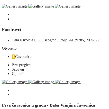
Pundravci
Cara Nikolaja II 36, Beograd, Srbija, 44.79785, 20.47889
Otvoreno
Čuvaonica
Brzi pregled
Sačuvaj
Uporedi
Prva čuvaonica u gradu - Baba Višnjina čuvaonica