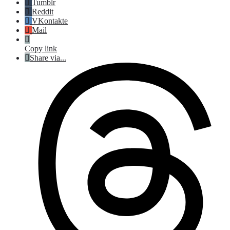
Tumblr
Reddit
VKontakte
Mail
Copy link
Share via...