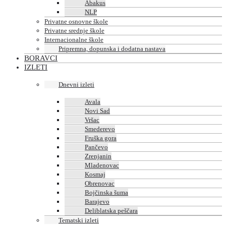
Abakus
NLP
Privatne osnovne škole
Privatne srednje škole
Internacionalne škole
Pripremna, dopunska i dodatna nastava
BORAVCI
IZLETI
Dnevni izleti
Avala
Novi Sad
Vršac
Smederevo
Fruška gora
Pančevo
Zrenjanin
Mladenovac
Kosmaj
Obrenovac
Bojčinska šuma
Barajevo
Deliblatska peščara
Tematski izleti