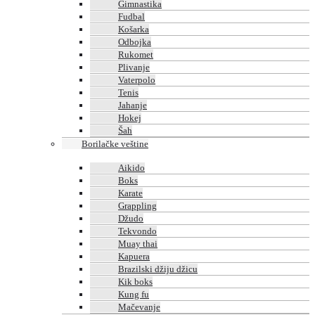
Gimnastika
Fudbal
Košarka
Odbojka
Rukomet
Plivanje
Vaterpolo
Tenis
Jahanje
Hokej
Šah
Borilačke veštine
Aikido
Boks
Karate
Grappling
Džudo
Tekvondo
Muay thai
Kapuera
Brazilski džiju džicu
Kik boks
Kung fu
Mačevanje