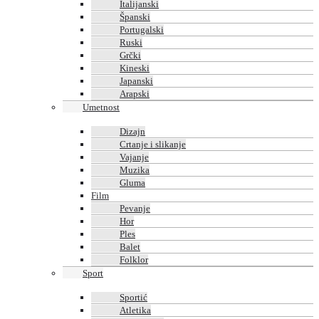
Italijanski
Španski
Portugalski
Ruski
Grčki
Kineski
Japanski
Arapski
Umetnost
Dizajn
Crtanje i slikanje
Vajanje
Muzika
Gluma
Film
Pevanje
Hor
Ples
Balet
Folklor
Sport
Sportić
Atletika