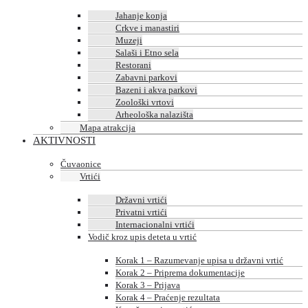
Jahanje konja
Crkve i manastiri
Muzeji
Salaši i Etno sela
Restorani
Zabavni parkovi
Bazeni i akva parkovi
Zoološki vrtovi
Arheološka nalazišta
Mapa atrakcija
AKTIVNOSTI
Čuvaonice
Vrtići
Državni vrtići
Privatni vrtići
Internacionalni vrtići
Vodič kroz upis deteta u vrtić
Korak 1 – Razumevanje upisa u državni vrtić
Korak 2 – Priprema dokumentacije
Korak 3 – Prijava
Korak 4 – Praćenje rezultata