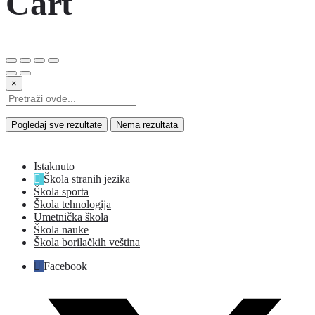
Cart
×
Pogledaj sve rezultate
Nema rezultata
Istaknuto
Škola stranih jezika
Škola sporta
Škola tehnologija
Umetnička škola
Škola nauke
Škola borilačkih veština
Facebook