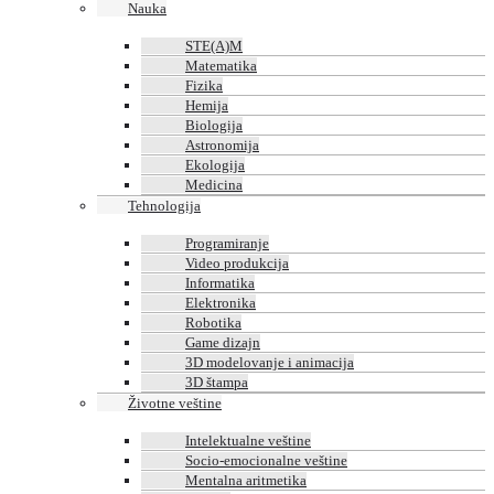
Nauka
STE(A)M
Matematika
Fizika
Hemija
Biologija
Astronomija
Ekologija
Medicina
Tehnologija
Programiranje
Video produkcija
Informatika
Elektronika
Robotika
Game dizajn
3D modelovanje i animacija
3D štampa
Životne veštine
Intelektualne veštine
Socio-emocionalne veštine
Mentalna aritmetika