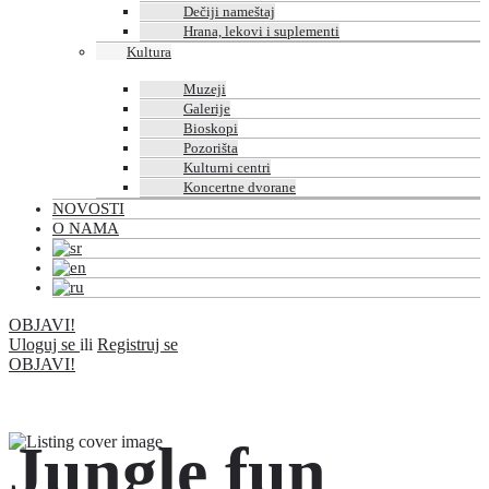
Dečiji nameštaj
Hrana, lekovi i suplementi
Kultura
Muzeji
Galerije
Bioskopi
Pozorišta
Kulturni centri
Koncertne dvorane
NOVOSTI
O NAMA
OBJAVI!
Uloguj se
ili
Registruj se
OBJAVI!
Jungle fun