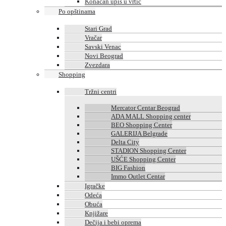
Konačan upis u vrtić
Po opštinama
Stari Grad
Vračar
Savski Venac
Novi Beograd
Zvezdara
Shopping
Tržni centri
Mercator Centar Beograd
ADA MALL Shopping center
BEO Shopping Center
GALERIJA Belgrade
Delta City
STADION Shopping Center
UŠĆE Shopping Center
BIG Fashion
Immo Outlet Centar
Igračke
Odeća
Obuća
Knjižare
Dečija i bebi oprema