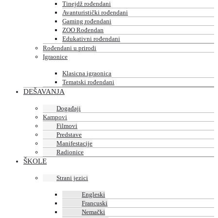
Tinejdž rođendani
Avanturistički rođendani
Gaming rođendani
ZOO Rođendan
Edukativni rođendani
Rođendani u prirodi
Igraonice
Klasicna igraonica
Tematski rođendani
DEŠAVANJA
Događaji
Kampovi
Filmovi
Predstave
Manifestacije
Radionice
ŠKOLE
Strani jezici
Engleski
Francuski
Nemački