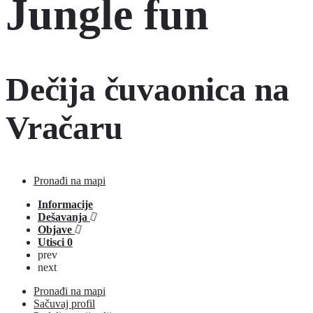
Jungle fun
Dečija čuvaonica na
Vračaru
Pronađi na mapi
Informacije
Dešavanja
Objave
Utisci
0
prev
next
Pronađi na mapi
Sačuvaj profil