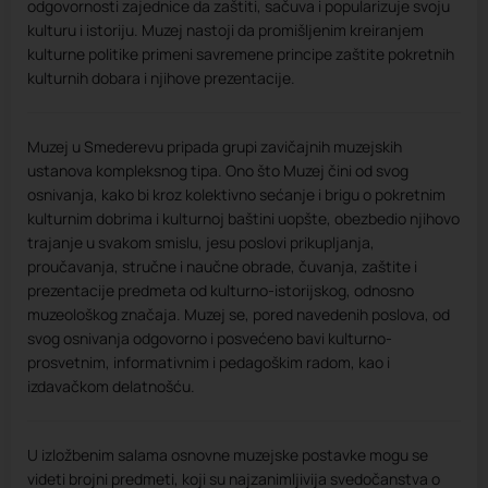
odgovornosti zajednice da zaštiti, sačuva i popularizuje svoju
kulturu i istoriju. Muzej nastoji da promišljenim kreiranjem
kulturne politike primeni savremene principe zaštite pokretnih
kulturnih dobara i njihove prezentacije.
Muzej u Smederevu pripada grupi zavičajnih muzejskih
ustanova kompleksnog tipa. Ono što Muzej čini od svog
osnivanja, kako bi kroz kolektivno sećanje i brigu o pokretnim
kulturnim dobrima i kulturnoj baštini uopšte, obezbedio njihovo
trajanje u svakom smislu, jesu poslovi prikupljanja,
proučavanja, stručne i naučne obrade, čuvanja, zaštite i
prezentacije predmeta od kulturno-istorijskog, odnosno
muzeološkog značaja. Muzej se, pored navedenih poslova, od
svog osnivanja odgovorno i posvećeno bavi kulturno-
prosvetnim, informativnim i pedagoškim radom, kao i
izdavačkom delatnošću.
U izložbenim salama osnovne muzejske postavke mogu se
videti brojni predmeti, koji su najzanimljivija svedočanstva o