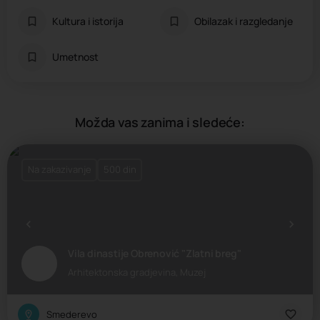
Kultura i istorija
Obilazak i razgledanje
Umetnost
Možda vas zanima i sledeće:
Na zakazivanje
500 din
Vila dinastije Obrenović "Zlatni breg"
Arhitektonska gradjevina, Muzej
Smederevo