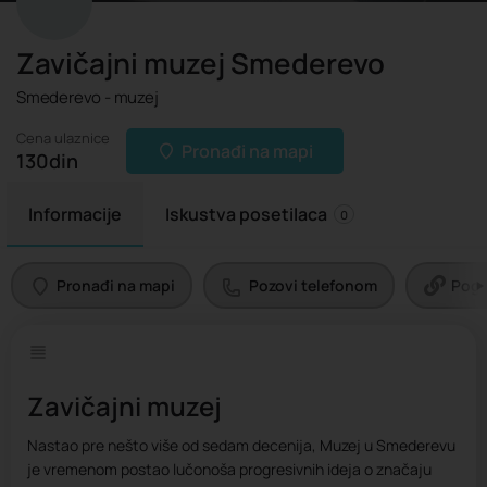
Zavičajni muzej Smederevo
Smederevo - muzej
Cena ulaznice
Pronađi na mapi
130
din
Informacije
Iskustva posetilaca
0
Pronađi na mapi
Pozovi telefonom
Pogl
Zavičajni muzej
Nastao pre nešto više od sedam decenija, Muzej u Smederevu
je vremenom postao lučonoša progresivnih ideja o značaju