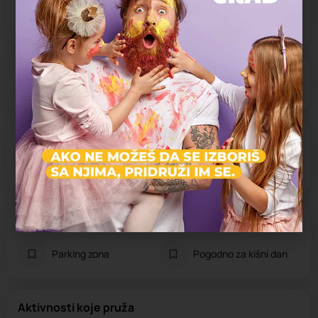
Muzej
Zatvoreno
Radno vreme:
10:00 - 17:00
Cena ulaznice
Regularna cena:
130 din
Specifičnosti
Parking zona
Pogodno za kišni dan
Aktivnosti koje pruža