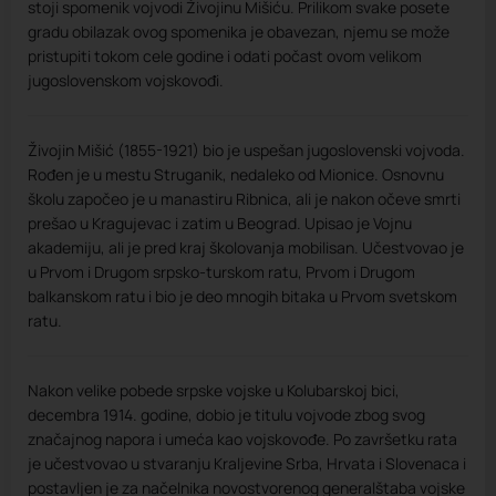
stoji spomenik vojvodi Živojinu Mišiću. Prilikom svake posete
gradu obilazak ovog spomenika je obavezan, njemu se može
pristupiti tokom cele godine i odati počast ovom velikom
jugoslovenskom vojskovođi.
Živojin Mišić (1855-1921) bio je uspešan jugoslovenski vojvoda.
Rođen je u mestu Struganik, nedaleko od Mionice. Osnovnu
školu započeo je u manastiru Ribnica, ali je nakon očeve smrti
prešao u Kragujevac i zatim u Beograd. Upisao je Vojnu
akademiju, ali je pred kraj školovanja mobilisan. Učestvovao je
u Prvom i Drugom srpsko-turskom ratu, Prvom i Drugom
balkanskom ratu i bio je deo mnogih bitaka u Prvom svetskom
ratu.
Nakon velike pobede srpske vojske u Kolubarskoj bici,
decembra 1914. godine, dobio je titulu vojvode zbog svog
značajnog napora i umeća kao vojskovođe. Po završetku rata
je učestvovao u stvaranju Kraljevine Srba, Hrvata i Slovenaca i
postavljen je za načelnika novostvorenog generalštaba vojske