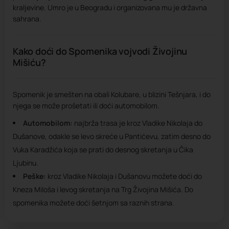
kraljevine. Umro je u Beogradu i organizovana mu je državna
sahrana.
Kako doći do Spomenika vojvodi Živojinu
Mišiću?
Spomenik je smešten na obali Kolubare, u blizini Tešnjara, i do
njega se može prošetati ili doći automobilom.
Automobilom:
najbrža trasa je kroz Vladike Nikolaja do
Dušanove, odakle se levo skreće u Pantićevu, zatim desno do
Vuka Karadžića koja se prati do desnog skretanja u Čika
Ljubinu.
Peške:
kroz Vladike Nikolaja i Dušanovu možete doći do
Kneza Miloša i levog skretanja na Trg Živojina Mišića. Do
spomenika možete doći šetnjom sa raznih strana.