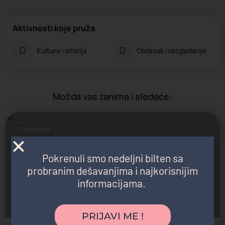
Aktivnosti koje pruža
Kultura i istorija
Obilazak i razgledanje
Možda vas zanima i sledeće:
Zatvoreno
Pokrenuli smo nedeljni bilten sa
probranim dešavanjima i najkorisnijim
informacijama.
Manastir Rača
Spomenik kulture, Verski objekti
PRIJAVI ME !