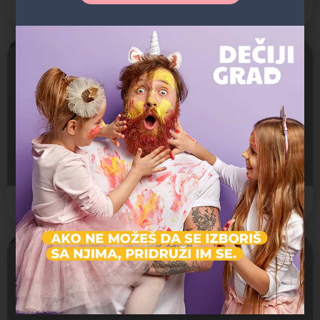
Tara
Otvoreno
Kućica na Drini
Arhitektonska gradjevina, Spomenik / Statua
Tara
Otvoreno