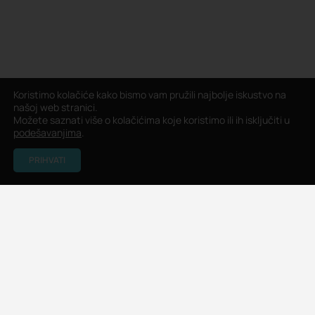
Koristimo kolačiće kako bismo vam pružili najbolje iskustvo na
našoj web stranici.
Možete saznati više o kolačićima koje koristimo ili ih isključiti u
podešavanjima
.
PRIHVATI