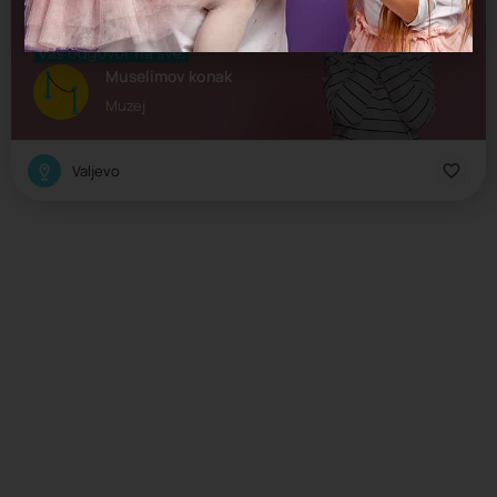
Muselimov konak
Muzej
Valjevo