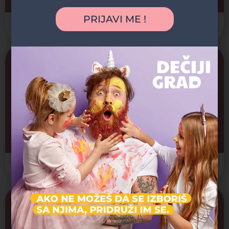
PRIJAVI ME !
Valjevo
Manastir Lelić
Arhitektonska gradjevina, Spomenik kulture, Verski objekti
Valjevo
Zatvoreno
190 din