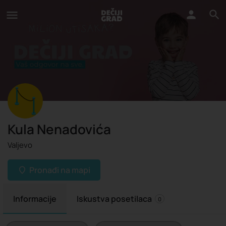
Kula Nenadovića
Valjevo
Pronađi na mapi
Informacije
Iskustva posetilaca
0