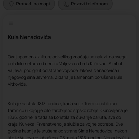
Pronađi na mapi
Pozovi telefonom
Kula Nenadovića
Ovaj spomenik kulture od velikog značaja se nalazi, na svega
pola kilometara od centra Valjeva na brdu Kličevac. Simbol
Valjeva, podignut od strane vojvode Jakova Nenadovića i
njegovog sina Jevrema. Zidana je kamenom porušene kule
Vitkovića.
Kula je nastala 1813. godine, kada su je Turci koristili kao
tamnicu u kojoj je bilo zarobljeno srpsko roblje. Obnovljena je
1836. godine, a tada se koristila za čuvanje baruta, sve do
kraja 19. veka. Prvenstveno je služila za vojne potrebe. Dve
godine kasnije je srušena od strane Sime Nenadovića, nakon
što je Valjevo oslobođeno, 28. maja 1815. godine. Nenadovići su