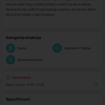
ostavili veliki trag u srpskoj istoriji i smatra se da bi Aleksa
Nenadović bio vođa Prvog srpskog ustanka, da nije bio ubijen
od strane Turaka, u seči knezova.
Kategorija atrakcije
Muzej
Spomenik / Statua
Spomenik kulture
Zatvoreno
Radno vreme:
10:00 - 17:30
Specifičnosti