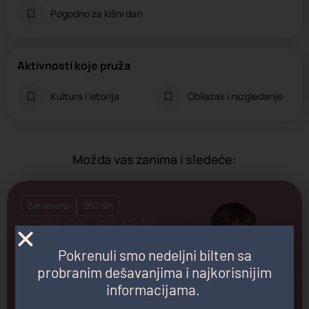
Pogodno za kišni dan
Aktivnosti koje pruža
Kultura i istorija
Obilazak i razgledanje
Možda vas zanima i sledeće:
Zatvoreno
260 din
Pokrenuli smo nedeljni bilten sa
probranim dešavanjima i najkorisnijim
Narodni muzej Valjevo
informacijama.
Muzej