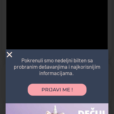
Pokrenuli smo nedeljni bilten sa
probranim dešavanjima i najkorisnijim
Kategorija atrakcije
informacijama.
Park
Pešačka staza
PRIJAVI ME !
Staza za trčanje
Šuma
Otvoreno