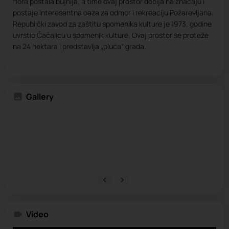
flora postala bujnija, a time ovaj prostor dobija na značaju i
postaje interesantna oaza za odmor i rekreaciju Požarevljana.
Republički zavod za zaštitu spomenika kulture je 1973. godine
uvrstio Čačalicu u spomenik kulture. Ovaj prostor se proteže
na 24 hektara i predstavlja „pluća“ grada.
Gallery
Video