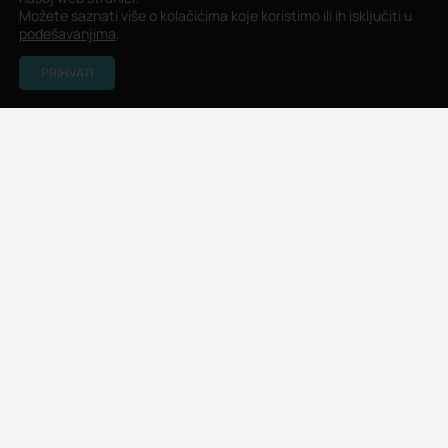
Možete saznati više o kolačićima koje koristimo ili ih isključiti u
podešavanjima
.
PRIHVATI