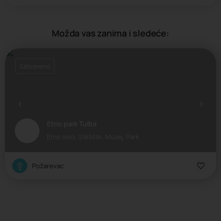
Možda vas zanima i sledeće:
Zatvoreno
Etno park Tulba
Etno selo, Izletište, Muzej, Park
Požarevac