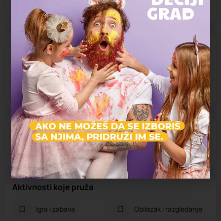
Otvoreno 24h danas
Dodatni sadržaji
Dečije igralište
Stolovi za piknik
Teretana na
otvorenom
Specifičnosti
Na otvorenom
U prirodi
Aktivnosti koje pruža
Igra i zabava
Obilazak i razgledanje