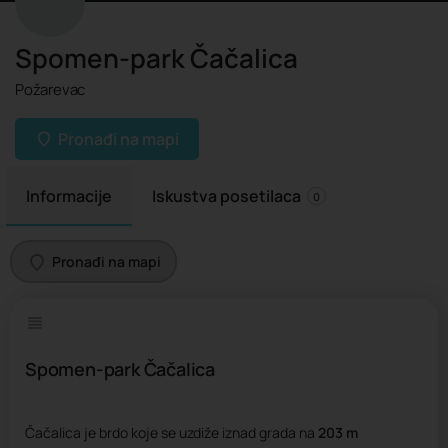
Spomen-park Čačalica
Požarevac
Pronađi na mapi
Informacije
Iskustva posetilaca
0
Pronađi na mapi
Spomen-park Čačalica
Čačalica je brdo koje se uzdiže iznad grada na
203 m