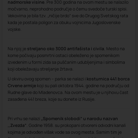
nadmorske visine
. Pre 300 godina na ovom mestu se nalazilo
močvarno, neprohodno područje o čemu svedoče turski spisi.
Vekovima je bila tzv. „ničije brdo“ sve do Drugog Svetskog rata
kada je postala poligon za obuku vojnicima Jugoslovenske
vojske.
Na njoj je
streljano oko 3000 antifašista i civila
. Mesto na
kome počivaju posmrtni ostaci obeleženo je spomenikom
izvedenim u formi zida sa puščanim udubljenjima i simbolima
koji obeležavaju streljanje žrtava.
U okviru ovog spomen – parka se nalazi i
kosturnica 441 borca
Crvene armije
koji su pali oktobra 1944. godine na području od
Rudne glave do Mladenovca. Na ovom mestu je u njihovu čast
zasađena 441 breza, koje su donete iz Rusije.
Pri vrhu se nalazi
„Spomenik slobodi“ u narodu nazvan
‚‚Zvezda“
. Godine 1958. su prokopani otvoreni odvodni kanali
kojima je odvođen višak vode sa ovog mesta. Samim tim je