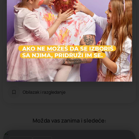
Specifičnosti
Besplatan parking
Interaktivno
Na otvorenom
U prirodi
Aktivnosti koje pruža
Avantura i adrenalin
Igra i zabava
Obilazak i razgledanje
Možda vas zanima i sledeće: