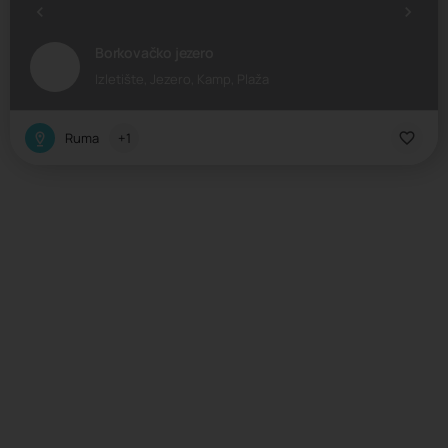
Borkovačko jezero
Izletište, Jezero, Kamp, Plaža
Ruma
+1