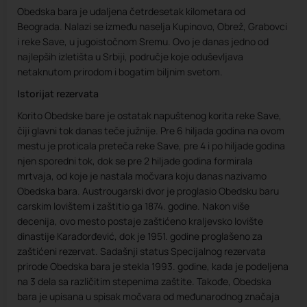
Obedska bara je udaljena četrdesetak kilometara od
Beograda. Nalazi se između naselja Kupinovo, Obrež, Grabovci
i reke Save, u jugoistočnom Sremu. Ovo je danas jedno od
najlepših izletišta u Srbiji, područje koje oduševljava
netaknutom prirodom i bogatim biljnim svetom.
Istorijat rezervata
Korito Obedske bare je ostatak napuštenog korita reke Save,
čiji glavni tok danas teče južnije. Pre 6 hiljada godina na ovom
mestu je proticala preteča reke Save, pre 4 i po hiljade godina
njen sporedni tok, dok se pre 2 hiljade godina formirala
mrtvaja, od koje je nastala močvara koju danas nazivamo
Obedska bara. Austrougarski dvor je proglasio Obedsku baru
carskim lovištem i zaštitio ga 1874. godine. Nakon više
decenija, ovo mesto postaje zaštićeno kraljevsko lovište
dinastije Karađorđević, dok je 1951. godine proglašeno za
zaštićeni rezervat. Sadašnji status Specijalnog rezervata
prirode Obedska bara je stekla 1993. godine, kada je podeljena
na 3 dela sa različitim stepenima zaštite. Takođe, Obedska
bara je upisana u spisak močvara od međunarodnog značaja