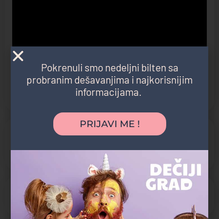
Pokrenuli smo nedeljni bilten sa
probranim dešavanjima i najkorisnijim
informacijama.
PRIJAVI ME !
Kategorija atrakcije
Izletište
Park prirode
Otvoreno
Radno vreme:
07:00 - 19:00