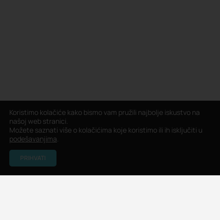
Koristimo kolačiće kako bismo vam pružili najbolje iskustvo na
našoj web stranici.
Možete saznati više o kolačićima koje koristimo ili ih isključiti u
podešavanjima
.
PRIHVATI