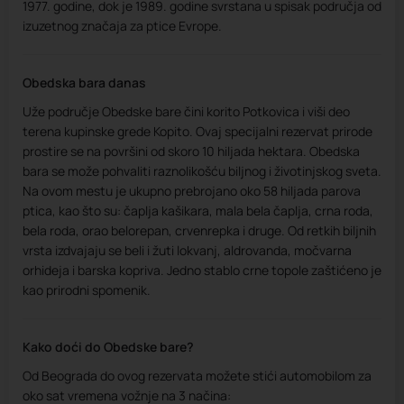
1977. godine, dok je 1989. godine svrstana u spisak područja od
izuzetnog značaja za ptice Evrope.
Obedska bara danas
Uže područje Obedske bare čini korito Potkovica i viši deo
terena kupinske grede Kopito. Ovaj specijalni rezervat prirode
prostire se na površini od skoro 10 hiljada hektara. Obedska
bara se može pohvaliti raznolikošću biljnog i životinjskog sveta.
Na ovom mestu je ukupno prebrojano oko 58 hiljada parova
ptica, kao što su: čaplja kašikara, mala bela čaplja, crna roda,
bela roda, orao belorepan, crvenrepka i druge. Od retkih biljnih
vrsta izdvajaju se beli i žuti lokvanj, aldrovanda, močvarna
orhideja i barska kopriva. Jedno stablo crne topole zaštićeno je
kao prirodni spomenik.
Kako doći do Obedske bare?
Od Beograda do ovog rezervata možete stići automobilom za
oko sat vremena vožnje na 3 načina: