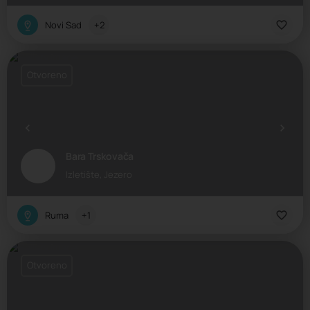
Novi Sad
+2
Otvoreno
Bara Trskovača
Izletište, Jezero
Ruma
+1
Otvoreno