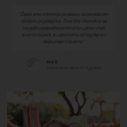
"Želeli smo intimniju proslavu sa porodicom
i bliskim prijateljima. Dvorište vikendice se
na jedno popodne pretvorilo u pravi mali
avantura park, a uspomene od tog dana i
dalje prepričavamo."
Ana S.
majka dvoje dece, 5 i 9 godina