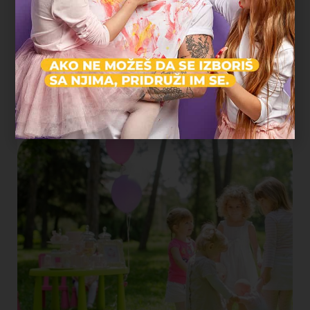
Baš jednostavno, opušteno i bez stresa."
Marko R.
tatasaurus