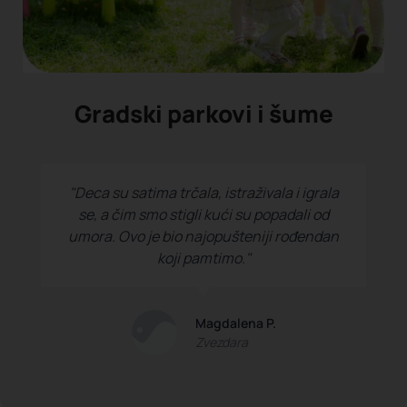
Gradski parkovi i šume
"Deca su satima trčala, istraživala i igrala
se, a čim smo stigli kući su popadali od
umora. Ovo je bio najopušteniji rođendan
koji pamtimo."
Magdalena P.
Zvezdara