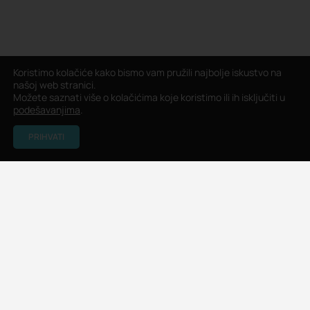
Koristimo kolačiće kako bismo vam pružili najbolje iskustvo na
našoj web stranici.
Možete saznati više o kolačićima koje koristimo ili ih isključiti u
podešavanjima
.
PRIHVATI