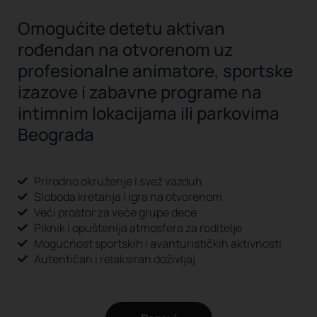
Omogućite detetu aktivan
rođendan na otvorenom uz
profesionalne animatore, sportske
izazove i zabavne programe na
intimnim lokacijama ili parkovima
Beograda
Prirodno okruženje i svež vazduh
Sloboda kretanja i igra na otvorenom
Veći prostor za veće grupe dece
Piknik i opuštenija atmosfera za roditelje
Mogućnost sportskih i avanturističkih aktivnosti
Autentičan i relaksiran doživljaj