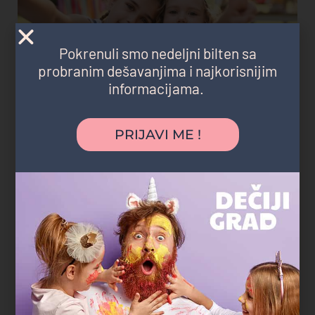
Pokrenuli smo nedeljni bilten sa
probranim dešavanjima i najkorisnijim
informacijama.
PRIJAVI ME !
U komšiluku
"Najveća prednost bila je što nismo morali
nigde da mrdnemo. Rođendan je
organizovan u parku blizu naše zgrade,
deca su se igrala satima, a komšije i
prijatelji su mogli lako da nam se pridruže.